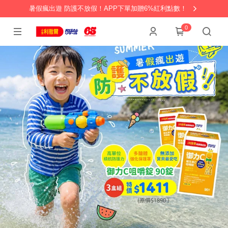
暑假瘋出遊 防護不放假！APP下單加贈6%紅利點數！
0