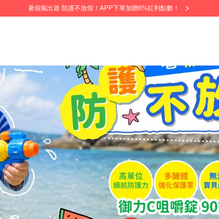
暑假瘋出遊 防護不放假！APP下單加贈6%紅利點數！