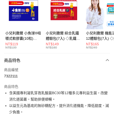
LINE Pay
Apple Pay
街口支付
悠遊付
小兒利撒爾 小魚球®咀
小兒利撒爾 綜合乳鐵
小兒利撒爾 機能
嚼式軟膠囊(10粒)
體驗包(7入) ◇乳鐵蛋
12體驗包(7入) 
Google Pay
◇OMEGA-
白+藻精蛋白+DHA藻
糖添加◇
NT$119
NT$149
NT$165
NT$139
NT$180
NT$249
3(EPA+DHA)+rTG型魚
油+專利大豆卵磷脂 成
全盈+PAY
油+MCT oil◇
長升級配方 牛奶口味
大哥付你分期
◇
商品特色
相關說明
商品編號
【大哥付你分期使用說明】
AFTEE先享後付
1.本服務由台灣大哥大提供，台灣大哥大用戶可立即使用無須另外申請。
7322111
2.付款方式選擇「大哥付你分期」，訂單成立後會自動跳轉到大哥付的交易
相關說明
流程，驗證手機門號後，選擇欲分期的期數、繳款截止日，確認付款後即完
商品特色
【關於「AFTEE先享後付」】
成交易。
ATM付款
AFTEE先享後付是「在收到商品之後才付款」的支付方式。 讓您購物簡單
含美國專利凝乳芽孢乳酸菌BC30等12種多元專利益生菌，改變
3.實際核准額度、可分期數及費用金額請依後續交易確認頁面所載為準。
便利好安心！
4.訂單成立30分鐘內，如未前往確認交易或遇審核未通過，訂單將自動取
消化道菌叢，幫助排便順暢。
１．簡單：不需註冊會員、不需綁卡、不需儲值。
運送方式
消。如遇「轉專審核」未通過狀況，表示未達大哥付你分期系統評分，恕無
２．便利：只要手機號碼，簡訊認證，即可結帳。
以益生元為基底的無砂糖配方，提升消化道機能，降低甜度、減
法說明評估內容。
３．安心：先確認商品／服務後，再付款。
全家取貨付款
少負擔。
【繳款方式說明】