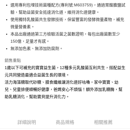
1.分期款項不併入電信帳單，「大哥付你分期」於每月結算日後寄送繳費提
每筆NT$65，滿NT$1,300(含以上)免運費
選用專利包埋技術菌種配方(專利號:M603759)，通過胃酸膽鹽試
【「AFTEE先享後付」結帳流程】
醒簡訊。
１．於結帳方式選擇「AFTEE先享後付」後，將跳轉至「AFTEE先享後付」
驗，幫助益菌安全抵達消化道，維持消化道健康。
2.透過簡訊連結打開帳單後，可選擇「超商條碼／台灣大直營門市／銀行轉
7-11取貨付款
結帳頁面，進行簡訊認證並確認金額後，即可完成結帳。
帳／街口支付／iPASS MONEY」等通路繳費。
使用獨特乳酸菌共生發酵技術，保留豐富的發酵微量產物，補充
２．訂單成立數日內，您將收到繳費通知簡訊。
每筆NT$65，滿NT$1,300(含以上)免運費
３．收到繳費通知簡訊後14天內，點擊此簡訊中的連結，可透過四大超商／
微量營養素。
【注意事項】
ATM／網路銀行／等多元方式進行付款，方視為交易完成。
本品出廠通過第三方檢驗活菌之菌數證明，每包出廠菌數至少
宅配
1.本服務係由「台灣大哥大股份有限公司」（以下簡稱本公司）所提供，讓
※ 請注意：結帳手續完成當下不需立刻繳費，但若您需要取消訂單，請聯絡
用戶於交易時，得透過本服務購買商品或服務，並由商店將買賣／分期付款
150億，足量才有感。
每筆NT$85，滿NT$1,300(含以上)免運費
購買商品的店家。未經商家同意取消之訂單仍視為有效，需透過AFTEE先享
買賣價金債權讓與本公司後，依約使用本公司帳單繳交帳款。
後付繳納相關費用。
無添加色素、無添加防腐劑。
2.基於同意付款使用「大哥付你分期」之契約關係目的，商店將以您的個人
※ 交易是否成功請以「AFTEE先享後付 」之結帳頁面顯示為準，若有關於
資料（包含姓名、電話或地址）提供予台灣大哥大進項蒐集、處理及利用，
是否繳費成功／繳費後需取消欲退款等相關疑問，請聯繫「AFTEE先享後付
銷售重點
由本公司與您本人進行分期帳單所需資料之確認、核對及更正。
客戶支援中心」
https://netprotections.freshdesk.com/support/home
3.完整用戶服務條款，請詳閱以下連結：
https://oppay.tw/userRule
1歲以下可補充的寶寶益生菌，12種多元乳酸菌互利共生，搭配益生
【注意事項】
元共同營造最適合益菌生長的環境。
１．透過由恩沛科技股份有限公司提供之「AFTEE先享後付」服務完成之交
活力海藻糖取代砂糖、膳食纖維讓消化道好咕嚕，家中寶寶、幼
易，需依本服務之必要範圍內提供個人資料，並將交易相關給付款項請求債
權轉讓予恩沛科技股份有限公司。
兒、兒童排便順暢好健康，爸媽安心不煩惱！額外添加乳糖酶，幫
２．關於個人資料處理事宜，請瀏覽以下網址：
助乳糖消化，幫助寶貝提升消化力。
https://aftee.tw/terms/#terms3
３．未成年的使用者請事先徵得法定代理人或監護人之同意方可使用
「AFTEE先享後付」，若未經同意申辦者引起之損失，本公司不負相關責
任。
４．使用「AFTEE先享後付」時，將依據個別帳號之用戶狀況，依本公司即
詳細說明
商品規格
相關推薦
時審查核予不同之上限額度；若仍有額度不足之情形，本公司將視審查結果