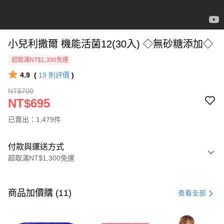
小兒利撒爾 機能活菌12(30入) ◇無砂糖添加◇
超取滿NT$1,300免運
4.9
(
19
則評價
)
NT$700
NT$695
已賣出：1,479件
付款與運送方式
超取滿NT$1,300免運
付款方式
信用卡一次付款
商品加價購 (11)
查看全部
超商取貨付款