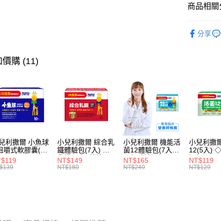
商品相關分
⭐人氣混
分享
人氣商品
⏰本月限
價購 (11)
👶年齡分
👶年齡分
👶年齡分
⭐人氣混
🏆新會員
兒利撒爾 小魚球
小兒利撒爾 綜合乳
小兒利撒爾 機能活
小兒利撒爾
咀嚼式軟膠囊(10
鐵體驗包(7入) ◇
菌12體驗包(7入)
12(5入)
) ◇OMEGA-
乳鐵蛋白+藻精蛋
◇無砂糖添加◇
添加◇
$119
NT$149
NT$165
NT$119
EPA+DHA)+rTG
白+DHA藻油+專利
$139
NT$180
NT$249
NT$129
魚油+MCT oil◇
大豆卵磷脂 成長升
級配方 牛奶口味◇