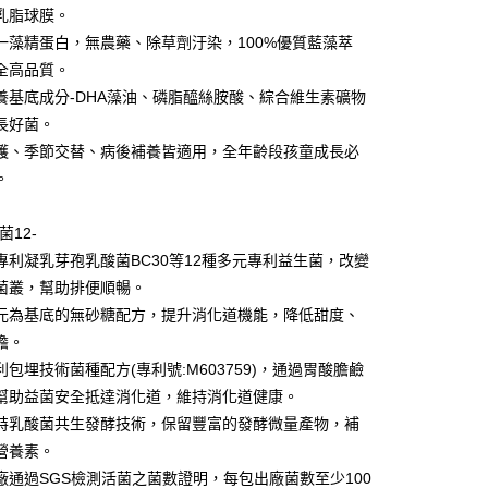
y
乳脂球膜。
一藻精蛋白，無農藥、除草劑汙染，100%優質藍藻萃
全高品質。
分期
養基底成分-DHA藻油、磷脂醯絲胺酸、綜合維生素礦物
長好菌。
你分期使用說明】
享後付
護、季節交替、病後補養皆適用，全年齡段孩童成長必
由台灣大哥大提供，台灣大哥大用戶可立即使用無須另外申請。
式選擇「大哥付你分期」，訂單成立後會自動跳轉到大哥付的交易
。
證手機門號後，選擇欲分期的期數、繳款截止日，確認付款後即
FTEE先享後付」】
。
先享後付是「在收到商品之後才付款」的支付方式。 讓您購物簡單
准額度、可分期數及費用金額請依後續交易確認頁面所載為準。
菌12-
心！
立30分鐘內，如未前往確認交易或遇審核未通過，訂單將自動取
：不需註冊會員、不需綁卡、不需儲值。
專利凝乳芽孢乳酸菌BC30等12種多元專利益生菌，改變
「轉專審核」未通過狀況，表示未達大哥付你分期系統評分，恕
：只要手機號碼，簡訊認證，即可結帳。
菌叢，幫助排便順暢。
評估內容。
：先確認商品／服務後，再付款。
式說明】
元為基底的無砂糖配方，提升消化道機能，降低甜度、
付款
項不併入電信帳單，「大哥付你分期」於每月結算日後寄送繳費提
EE先享後付」結帳流程】
擔。
5，滿NT$1,300(含以上)免運費
方式選擇「AFTEE先享後付」後，將跳轉至「AFTEE先享後
利包埋技術菌種配方(專利號:M603759)，通過胃酸膽鹼
訊連結打開帳單後，可選擇「超商條碼／台灣大直營門市／銀行轉
頁面，進行簡訊認證並確認金額後，即可完成結帳。
付／iPASS MONEY」等通路繳費。
付款
成立數日內，您將收到繳費通知簡訊。
幫助益菌安全抵達消化道，維持消化道健康。
費通知簡訊後14天內，點擊此簡訊中的連結，可透過四大超商
5，滿NT$1,300(含以上)免運費
特乳酸菌共生發酵技術，保留豐富的發酵微量產物，補
項】
網路銀行／等多元方式進行付款，方視為交易完成。
係由「台灣大哥大股份有限公司」（以下簡稱本公司）所提供，讓
營養素。
：結帳手續完成當下不需立刻繳費，但若您需要取消訂單，請聯
易時，得透過本服務購買商品或服務，並由商店將買賣／分期付
的店家。未經商家同意取消之訂單仍視為有效，需透過AFTEE
廠通過SGS檢測活菌之菌數證明，每包出廠菌數至少100
金債權讓與本公司後，依約使用本公司帳單繳交帳款。