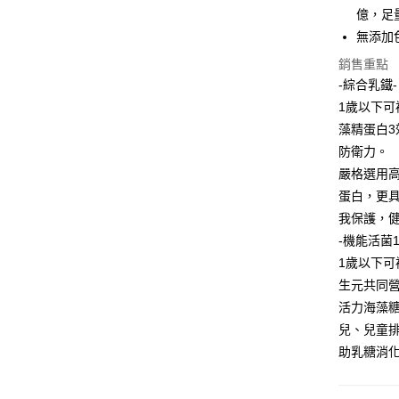
先享後付
每筆NT$8
億，足
2.基於同
※ 交易是
資料（包
是否繳費成
無添加
用，由本
付客戶支
銷售重點
3.完整用
【注意事
-綜合乳鐵-
１．透過由
1歲以下
交易，需
藻精蛋白
求債權轉
２．關於
防衛力。
https://aft
嚴格選用
３．未成
蛋白，更
「AFTE
任。
我保護，
４．使用「
-機能活菌1
即時審查
結果請求
1歲以下可
５．嚴禁
生元共同
形，恩沛
活力海藻
動。
兒、兒童
助乳糖消