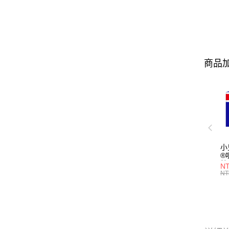
商品加
小
®
粒
NT
3(
NT
型