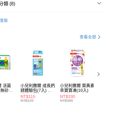
類 (8)
搭品推薦｜特價優惠
保護力UP
客服
推薦
時優惠商品⏰
查看全部
類 | 分齡適量補充商品
1歲以下
類 | 分齡適量補充商品
1歲以上~未滿4歲
類 | 分齡適量補充商品
4歲以上
搭品推薦｜特價優惠
消化吸收
免運｜明星商品推薦
 活菌
小兒利撒爾 成長鈣
小兒利撒爾 葉黃素
小兒利撒爾 食欲
 ◇無砂糖
鎂體驗包(7入) ◇
乖寶寶凍(10入)
上 蔬果消化酵素
補鈣+補鎂+護齒配
(蔬果萃取粉10入)
NT$115
NT$330
NT$259
方◇
NT$129
NT$380
NT$269