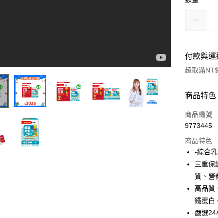
付款與運
超取滿NT$
付款方式
商品特色
信用卡一
商品編號
9773445
超商取貨
商品特色
LINE Pay
-綜合乳
三重保
Apple Pay
質、營
街口支付
高品質
鐵蛋白
悠遊付
嚴選2