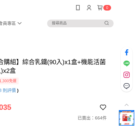
0
會員專區
合購組】綜合乳鐵(90入)x1盒+機能活菌
入)x2盒
1,300免運
8
則評價
)
035
已賣出：664件