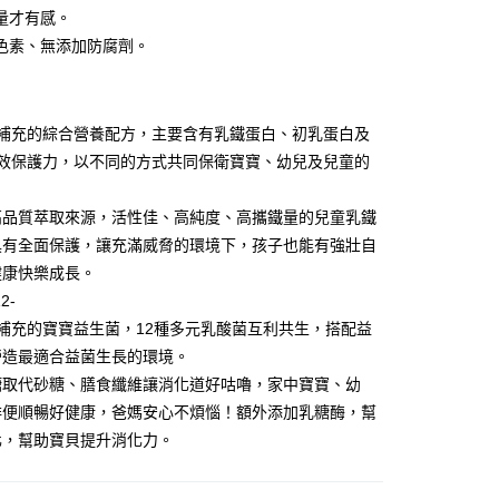
繳納相關費用。
5，滿NT$1,300(含以上)免運費
量才有感。
意付款使用「大哥付你分期」之契約關係目的，商店將以您的個人
否成功請以「AFTEE先享後付 」之結帳頁面顯示為準，若有關於
含姓名、電話或地址）提供予台灣大哥大進項蒐集、處理及利
功／繳費後需取消欲退款等相關疑問，請聯繫「AFTEE先享後
色素、無添加防腐劑。
公司與您本人進行分期帳單所需資料之確認、核對及更正。
援中心」
https://netprotections.freshdesk.com/support/home
戶服務條款，請詳閱以下連結：
https://oppay.tw/userRule
項】
恩沛科技股份有限公司提供之「AFTEE先享後付」服務完成之
可補充的綜合營養配方，主要含有乳鐵蛋白、初乳蛋白及
依本服務之必要範圍內提供個人資料，並將交易相關給付款項請
3效保護力，以不同的方式共同保衛寶寶、幼兒及兒童的
讓予恩沛科技股份有限公司。
個人資料處理事宜，請瀏覽以下網址：
ee.tw/terms/#terms3
高品質萃取來源，活性佳、高純度、高攜鐵量的兒童乳鐵
年的使用者請事先徵得法定代理人或監護人之同意方可使用
具有全面保護，讓充滿威脅的環境下，孩子也能有強壯自
E先享後付」，若未經同意申辦者引起之損失，本公司不負相關責
健康快樂成長。
AFTEE先享後付」時，將依據個別帳號之用戶狀況，依本公司
2-
核予不同之上限額度；若仍有額度不足之情形，本公司將視審查
用戶進行身份認證。
補充的寶寶益生菌，12種多元乳酸菌互利共生，搭配益
一人註冊多個帳號或使用他人資訊註冊。若發現惡意使用之情
營造最適合益菌生長的環境。
科技股份有限公司將有權停止該用戶之使用額度並採取法律行
糖取代砂糖、膳食纖維讓消化道好咕嚕，家中寶寶、幼
排便順暢好健康，爸媽安心不煩惱！額外添加乳糖酶，幫
化，幫助寶貝提升消化力。