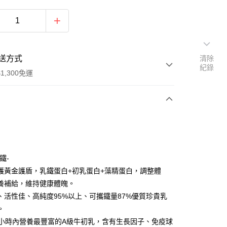
送方式
清除
紀錄
1,300免運
次付款
付款
鐵-
護黃金護盾，乳鐵蛋白+初乳蛋白+藻精蛋白，調整體
養補給，維持健康體魄。
、活性佳、高純度95%以上、可攜鐵量87%優質珍貴乳
。
4小時內營養最豐富的A級牛初乳，含有生長因子、免疫球