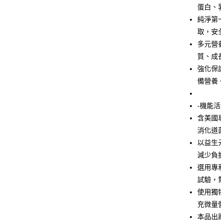
Google Pa
蛋白、
純淨第
全盈+PAY
取，安
大哥付你
多元營
相關說明
質、成
【大哥付
AFTEE先
強化保
1.本服務
2.付款方
相關說明
備營養
流程，驗
【關於「A
ATM付款
完成交易
AFTEE
3.實際核
-機能活
便利好安
4.訂單成
１．簡單
含美國
消。如遇
２．便利
運送方式
消化道
無法說明
３．安心
【繳款方
以益生
全家取貨
1.分期款
【「AFT
減少負
醒簡訊。
每筆NT$6
１．於結帳
選用專
2.透過簡
付」結帳
帳／街口支
7-11取貨
２．訂單
試驗，
３．收到繳
每筆NT$6
使用獨
【注意事
／ATM／
1.本服務
充微量
※ 請注意
宅配
用戶於交
絡購買商品
本品出
款買賣價