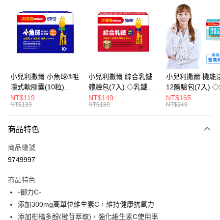
LINE Pay
Apple Pay
街口支付
悠遊付
小兒利撒爾 小魚球®咀
小兒利撒爾 綜合乳鐵
小兒利撒爾 機能
嚼式軟膠囊(10粒)
體驗包(7入) ◇乳鐵蛋
12體驗包(7入) 
Google Pay
◇OMEGA-
白+藻精蛋白+DHA藻
糖添加◇
NT$119
NT$149
NT$165
NT$139
NT$180
NT$249
3(EPA+DHA)+rTG型魚
油+專利大豆卵磷脂 成
全盈+PAY
油+MCT oil◇
長升級配方 牛奶口味
大哥付你分期
◇
商品特色
相關說明
商品編號
【大哥付你分期使用說明】
AFTEE先享後付
1.本服務由台灣大哥大提供，台灣大哥大用戶可立即使用無須另外申請。
9749997
2.付款方式選擇「大哥付你分期」，訂單成立後會自動跳轉到大哥付的交易
相關說明
流程，驗證手機門號後，選擇欲分期的期數、繳款截止日，確認付款後即完
商品特色
【關於「AFTEE先享後付」】
成交易。
ATM付款
AFTEE先享後付是「在收到商品之後才付款」的支付方式。 讓您購物簡單
-御力C-
3.實際核准額度、可分期數及費用金額請依後續交易確認頁面所載為準。
便利好安心！
4.訂單成立30分鐘內，如未前往確認交易或遇審核未通過，訂單將自動取
添加300mg高單位維生素C，維持健康抗氧力
１．簡單：不需註冊會員、不需綁卡、不需儲值。
運送方式
消。如遇「轉專審核」未通過狀況，表示未達大哥付你分期系統評分，恕無
２．便利：只要手機號碼，簡訊認證，即可結帳。
添加柑橘多酚(橙苷萃取)，強化維生素C使用率