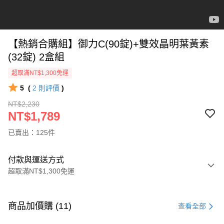
【熱銷合購組】御力C(90錠)+雙效晶明葉黃素
(32錠) 2盒組
超取滿NT$1,300免運
5
(
2
則評價
)
NT$2,230
NT$1,789
已賣出：125件
付款與運送方式
超取滿NT$1,300免運
付款方式
信用卡一次付款
商品加價購 (11)
查看全部
超商取貨付款