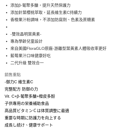
法說明評估內容。
３．安心：先確認商品／服務後，再付款。
全家取貨付款
添加β-葡聚多醣，提升天然保護力
【繳款方式說明】
1.分期款項不併入電信帳單，「大哥付你分期」於每月結算日後寄送繳費提
每筆NT$65，滿NT$1,300(含以上)免運費
添加針葉櫻桃萃取，延長維生素C持續力
【「AFTEE先享後付」結帳流程】
醒簡訊。
１．於結帳方式選擇「AFTEE先享後付」後，將跳轉至「AFTEE先享後付」
香橙果汁粉調味，不添加防腐劑、色素及蔗糖素
2.透過簡訊連結打開帳單後，可選擇「超商條碼／台灣大直營門市／銀行轉
7-11取貨付款
結帳頁面，進行簡訊認證並確認金額後，即可完成結帳。
帳／街口支付／iPASS MONEY」等通路繳費。
２．訂單成立數日內，您將收到繳費通知簡訊。
每筆NT$65，滿NT$1,300(含以上)免運費
３．收到繳費通知簡訊後14天內，點擊此簡訊中的連結，可透過四大超商／
-雙效晶明葉黃素-
【注意事項】
ATM／網路銀行／等多元方式進行付款，方視為交易完成。
專為學齡兒童設計
宅配
1.本服務係由「台灣大哥大股份有限公司」（以下簡稱本公司）所提供，讓
※ 請注意：結帳手續完成當下不需立刻繳費，但若您需要取消訂單，請聯絡
用戶於交易時，得透過本服務購買商品或服務，並由商店將買賣／分期付款
來自美國FloraGLO原廠-游離型葉黃素人體吸收率更好
每筆NT$85，滿NT$1,300(含以上)免運費
購買商品的店家。未經商家同意取消之訂單仍視為有效，需透過AFTEE先享
買賣價金債權讓與本公司後，依約使用本公司帳單繳交帳款。
後付繳納相關費用。
藍莓果汁口味健康好吃
2.基於同意付款使用「大哥付你分期」之契約關係目的，商店將以您的個人
※ 交易是否成功請以「AFTEE先享後付 」之結帳頁面顯示為準，若有關於
資料（包含姓名、電話或地址）提供予台灣大哥大進項蒐集、處理及利用，
二代升級 雙效合一
是否繳費成功／繳費後需取消欲退款等相關疑問，請聯繫「AFTEE先享後付
由本公司與您本人進行分期帳單所需資料之確認、核對及更正。
客戶支援中心」
https://netprotections.freshdesk.com/support/home
3.完整用戶服務條款，請詳閱以下連結：
https://oppay.tw/userRule
銷售重點
【注意事項】
-御力C 維生素C
１．透過由恩沛科技股份有限公司提供之「AFTEE先享後付」服務完成之交
完整配方 防御の力
易，需依本服務之必要範圍內提供個人資料，並將交易相關給付款項請求債
權轉讓予恩沛科技股份有限公司。
Vit. C+β-葡聚多醣+橙皮多酚
２．關於個人資料處理事宜，請瀏覽以下網址：
子供專用の栄養補助食品
https://aftee.tw/terms/#terms3
高品質ビタミンＣは体質調整に最適
３．未成年的使用者請事先徵得法定代理人或監護人之同意方可使用
「AFTEE先享後付」，若未經同意申辦者引起之損失，本公司不負相關責
重要な時期に防護力を向上する
任。
成長し続け、健康サポート
４．使用「AFTEE先享後付」時，將依據個別帳號之用戶狀況，依本公司即