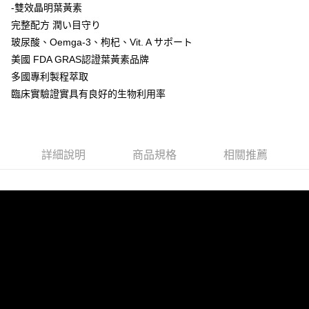
-雙效晶明葉黃素
時審查核予不同之上限額度；若仍有額度不足之情形，本公司將視審查結果
請求用戶進行身份認證。
完整配方 潤い目守り
５．嚴禁一人註冊多個帳號或使用他人資訊註冊。若發現惡意使用之情形，
玻尿酸、Oemga-3、枸杞、Vit. A サポート
恩沛科技股份有限公司將有權停止該用戶之使用額度並採取法律行動。
美國 FDA GRAS認證葉黃素品牌
多國專利製程萃取
臨床實驗證實具有良好的生物利用率
詳細說明
商品規格
相關推薦