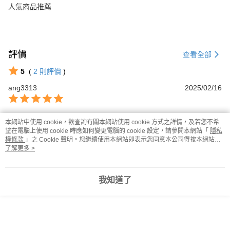
人氣商品推薦
評價
查看全部
5
(
2
則評價
)
ang3313
2025/02/16
本網站中使用 cookie，欲查詢有關本網站使用 cookie 方式之詳情，及若您不希
jeremy720613
2024/06/18
望在電腦上使用 cookie 時應如何變更電腦的 cookie 設定，請參閱本網站「
隱私
權條款
」之 Cookie 聲明。您繼續使用本網站即表示您同意本公司得按本網站使
用條款之 Cookie 聲明使用 cookie。
了解更多 >
本分類熱銷
全站排行
我知道了
熱門標籤