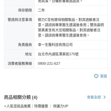
免高溫、日曬影響產品品質。
保存期限
二年
警語與注意事項
御力C含有酵母相關製品，對其過敏者注
意。請諮詢專業醫生建議後食用；雙效晶明
葉黃素含有大豆相關製品，對其過敏者注
意。請諮詢專業醫生建議後食用。
負責廠商
幸一生醫科技有限公司
地址
台北市內湖區潭美街175號
消費者服務專線
0800-221-627
客服
商品相關分類 (4)
查看全部
⭐人氣混搭品推薦｜特價優惠
保護力UP