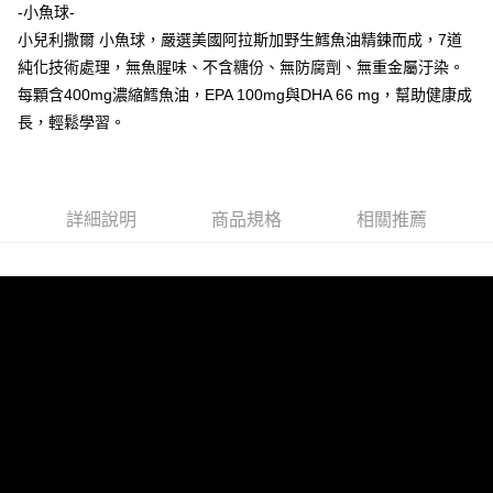
-小魚球-
時審查核予不同之上限額度；若仍有額度不足之情形，本公司將視審查結果
請求用戶進行身份認證。
小兒利撒爾 小魚球，嚴選美國阿拉斯加野生鱈魚油精鍊而成，7道
５．嚴禁一人註冊多個帳號或使用他人資訊註冊。若發現惡意使用之情形，
純化技術處理，無魚腥味、不含糖份、無防腐劑、無重金屬汙染。
恩沛科技股份有限公司將有權停止該用戶之使用額度並採取法律行動。
每顆含400mg濃縮鱈魚油，EPA 100mg與DHA 66 mg，幫助健康成
長，輕鬆學習。
詳細說明
商品規格
相關推薦