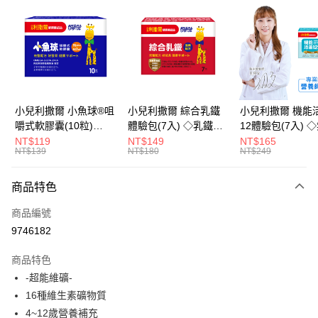
LINE Pay
Apple Pay
街口支付
悠遊付
小兒利撒爾 小魚球®咀
小兒利撒爾 綜合乳鐵
小兒利撒爾 機能
嚼式軟膠囊(10粒)
體驗包(7入) ◇乳鐵蛋
12體驗包(7入) 
Google Pay
◇OMEGA-
白+藻精蛋白+DHA藻
糖添加◇
NT$119
NT$149
NT$165
NT$139
NT$180
NT$249
3(EPA+DHA)+rTG型魚
油+專利大豆卵磷脂 成
全盈+PAY
油+MCT oil◇
長升級配方 牛奶口味
大哥付你分期
◇
商品特色
相關說明
商品編號
【大哥付你分期使用說明】
AFTEE先享後付
1.本服務由台灣大哥大提供，台灣大哥大用戶可立即使用無須另外申請。
9746182
2.付款方式選擇「大哥付你分期」，訂單成立後會自動跳轉到大哥付的交易
相關說明
流程，驗證手機門號後，選擇欲分期的期數、繳款截止日，確認付款後即完
商品特色
【關於「AFTEE先享後付」】
成交易。
ATM付款
AFTEE先享後付是「在收到商品之後才付款」的支付方式。 讓您購物簡單
-超能維礦-
3.實際核准額度、可分期數及費用金額請依後續交易確認頁面所載為準。
便利好安心！
4.訂單成立30分鐘內，如未前往確認交易或遇審核未通過，訂單將自動取
16種維生素礦物質
１．簡單：不需註冊會員、不需綁卡、不需儲值。
運送方式
消。如遇「轉專審核」未通過狀況，表示未達大哥付你分期系統評分，恕無
２．便利：只要手機號碼，簡訊認證，即可結帳。
4~12歲營養補充