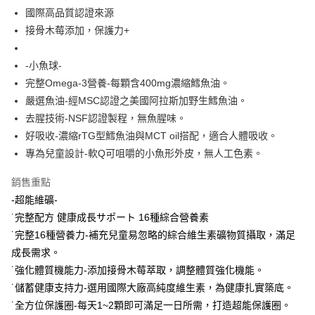
法說明評估內容。
３．安心：先確認商品／服務後，再付款。
全家取貨付款
國際高品質認證來源
【繳款方式說明】
1.分期款項不併入電信帳單，「大哥付你分期」於每月結算日後寄送繳費提
每筆NT$65，滿NT$1,300(含以上)免運費
接骨木莓添加，保護力+
【「AFTEE先享後付」結帳流程】
醒簡訊。
１．於結帳方式選擇「AFTEE先享後付」後，將跳轉至「AFTEE先享後付」
2.透過簡訊連結打開帳單後，可選擇「超商條碼／台灣大直營門市／銀行轉
7-11取貨付款
結帳頁面，進行簡訊認證並確認金額後，即可完成結帳。
帳／街口支付／iPASS MONEY」等通路繳費。
-小魚球-
２．訂單成立數日內，您將收到繳費通知簡訊。
每筆NT$65，滿NT$1,300(含以上)免運費
３．收到繳費通知簡訊後14天內，點擊此簡訊中的連結，可透過四大超商／
完整Omega-3營養-每顆含400mg濃縮鱈魚油。
【注意事項】
ATM／網路銀行／等多元方式進行付款，方視為交易完成。
嚴選魚油-經MSC認證之美國阿拉斯加野生鱈魚油。
宅配
1.本服務係由「台灣大哥大股份有限公司」（以下簡稱本公司）所提供，讓
※ 請注意：結帳手續完成當下不需立刻繳費，但若您需要取消訂單，請聯絡
用戶於交易時，得透過本服務購買商品或服務，並由商店將買賣／分期付款
去腥技術-NSF認證製程，無魚腥味。
每筆NT$85，滿NT$1,300(含以上)免運費
購買商品的店家。未經商家同意取消之訂單仍視為有效，需透過AFTEE先享
買賣價金債權讓與本公司後，依約使用本公司帳單繳交帳款。
後付繳納相關費用。
好吸收-濃縮rTG型鱈魚油與MCT oil搭配，適合人體吸收。
2.基於同意付款使用「大哥付你分期」之契約關係目的，商店將以您的個人
※ 交易是否成功請以「AFTEE先享後付 」之結帳頁面顯示為準，若有關於
資料（包含姓名、電話或地址）提供予台灣大哥大進項蒐集、處理及利用，
專為兒童設計-軟Q可咀嚼的小魚形外皮，無人工色素。
是否繳費成功／繳費後需取消欲退款等相關疑問，請聯繫「AFTEE先享後付
由本公司與您本人進行分期帳單所需資料之確認、核對及更正。
客戶支援中心」
https://netprotections.freshdesk.com/support/home
3.完整用戶服務條款，請詳閱以下連結：
https://oppay.tw/userRule
銷售重點
【注意事項】
-超能維礦-
１．透過由恩沛科技股份有限公司提供之「AFTEE先享後付」服務完成之交
˙完整配方 健康成長サポート 16種綜合營養素
易，需依本服務之必要範圍內提供個人資料，並將交易相關給付款項請求債
權轉讓予恩沛科技股份有限公司。
˙完整16種營養力-補充兒童易忽略的綜合維生素礦物質攝取，滿足
２．關於個人資料處理事宜，請瀏覽以下網址：
成長需求。
https://aftee.tw/terms/#terms3
˙強化體質機能力-添加接骨木莓萃取，調整體質強化機能。
３．未成年的使用者請事先徵得法定代理人或監護人之同意方可使用
「AFTEE先享後付」，若未經同意申辦者引起之損失，本公司不負相關責
˙儲蓄健康支持力-選用國際大廠高純度維生素，為健康扎實築底。
任。
˙全方位保護圈-每天1~2顆即可滿足一日所需，打造超能保護圈。
４．使用「AFTEE先享後付」時，將依據個別帳號之用戶狀況，依本公司即