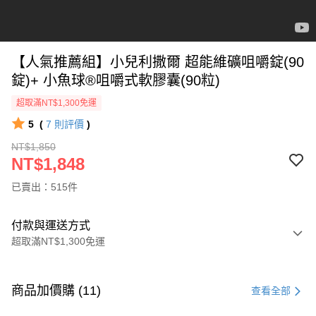
【人氣推薦組】小兒利撒爾 超能維礦咀嚼錠(90
錠)+ 小魚球®咀嚼式軟膠囊(90粒)
超取滿NT$1,300免運
5
(
7
則評價
)
NT$1,850
NT$1,848
已賣出：515件
付款與運送方式
超取滿NT$1,300免運
付款方式
信用卡一次付款
商品加價購 (11)
查看全部
超商取貨付款