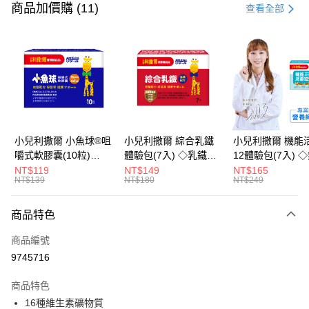
信用卡一次付款
商品加價購 (11)
查看全部
超商取貨付款
LINE Pay
Apple Pay
街口支付
悠遊付
小兒利撒爾 小魚球®咀
小兒利撒爾 綜合乳鐵
小兒利撒爾 機能
嚼式軟膠囊(10粒)
體驗包(7入) ◇乳鐵蛋
12體驗包(7入) 
Google Pay
◇OMEGA-
白+藻精蛋白+DHA藻
糖添加◇
NT$119
NT$149
NT$165
NT$139
NT$180
NT$249
3(EPA+DHA)+rTG型魚
油+專利大豆卵磷脂 成
全盈+PAY
油+MCT oil◇
長升級配方 牛奶口味
大哥付你分期
◇
商品特色
相關說明
商品編號
【大哥付你分期使用說明】
AFTEE先享後付
1.本服務由台灣大哥大提供，台灣大哥大用戶可立即使用無須另外申請。
9745716
2.付款方式選擇「大哥付你分期」，訂單成立後會自動跳轉到大哥付的交易
相關說明
流程，驗證手機門號後，選擇欲分期的期數、繳款截止日，確認付款後即完
商品特色
【關於「AFTEE先享後付」】
成交易。
ATM付款
AFTEE先享後付是「在收到商品之後才付款」的支付方式。 讓您購物簡單
16種維生素礦物質
3.實際核准額度、可分期數及費用金額請依後續交易確認頁面所載為準。