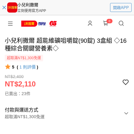
小兒利撒爾
開啟APP
立刻使用官方APP
0
小兒利撒爾 超能維礦咀嚼錠(90錠) 3盒組 ◇16
種綜合關鍵營養素◇
超取滿NT$1,300免運
5
(
1
則評價
)
NT$2,400
NT$2,110
已賣出：23件
付款與運送方式
超取滿NT$1,300免運
付款方式