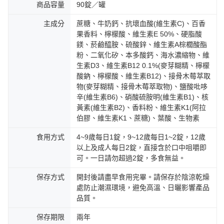
商品容量
90錠／罐
主成分
蔗糖、牛奶鈣、抗壞血酸(維生素C)、百香
果香料、檸檬酸、維生素E 50%、硬脂酸
鎂、菸鹼醯胺、硫酸鋅、維生素A棕櫚酸酯
粉、二氧化矽、本多酸鈣、海水濃縮物、維
生素D3、維生素B12 0.1%(麥芽糊精、檸檬
酸鈉、檸檬酸、維生素B12)、接骨木莓萃取
物(麥芽糊精、接骨木莓萃取物)、鹽酸吡哆
辛(維生素B6)、硝酸硫胺明(維生素B1)、核
黃素(維生素B2)、香料粉、維生素K1(阿拉
伯膠、維生素K1、蔗糖)、葉酸、生物素
食用方式
4~9歲每日1錠，9~12歲每日1~2錠，12歲
以上及成人每日2錠，直接含於口中咀嚼即
可。一日請勿超過2錠，多食無益。
保存方式
開封後請盡早食用完畢。請保存於陰涼乾燥
處防止潮濕環境，避免高溫、日曬影響產品
品質。
保存期限
兩年