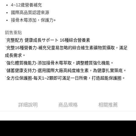
便利好安心！
4.訂單成立30分鐘內，如未前往確認交易或遇審核未通過，訂單將自動取
4~12歲營養補充
１．簡單：不需註冊會員、不需綁卡、不需儲值。
運送方式
消。如遇「轉專審核」未通過狀況，表示未達大哥付你分期系統評分，恕無
２．便利：只要手機號碼，簡訊認證，即可結帳。
國際高品質認證來源
法說明評估內容。
３．安心：先確認商品／服務後，再付款。
全家取貨付款
接骨木莓添加，保護力+
【繳款方式說明】
1.分期款項不併入電信帳單，「大哥付你分期」於每月結算日後寄送繳費提
每筆NT$65，滿NT$1,300(含以上)免運費
【「AFTEE先享後付」結帳流程】
醒簡訊。
銷售重點
１．於結帳方式選擇「AFTEE先享後付」後，將跳轉至「AFTEE先享後付」
2.透過簡訊連結打開帳單後，可選擇「超商條碼／台灣大直營門市／銀行轉
7-11取貨付款
結帳頁面，進行簡訊認證並確認金額後，即可完成結帳。
˙完整配方 健康成長サポート 16種綜合營養素
帳／街口支付／iPASS MONEY」等通路繳費。
２．訂單成立數日內，您將收到繳費通知簡訊。
每筆NT$65，滿NT$1,300(含以上)免運費
˙完整16種營養力-補充兒童易忽略的綜合維生素礦物質攝取，滿足
３．收到繳費通知簡訊後14天內，點擊此簡訊中的連結，可透過四大超商／
【注意事項】
成長需求。
ATM／網路銀行／等多元方式進行付款，方視為交易完成。
宅配
1.本服務係由「台灣大哥大股份有限公司」（以下簡稱本公司）所提供，讓
※ 請注意：結帳手續完成當下不需立刻繳費，但若您需要取消訂單，請聯絡
˙強化體質機能力-添加接骨木莓萃取，調整體質強化機能。
用戶於交易時，得透過本服務購買商品或服務，並由商店將買賣／分期付款
每筆NT$85，滿NT$1,300(含以上)免運費
購買商品的店家。未經商家同意取消之訂單仍視為有效，需透過AFTEE先享
買賣價金債權讓與本公司後，依約使用本公司帳單繳交帳款。
˙儲蓄健康支持力-選用國際大廠高純度維生素，為健康扎實築底。
後付繳納相關費用。
2.基於同意付款使用「大哥付你分期」之契約關係目的，商店將以您的個人
※ 交易是否成功請以「AFTEE先享後付 」之結帳頁面顯示為準，若有關於
˙全方位保護圈-每天1~2顆即可滿足一日所需，打造超能保護圈。
資料（包含姓名、電話或地址）提供予台灣大哥大進項蒐集、處理及利用，
是否繳費成功／繳費後需取消欲退款等相關疑問，請聯繫「AFTEE先享後付
由本公司與您本人進行分期帳單所需資料之確認、核對及更正。
客戶支援中心」
https://netprotections.freshdesk.com/support/home
3.完整用戶服務條款，請詳閱以下連結：
https://oppay.tw/userRule
【注意事項】
詳細說明
商品規格
相關推薦
１．透過由恩沛科技股份有限公司提供之「AFTEE先享後付」服務完成之交
易，需依本服務之必要範圍內提供個人資料，並將交易相關給付款項請求債
權轉讓予恩沛科技股份有限公司。
２．關於個人資料處理事宜，請瀏覽以下網址：
https://aftee.tw/terms/#terms3
３．未成年的使用者請事先徵得法定代理人或監護人之同意方可使用