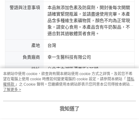
警語與注意事項
本品無添加色素及防腐劑，開封後每次開關
請確實緊閉瓶蓋，並請盡速使用完畢。本產
品含多種維生素礦物質，顏色不均為正常現
象，請安心食用。本產品含有牛奶製品，不
適合對其過敏體質者食用。
產地
台灣
負責廠商
幸一生醫科技有限公司
地址
台北市內湖區潭美街175號
本網站中使用 cookie，欲查詢有關本網站使用 cookie 方式之詳情，及若您不希
望在電腦上使用 cookie 時應如何變更電腦的 cookie 設定，請參閱本網站「
隱私
消費者服務專線
0800-221-627
權條款
」之 Cookie 聲明。您繼續使用本網站即表示您同意本公司得按本網站使
用條款之 Cookie 聲明使用 cookie。
了解更多 >
客服
我知道了
商品相關分類 (2)
保護力UP｜乳鐵 & 御力C & 超能維礦
日常保衛｜超能維礦