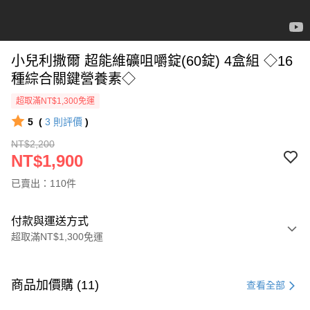
小兒利撒爾 超能維礦咀嚼錠(60錠) 4盒組 ◇16
種綜合關鍵營養素◇
超取滿NT$1,300免運
5
(
3
則評價
)
NT$2,200
NT$1,900
已賣出：110件
付款與運送方式
超取滿NT$1,300免運
付款方式
信用卡一次付款
商品加價購 (11)
查看全部
超商取貨付款