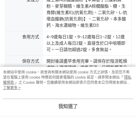
粉、麥芽糊精、維生素A棕櫚酸酯、糖、生
育醇(維生素E)(抗氧化劑)、二氧化矽、L-抗
壞血酸鈉(抗氧化劑)】、二氧化矽、本多酸
鈣、海水濃縮物、維生素D3
食用方式
4~9歲每日1錠，9~12歲每日1~2錠，12歲
以上及成人每日2錠，直接含於口中咀嚼即
可。一日請勿超過2錠，多食無益。
保存方式
開封後請盡早食用完畢。請保存於陰涼乾燥
處防止潮濕環境，避免高溫、日曬影響產品
本網站中使用 cookie，欲查詢有關本網站使用 cookie 方式之詳情，及若您不希
品質。
望在電腦上使用 cookie 時應如何變更電腦的 cookie 設定，請參閱本網站「
隱私
權條款
」之 Cookie 聲明。您繼續使用本網站即表示您同意本公司得按本網站使
保存期限
兩年
用條款之 Cookie 聲明使用 cookie。
了解更多 >
警語與注意事項
本品接近效期可能產生咖啡色小斑點，此為
自然現象，並不改變產品本質，請安心食
我知道了
用。
產地
台灣
負責廠商
幸一生醫科技有限公司