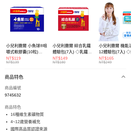
LINE Pay
Apple Pay
街口支付
悠遊付
小兒利撒爾 小魚球®咀
小兒利撒爾 綜合乳鐵
小兒利撒爾 機能
嚼式軟膠囊(10粒)
體驗包(7入) ◇乳鐵蛋
12體驗包(7入) 
Google Pay
◇OMEGA-
白+藻精蛋白+DHA藻
糖添加◇
NT$119
NT$149
NT$165
NT$139
NT$180
NT$249
3(EPA+DHA)+rTG型魚
油+專利大豆卵磷脂 成
全盈+PAY
油+MCT oil◇
長升級配方 牛奶口味
大哥付你分期
◇
商品特色
相關說明
商品編號
【大哥付你分期使用說明】
AFTEE先享後付
1.本服務由台灣大哥大提供，台灣大哥大用戶可立即使用無須另外申請。
9745632
2.付款方式選擇「大哥付你分期」，訂單成立後會自動跳轉到大哥付的交易
相關說明
流程，驗證手機門號後，選擇欲分期的期數、繳款截止日，確認付款後即完
商品特色
【關於「AFTEE先享後付」】
成交易。
ATM付款
AFTEE先享後付是「在收到商品之後才付款」的支付方式。 讓您購物簡單
16種維生素礦物質
3.實際核准額度、可分期數及費用金額請依後續交易確認頁面所載為準。
便利好安心！
4.訂單成立30分鐘內，如未前往確認交易或遇審核未通過，訂單將自動取
4~12歲營養補充
１．簡單：不需註冊會員、不需綁卡、不需儲值。
運送方式
消。如遇「轉專審核」未通過狀況，表示未達大哥付你分期系統評分，恕無
２．便利：只要手機號碼，簡訊認證，即可結帳。
國際高品質認證來源