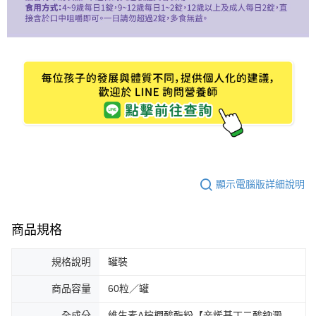
顯示電腦版詳細說明
商品規格
規格說明
罐裝
商品容量
60粒／罐
全成分
維生素A棕櫚酸酯粉【辛烯基丁二酸鈉澱