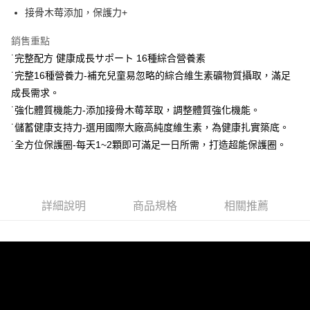
法說明評估內容。
３．安心：先確認商品／服務後，再付款。
全家取貨付款
接骨木莓添加，保護力+
【繳款方式說明】
1.分期款項不併入電信帳單，「大哥付你分期」於每月結算日後寄送繳費提
每筆NT$65，滿NT$1,300(含以上)免運費
【「AFTEE先享後付」結帳流程】
醒簡訊。
銷售重點
１．於結帳方式選擇「AFTEE先享後付」後，將跳轉至「AFTEE先享後付」
2.透過簡訊連結打開帳單後，可選擇「超商條碼／台灣大直營門市／銀行轉
7-11取貨付款
結帳頁面，進行簡訊認證並確認金額後，即可完成結帳。
˙完整配方 健康成長サポート 16種綜合營養素
帳／街口支付／iPASS MONEY」等通路繳費。
２．訂單成立數日內，您將收到繳費通知簡訊。
每筆NT$65，滿NT$1,300(含以上)免運費
˙完整16種營養力-補充兒童易忽略的綜合維生素礦物質攝取，滿足
３．收到繳費通知簡訊後14天內，點擊此簡訊中的連結，可透過四大超商／
【注意事項】
成長需求。
ATM／網路銀行／等多元方式進行付款，方視為交易完成。
宅配
1.本服務係由「台灣大哥大股份有限公司」（以下簡稱本公司）所提供，讓
※ 請注意：結帳手續完成當下不需立刻繳費，但若您需要取消訂單，請聯絡
˙強化體質機能力-添加接骨木莓萃取，調整體質強化機能。
用戶於交易時，得透過本服務購買商品或服務，並由商店將買賣／分期付款
每筆NT$85，滿NT$1,300(含以上)免運費
購買商品的店家。未經商家同意取消之訂單仍視為有效，需透過AFTEE先享
買賣價金債權讓與本公司後，依約使用本公司帳單繳交帳款。
˙儲蓄健康支持力-選用國際大廠高純度維生素，為健康扎實築底。
後付繳納相關費用。
2.基於同意付款使用「大哥付你分期」之契約關係目的，商店將以您的個人
※ 交易是否成功請以「AFTEE先享後付 」之結帳頁面顯示為準，若有關於
˙全方位保護圈-每天1~2顆即可滿足一日所需，打造超能保護圈。
資料（包含姓名、電話或地址）提供予台灣大哥大進項蒐集、處理及利用，
是否繳費成功／繳費後需取消欲退款等相關疑問，請聯繫「AFTEE先享後付
由本公司與您本人進行分期帳單所需資料之確認、核對及更正。
客戶支援中心」
https://netprotections.freshdesk.com/support/home
3.完整用戶服務條款，請詳閱以下連結：
https://oppay.tw/userRule
【注意事項】
詳細說明
商品規格
相關推薦
１．透過由恩沛科技股份有限公司提供之「AFTEE先享後付」服務完成之交
易，需依本服務之必要範圍內提供個人資料，並將交易相關給付款項請求債
權轉讓予恩沛科技股份有限公司。
２．關於個人資料處理事宜，請瀏覽以下網址：
https://aftee.tw/terms/#terms3
３．未成年的使用者請事先徵得法定代理人或監護人之同意方可使用
「AFTEE先享後付」，若未經同意申辦者引起之損失，本公司不負相關責
任。
４．使用「AFTEE先享後付」時，將依據個別帳號之用戶狀況，依本公司即