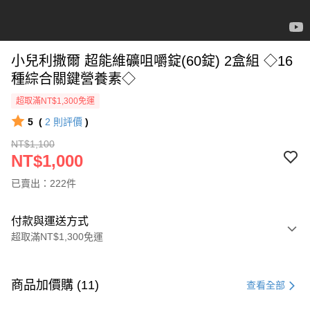
小兒利撒爾 超能維礦咀嚼錠(60錠) 2盒組 ◇16
種綜合關鍵營養素◇
超取滿NT$1,300免運
5
(
2
則評價
)
NT$1,100
NT$1,000
已賣出：222件
付款與運送方式
超取滿NT$1,300免運
付款方式
信用卡一次付款
商品加價購 (11)
查看全部
超商取貨付款