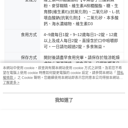
粉、麥芽糊精、維生素A棕櫚酸酯、糖、生
育醇(維生素E)(抗氧化劑)、二氧化矽、L-抗
壞血酸鈉(抗氧化劑)】、二氧化矽、本多酸
鈣、海水濃縮物、維生素D3
食用方式
4~9歲每日1錠，9~12歲每日1~2錠，12歲
以上及成人每日2錠，直接含於口中咀嚼即
可。一日請勿超過2錠，多食無益。
保存方式
開封後請盡早食用完畢。請保存於陰涼乾燥
處防止潮濕環境，避免高溫、日曬影響產品
本網站中使用 cookie，欲查詢有關本網站使用 cookie 方式之詳情，及若您不希
品質。
望在電腦上使用 cookie 時應如何變更電腦的 cookie 設定，請參閱本網站「
隱私
權條款
」之 Cookie 聲明。您繼續使用本網站即表示您同意本公司得按本網站使
保存期限
兩年
用條款之 Cookie 聲明使用 cookie。
了解更多 >
警語與注意事項
本品接近效期可能產生咖啡色小斑點，此為
自然現象，並不改變產品本質，請安心食
我知道了
用。
產地
台灣
負責廠商
幸一生醫科技有限公司