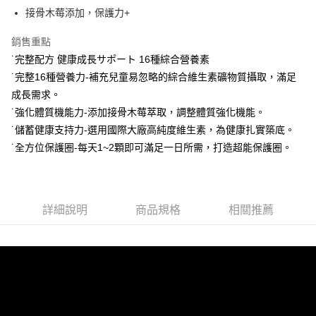
法說明評估內容。
３．安心：先確認商品／服務後，再付款。
全家取貨付款
接骨木莓添加，保護力+
【繳款方式說明】
1.分期款項不併入電信帳單，「大哥付你分期」於每月結算日後寄送繳費提
每筆NT$65，滿NT$1,300(含以上)免運費
【「AFTEE先享後付」結帳流程】
醒簡訊。
銷售重點
１．於結帳方式選擇「AFTEE先享後付」後，將跳轉至「AFTEE先享後付」
2.透過簡訊連結打開帳單後，可選擇「超商條碼／台灣大直營門市／銀行轉
7-11取貨付款
結帳頁面，進行簡訊認證並確認金額後，即可完成結帳。
˙完整配方 健康成長サポート 16種綜合營養素
帳／街口支付／iPASS MONEY」等通路繳費。
２．訂單成立數日內，您將收到繳費通知簡訊。
每筆NT$65，滿NT$1,300(含以上)免運費
˙完整16種營養力-補充兒童易忽略的綜合維生素礦物質攝取，滿足
３．收到繳費通知簡訊後14天內，點擊此簡訊中的連結，可透過四大超商／
【注意事項】
成長需求。
ATM／網路銀行／等多元方式進行付款，方視為交易完成。
宅配
1.本服務係由「台灣大哥大股份有限公司」（以下簡稱本公司）所提供，讓
※ 請注意：結帳手續完成當下不需立刻繳費，但若您需要取消訂單，請聯絡
˙強化體質機能力-添加接骨木莓萃取，調整體質強化機能。
用戶於交易時，得透過本服務購買商品或服務，並由商店將買賣／分期付款
每筆NT$85，滿NT$1,300(含以上)免運費
購買商品的店家。未經商家同意取消之訂單仍視為有效，需透過AFTEE先享
買賣價金債權讓與本公司後，依約使用本公司帳單繳交帳款。
˙儲蓄健康支持力-選用國際大廠高純度維生素，為健康扎實築底。
後付繳納相關費用。
2.基於同意付款使用「大哥付你分期」之契約關係目的，商店將以您的個人
※ 交易是否成功請以「AFTEE先享後付 」之結帳頁面顯示為準，若有關於
˙全方位保護圈-每天1~2顆即可滿足一日所需，打造超能保護圈。
資料（包含姓名、電話或地址）提供予台灣大哥大進項蒐集、處理及利用，
是否繳費成功／繳費後需取消欲退款等相關疑問，請聯繫「AFTEE先享後付
由本公司與您本人進行分期帳單所需資料之確認、核對及更正。
客戶支援中心」
https://netprotections.freshdesk.com/support/home
3.完整用戶服務條款，請詳閱以下連結：
https://oppay.tw/userRule
【注意事項】
詳細說明
商品規格
相關推薦
１．透過由恩沛科技股份有限公司提供之「AFTEE先享後付」服務完成之交
易，需依本服務之必要範圍內提供個人資料，並將交易相關給付款項請求債
權轉讓予恩沛科技股份有限公司。
２．關於個人資料處理事宜，請瀏覽以下網址：
https://aftee.tw/terms/#terms3
３．未成年的使用者請事先徵得法定代理人或監護人之同意方可使用
「AFTEE先享後付」，若未經同意申辦者引起之損失，本公司不負相關責
任。
４．使用「AFTEE先享後付」時，將依據個別帳號之用戶狀況，依本公司即