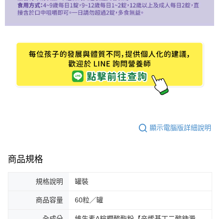
顯示電腦版詳細說明
商品規格
規格說明
罐裝
商品容量
60粒／罐
全成分
維生素A棕櫚酸酯粉【辛烯基丁二酸鈉澱