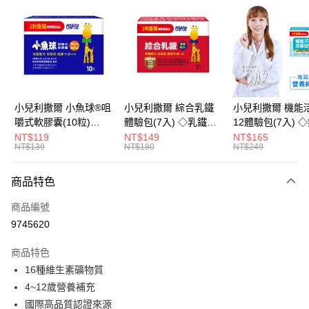
LINE Pay
Apple Pay
街口支付
悠遊付
小兒利撒爾 小魚球®咀
小兒利撒爾 綜合乳鐵
小兒利撒爾 機能
嚼式軟膠囊(10粒)
體驗包(7入) ◇乳鐵蛋
12體驗包(7入) 
Google Pay
◇OMEGA-
白+藻精蛋白+DHA藻
糖添加◇
NT$119
NT$149
NT$165
NT$139
NT$180
NT$249
3(EPA+DHA)+rTG型魚
油+專利大豆卵磷脂 成
全盈+PAY
油+MCT oil◇
長升級配方 牛奶口味
大哥付你分期
◇
商品特色
相關說明
商品編號
【大哥付你分期使用說明】
AFTEE先享後付
1.本服務由台灣大哥大提供，台灣大哥大用戶可立即使用無須另外申請。
9745620
2.付款方式選擇「大哥付你分期」，訂單成立後會自動跳轉到大哥付的交易
相關說明
流程，驗證手機門號後，選擇欲分期的期數、繳款截止日，確認付款後即完
商品特色
【關於「AFTEE先享後付」】
成交易。
ATM付款
AFTEE先享後付是「在收到商品之後才付款」的支付方式。 讓您購物簡單
16種維生素礦物質
3.實際核准額度、可分期數及費用金額請依後續交易確認頁面所載為準。
便利好安心！
4.訂單成立30分鐘內，如未前往確認交易或遇審核未通過，訂單將自動取
4~12歲營養補充
１．簡單：不需註冊會員、不需綁卡、不需儲值。
運送方式
消。如遇「轉專審核」未通過狀況，表示未達大哥付你分期系統評分，恕無
２．便利：只要手機號碼，簡訊認證，即可結帳。
國際高品質認證來源