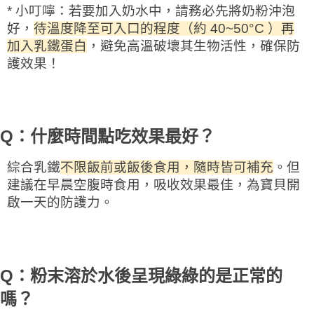
* 小叮嚀：若要加入奶水中，請務必先將奶粉沖泡
好，
待溫度降至可入口的程度（約 40~50°C ）再
加入乳鐵蛋白
，避免高溫破壞其生物活性，確保防
護效果！
Q：什麼時間點吃效果最好？
綜合乳鐵
不限飯前或飯後食用，隨時皆可補充
。但
建議在早晨空腹時食用，吸收效果最佳，為寶貝開
啟一天的防護力。
Q：粉末溶於水後呈現綠綠的是正常的
嗎？