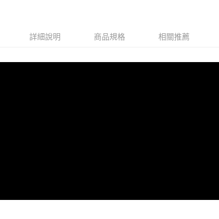
任。
４．使用「AFTEE先享後付」時，將依據個別帳號之用戶狀況，依本公司即
時審查核予不同之上限額度；若仍有額度不足之情形，本公司將視審查結果
請求用戶進行身份認證。
５．嚴禁一人註冊多個帳號或使用他人資訊註冊。若發現惡意使用之情形，
詳細說明
商品規格
相關推薦
恩沛科技股份有限公司將有權停止該用戶之使用額度並採取法律行動。