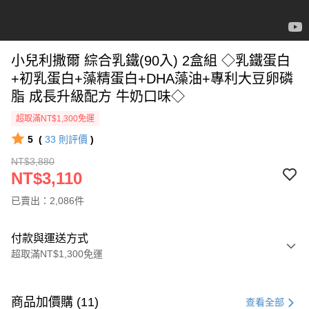
小兒利撒爾 綜合乳鐵(90入) 2盒組 ◇乳鐵蛋白
+初乳蛋白+藻精蛋白+DHA藻油+專利大豆卵磷
脂 成長升級配方 牛奶口味◇
超取滿NT$1,300免運
5
(
33
則評價
)
NT$3,880
NT$3,110
已賣出：2,086件
付款與運送方式
超取滿NT$1,300免運
付款方式
信用卡一次付款
商品加價購 (11)
查看全部