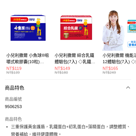
超商取貨付款
LINE Pay
Apple Pay
街口支付
悠遊付
小兒利撒爾 小魚球®咀
小兒利撒爾 綜合乳鐵
小兒利撒爾 機能
嚼式軟膠囊(10粒)
體驗包(7入) ◇乳鐵蛋
12體驗包(7入) 
Google Pay
◇OMEGA-
白+藻精蛋白+DHA藻
糖添加◇
NT$119
NT$149
NT$165
NT$139
NT$180
NT$249
3(EPA+DHA)+rTG型魚
油+專利大豆卵磷脂 成
全盈+PAY
油+MCT oil◇
長升級配方 牛奶口味
大哥付你分期
◇
商品特色
相關說明
商品編號
【大哥付你分期使用說明】
AFTEE先享後付
1.本服務由台灣大哥大提供，台灣大哥大用戶可立即使用無須另外申請。
9506253
2.付款方式選擇「大哥付你分期」，訂單成立後會自動跳轉到大哥付的交易
相關說明
流程，驗證手機門號後，選擇欲分期的期數、繳款截止日，確認付款後即完
商品特色
【關於「AFTEE先享後付」】
成交易。
ATM付款
AFTEE先享後付是「在收到商品之後才付款」的支付方式。 讓您購物簡單
三重保護黃金護盾，乳鐵蛋白+初乳蛋白+藻精蛋白，調整體質、
3.實際核准額度、可分期數及費用金額請依後續交易確認頁面所載為準。
便利好安心！
4.訂單成立30分鐘內，如未前往確認交易或遇審核未通過，訂單將自動取
營養補給，維持健康體魄。
１．簡單：不需註冊會員、不需綁卡、不需儲值。