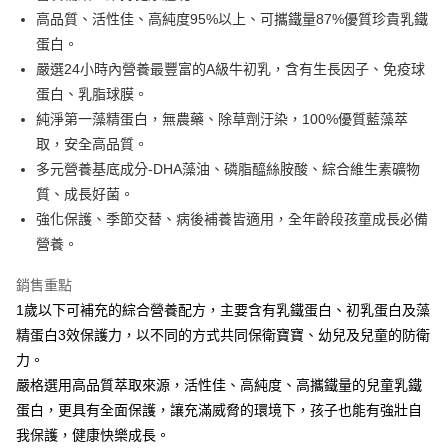
運送方式
消。如遇「轉專審核」未通過狀況，表示未達大哥付你分期系統評分，恕無
２．便利：只要手機號碼，簡訊認證，即可結帳。
高品質、活性佳、高純度95%以上、可攜鐵量87%優質珍貴乳鐵
法說明評估內容。
３．安心：先確認商品／服務後，再付款。
全家取貨付款
蛋白。
【繳款方式說明】
1.分期款項不併入電信帳單，「大哥付你分期」於每月結算日後寄送繳費提
每筆NT$65，滿NT$1,300(含以上)免運費
嚴選24小時內營養最豐富的A級牛初乳，含有生長因子、免疫球
【「AFTEE先享後付」結帳流程】
醒簡訊。
１．於結帳方式選擇「AFTEE先享後付」後，將跳轉至「AFTEE先享後付」
蛋白、乳脂球膜。
2.透過簡訊連結打開帳單後，可選擇「超商條碼／台灣大直營門市／銀行轉
7-11取貨付款
結帳頁面，進行簡訊認證並確認金額後，即可完成結帳。
帳／街口支付／iPASS MONEY」等通路繳費。
純淨第一藻精蛋白，無農藥、除草劑汙染，100%優質藍藻萃
２．訂單成立數日內，您將收到繳費通知簡訊。
每筆NT$65，滿NT$1,300(含以上)免運費
３．收到繳費通知簡訊後14天內，點擊此簡訊中的連結，可透過四大超商／
取，安全高品質。
【注意事項】
ATM／網路銀行／等多元方式進行付款，方視為交易完成。
多元營養基底成分-DHA藻油、磷脂醯絲胺酸、綜合維生素礦物
宅配
1.本服務係由「台灣大哥大股份有限公司」（以下簡稱本公司）所提供，讓
※ 請注意：結帳手續完成當下不需立刻繳費，但若您需要取消訂單，請聯絡
用戶於交易時，得透過本服務購買商品或服務，並由商店將買賣／分期付款
質、成長好菌。
每筆NT$85，滿NT$1,300(含以上)免運費
購買商品的店家。未經商家同意取消之訂單仍視為有效，需透過AFTEE先享
買賣價金債權讓與本公司後，依約使用本公司帳單繳交帳款。
後付繳納相關費用。
強化保護、季節交替、病後補養皆適用，全年齡段孩童成長必備
2.基於同意付款使用「大哥付你分期」之契約關係目的，商店將以您的個人
※ 交易是否成功請以「AFTEE先享後付 」之結帳頁面顯示為準，若有關於
資料（包含姓名、電話或地址）提供予台灣大哥大進項蒐集、處理及利用，
營養。
是否繳費成功／繳費後需取消欲退款等相關疑問，請聯繫「AFTEE先享後付
由本公司與您本人進行分期帳單所需資料之確認、核對及更正。
客戶支援中心」
https://netprotections.freshdesk.com/support/home
3.完整用戶服務條款，請詳閱以下連結：
https://oppay.tw/userRule
銷售重點
【注意事項】
1歲以下可補充的綜合營養配方，主要含有乳鐵蛋白、初乳蛋白及藻
１．透過由恩沛科技股份有限公司提供之「AFTEE先享後付」服務完成之交
精蛋白3效保護力，以不同的方式共同保衛寶寶、幼兒及兒童的防衛
易，需依本服務之必要範圍內提供個人資料，並將交易相關給付款項請求債
權轉讓予恩沛科技股份有限公司。
力。
２．關於個人資料處理事宜，請瀏覽以下網址：
嚴格選用高品質萃取來源，活性佳、高純度、高攜鐵量的兒童乳鐵
https://aftee.tw/terms/#terms3
蛋白，更具有全面保護，讓充滿威脅的環境下，孩子也能有強壯自
３．未成年的使用者請事先徵得法定代理人或監護人之同意方可使用
「AFTEE先享後付」，若未經同意申辦者引起之損失，本公司不負相關責
我保護，健康快樂成長。