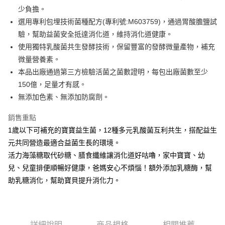
法說明評估內容。
３．安心：先確認商品／服務後，再付款。
全家取貨付款
少負擔。
【繳款方式說明】
1.分期款項不併入電信帳單，「大哥付你分期」於每月結算日後寄送繳費提
每筆NT$65，滿NT$1,300(含以上)免運費
選用專利包埋技術菌種配方(專利號:M603759)，通過胃酸膽鹽試
【「AFTEE先享後付」結帳流程】
醒簡訊。
１．於結帳方式選擇「AFTEE先享後付」後，將跳轉至「AFTEE先享後付」
驗，幫助益菌安全抵達消化道，維持消化道健康。
2.透過簡訊連結打開帳單後，可選擇「超商條碼／台灣大直營門市／銀行轉
7-11取貨付款
結帳頁面，進行簡訊認證並確認金額後，即可完成結帳。
帳／街口支付／iPASS MONEY」等通路繳費。
使用獨特乳酸菌共生發酵技術，保留豐富的發酵微量產物，補充
２．訂單成立數日內，您將收到繳費通知簡訊。
每筆NT$65，滿NT$1,300(含以上)免運費
３．收到繳費通知簡訊後14天內，點擊此簡訊中的連結，可透過四大超商／
微量營養素。
【注意事項】
ATM／網路銀行／等多元方式進行付款，方視為交易完成。
本品出廠通過第三方檢驗活菌之菌數證明，每包出廠菌數至少
宅配
1.本服務係由「台灣大哥大股份有限公司」（以下簡稱本公司）所提供，讓
※ 請注意：結帳手續完成當下不需立刻繳費，但若您需要取消訂單，請聯絡
用戶於交易時，得透過本服務購買商品或服務，並由商店將買賣／分期付款
150億，足量才有感。
每筆NT$85，滿NT$1,300(含以上)免運費
購買商品的店家。未經商家同意取消之訂單仍視為有效，需透過AFTEE先享
買賣價金債權讓與本公司後，依約使用本公司帳單繳交帳款。
後付繳納相關費用。
無添加色素、無添加防腐劑。
2.基於同意付款使用「大哥付你分期」之契約關係目的，商店將以您的個人
※ 交易是否成功請以「AFTEE先享後付 」之結帳頁面顯示為準，若有關於
資料（包含姓名、電話或地址）提供予台灣大哥大進項蒐集、處理及利用，
是否繳費成功／繳費後需取消欲退款等相關疑問，請聯繫「AFTEE先享後付
銷售重點
由本公司與您本人進行分期帳單所需資料之確認、核對及更正。
客戶支援中心」
https://netprotections.freshdesk.com/support/home
3.完整用戶服務條款，請詳閱以下連結：
https://oppay.tw/userRule
1歲以下可補充的寶寶益生菌，12種多元乳酸菌互利共生，搭配益生
【注意事項】
元共同營造最適合益菌生長的環境。
１．透過由恩沛科技股份有限公司提供之「AFTEE先享後付」服務完成之交
活力海藻糖取代砂糖、膳食纖維讓消化道好咕嚕，家中寶寶、幼
易，需依本服務之必要範圍內提供個人資料，並將交易相關給付款項請求債
權轉讓予恩沛科技股份有限公司。
兒、兒童排便順暢好健康，爸媽安心不煩惱！額外添加乳糖酶，幫
２．關於個人資料處理事宜，請瀏覽以下網址：
助乳糖消化，幫助寶貝提升消化力。
https://aftee.tw/terms/#terms3
３．未成年的使用者請事先徵得法定代理人或監護人之同意方可使用
「AFTEE先享後付」，若未經同意申辦者引起之損失，本公司不負相關責
任。
４．使用「AFTEE先享後付」時，將依據個別帳號之用戶狀況，依本公司即
詳細說明
商品規格
相關推薦