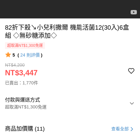
82折下殺↘小兒利撒爾 機能活菌12(30入)6盒
組 ◇無砂糖添加◇
超取滿NT$1,300免運
5
(
24
則評價
)
NT$4,200
NT$3,447
已賣出：1,770件
付款與運送方式
超取滿NT$1,300免運
付款方式
信用卡一次付款
商品加價購 (11)
查看全部
超商取貨付款