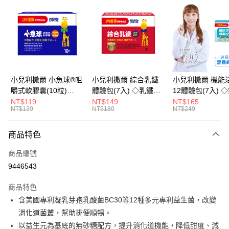
LINE Pay
Apple Pay
街口支付
悠遊付
小兒利撒爾 小魚球®咀
小兒利撒爾 綜合乳鐵
小兒利撒爾 機能
嚼式軟膠囊(10粒)
體驗包(7入) ◇乳鐵蛋
12體驗包(7入) 
Google Pay
◇OMEGA-
白+藻精蛋白+DHA藻
糖添加◇
NT$119
NT$149
NT$165
NT$139
NT$180
NT$249
3(EPA+DHA)+rTG型魚
油+專利大豆卵磷脂 成
全盈+PAY
油+MCT oil◇
長升級配方 牛奶口味
大哥付你分期
◇
商品特色
相關說明
商品編號
【大哥付你分期使用說明】
AFTEE先享後付
1.本服務由台灣大哥大提供，台灣大哥大用戶可立即使用無須另外申請。
9446543
2.付款方式選擇「大哥付你分期」，訂單成立後會自動跳轉到大哥付的交易
相關說明
流程，驗證手機門號後，選擇欲分期的期數、繳款截止日，確認付款後即完
商品特色
【關於「AFTEE先享後付」】
成交易。
ATM付款
AFTEE先享後付是「在收到商品之後才付款」的支付方式。 讓您購物簡單
含美國專利凝乳芽孢乳酸菌BC30等12種多元專利益生菌，改變
3.實際核准額度、可分期數及費用金額請依後續交易確認頁面所載為準。
便利好安心！
4.訂單成立30分鐘內，如未前往確認交易或遇審核未通過，訂單將自動取
消化道菌叢，幫助排便順暢。
１．簡單：不需註冊會員、不需綁卡、不需儲值。
運送方式
消。如遇「轉專審核」未通過狀況，表示未達大哥付你分期系統評分，恕無
２．便利：只要手機號碼，簡訊認證，即可結帳。
以益生元為基底的無砂糖配方，提升消化道機能，降低甜度、減