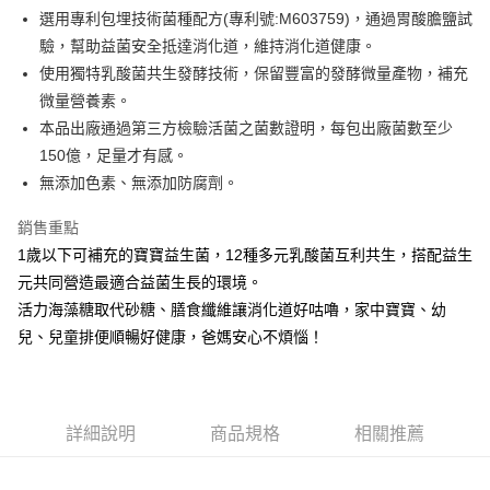
1.分期款項不併入電信帳單，「大哥付你分期」於每月結算日後寄送繳費提
每筆NT$65，滿NT$1,300(含以上)免運費
選用專利包埋技術菌種配方(專利號:M603759)，通過胃酸膽鹽試
【「AFTEE先享後付」結帳流程】
醒簡訊。
１．於結帳方式選擇「AFTEE先享後付」後，將跳轉至「AFTEE先享後付」
驗，幫助益菌安全抵達消化道，維持消化道健康。
2.透過簡訊連結打開帳單後，可選擇「超商條碼／台灣大直營門市／銀行轉
7-11取貨付款
結帳頁面，進行簡訊認證並確認金額後，即可完成結帳。
帳／街口支付／iPASS MONEY」等通路繳費。
使用獨特乳酸菌共生發酵技術，保留豐富的發酵微量產物，補充
２．訂單成立數日內，您將收到繳費通知簡訊。
每筆NT$65，滿NT$1,300(含以上)免運費
３．收到繳費通知簡訊後14天內，點擊此簡訊中的連結，可透過四大超商／
微量營養素。
【注意事項】
ATM／網路銀行／等多元方式進行付款，方視為交易完成。
本品出廠通過第三方檢驗活菌之菌數證明，每包出廠菌數至少
宅配
1.本服務係由「台灣大哥大股份有限公司」（以下簡稱本公司）所提供，讓
※ 請注意：結帳手續完成當下不需立刻繳費，但若您需要取消訂單，請聯絡
用戶於交易時，得透過本服務購買商品或服務，並由商店將買賣／分期付款
150億，足量才有感。
每筆NT$85，滿NT$1,300(含以上)免運費
購買商品的店家。未經商家同意取消之訂單仍視為有效，需透過AFTEE先享
買賣價金債權讓與本公司後，依約使用本公司帳單繳交帳款。
後付繳納相關費用。
無添加色素、無添加防腐劑。
2.基於同意付款使用「大哥付你分期」之契約關係目的，商店將以您的個人
※ 交易是否成功請以「AFTEE先享後付 」之結帳頁面顯示為準，若有關於
資料（包含姓名、電話或地址）提供予台灣大哥大進項蒐集、處理及利用，
是否繳費成功／繳費後需取消欲退款等相關疑問，請聯繫「AFTEE先享後付
銷售重點
由本公司與您本人進行分期帳單所需資料之確認、核對及更正。
客戶支援中心」
https://netprotections.freshdesk.com/support/home
3.完整用戶服務條款，請詳閱以下連結：
https://oppay.tw/userRule
1歲以下可補充的寶寶益生菌，12種多元乳酸菌互利共生，搭配益生
【注意事項】
元共同營造最適合益菌生長的環境。
１．透過由恩沛科技股份有限公司提供之「AFTEE先享後付」服務完成之交
活力海藻糖取代砂糖、膳食纖維讓消化道好咕嚕，家中寶寶、幼
易，需依本服務之必要範圍內提供個人資料，並將交易相關給付款項請求債
權轉讓予恩沛科技股份有限公司。
兒、兒童排便順暢好健康，爸媽安心不煩惱！
２．關於個人資料處理事宜，請瀏覽以下網址：
https://aftee.tw/terms/#terms3
３．未成年的使用者請事先徵得法定代理人或監護人之同意方可使用
「AFTEE先享後付」，若未經同意申辦者引起之損失，本公司不負相關責
詳細說明
商品規格
相關推薦
任。
４．使用「AFTEE先享後付」時，將依據個別帳號之用戶狀況，依本公司即
時審查核予不同之上限額度；若仍有額度不足之情形，本公司將視審查結果