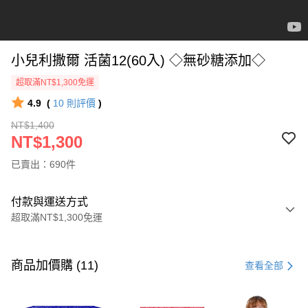
小兒利撒爾 活菌12(60入) ◇無砂糖添加◇
超取滿NT$1,300免運
4.9
(
10
則評價
)
NT$1,400
NT$1,300
已賣出：690件
付款與運送方式
超取滿NT$1,300免運
付款方式
信用卡一次付款
商品加價購 (11)
查看全部
超商取貨付款