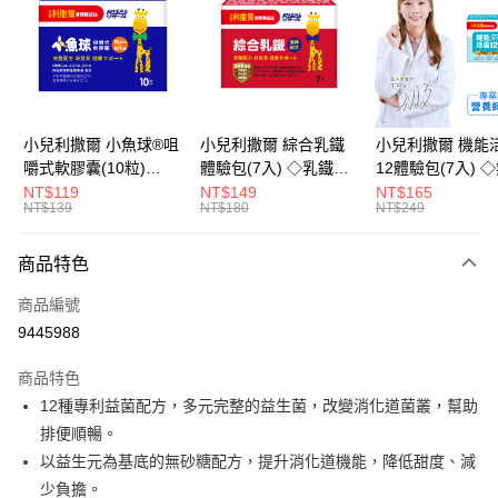
LINE Pay
Apple Pay
街口支付
悠遊付
小兒利撒爾 小魚球®咀
小兒利撒爾 綜合乳鐵
小兒利撒爾 機能
嚼式軟膠囊(10粒)
體驗包(7入) ◇乳鐵蛋
12體驗包(7入) 
Google Pay
◇OMEGA-
白+藻精蛋白+DHA藻
糖添加◇
NT$119
NT$149
NT$165
NT$139
NT$180
NT$249
3(EPA+DHA)+rTG型魚
油+專利大豆卵磷脂 成
全盈+PAY
油+MCT oil◇
長升級配方 牛奶口味
大哥付你分期
◇
商品特色
相關說明
商品編號
【大哥付你分期使用說明】
AFTEE先享後付
1.本服務由台灣大哥大提供，台灣大哥大用戶可立即使用無須另外申請。
9445988
2.付款方式選擇「大哥付你分期」，訂單成立後會自動跳轉到大哥付的交易
相關說明
流程，驗證手機門號後，選擇欲分期的期數、繳款截止日，確認付款後即完
商品特色
【關於「AFTEE先享後付」】
成交易。
ATM付款
AFTEE先享後付是「在收到商品之後才付款」的支付方式。 讓您購物簡單
12種專利益菌配方，多元完整的益生菌，改變消化道菌叢，幫助
3.實際核准額度、可分期數及費用金額請依後續交易確認頁面所載為準。
便利好安心！
4.訂單成立30分鐘內，如未前往確認交易或遇審核未通過，訂單將自動取
排便順暢。
１．簡單：不需註冊會員、不需綁卡、不需儲值。
運送方式
消。如遇「轉專審核」未通過狀況，表示未達大哥付你分期系統評分，恕無
２．便利：只要手機號碼，簡訊認證，即可結帳。
以益生元為基底的無砂糖配方，提升消化道機能，降低甜度、減
法說明評估內容。
３．安心：先確認商品／服務後，再付款。
全家取貨付款
少負擔。
【繳款方式說明】