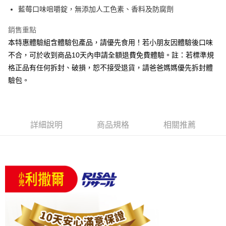
法說明評估內容。
３．安心：先確認商品／服務後，再付款。
全家取貨付款
藍莓口味咀嚼錠，無添加人工色素、香料及防腐劑
【繳款方式說明】
1.分期款項不併入電信帳單，「大哥付你分期」於每月結算日後寄送繳費提
每筆NT$65，滿NT$1,300(含以上)免運費
【「AFTEE先享後付」結帳流程】
醒簡訊。
銷售重點
１．於結帳方式選擇「AFTEE先享後付」後，將跳轉至「AFTEE先享後付」
2.透過簡訊連結打開帳單後，可選擇「超商條碼／台灣大直營門市／銀行轉
7-11取貨付款
結帳頁面，進行簡訊認證並確認金額後，即可完成結帳。
本特惠體驗組含體驗包產品，請優先食用！若小朋友因體驗後口味
帳／街口支付／iPASS MONEY」等通路繳費。
２．訂單成立數日內，您將收到繳費通知簡訊。
每筆NT$65，滿NT$1,300(含以上)免運費
不合，可於收到商品10天內申請全額退費免費體驗。註：若標準規
３．收到繳費通知簡訊後14天內，點擊此簡訊中的連結，可透過四大超商／
【注意事項】
格正品有任何拆封、破損，恕不接受退貨，請爸爸媽媽優先拆封體
ATM／網路銀行／等多元方式進行付款，方視為交易完成。
宅配
1.本服務係由「台灣大哥大股份有限公司」（以下簡稱本公司）所提供，讓
※ 請注意：結帳手續完成當下不需立刻繳費，但若您需要取消訂單，請聯絡
驗包。
用戶於交易時，得透過本服務購買商品或服務，並由商店將買賣／分期付款
每筆NT$85，滿NT$1,300(含以上)免運費
購買商品的店家。未經商家同意取消之訂單仍視為有效，需透過AFTEE先享
買賣價金債權讓與本公司後，依約使用本公司帳單繳交帳款。
後付繳納相關費用。
2.基於同意付款使用「大哥付你分期」之契約關係目的，商店將以您的個人
※ 交易是否成功請以「AFTEE先享後付 」之結帳頁面顯示為準，若有關於
資料（包含姓名、電話或地址）提供予台灣大哥大進項蒐集、處理及利用，
是否繳費成功／繳費後需取消欲退款等相關疑問，請聯繫「AFTEE先享後付
由本公司與您本人進行分期帳單所需資料之確認、核對及更正。
客戶支援中心」
https://netprotections.freshdesk.com/support/home
詳細說明
商品規格
相關推薦
3.完整用戶服務條款，請詳閱以下連結：
https://oppay.tw/userRule
【注意事項】
１．透過由恩沛科技股份有限公司提供之「AFTEE先享後付」服務完成之交
易，需依本服務之必要範圍內提供個人資料，並將交易相關給付款項請求債
權轉讓予恩沛科技股份有限公司。
２．關於個人資料處理事宜，請瀏覽以下網址：
https://aftee.tw/terms/#terms3
３．未成年的使用者請事先徵得法定代理人或監護人之同意方可使用
「AFTEE先享後付」，若未經同意申辦者引起之損失，本公司不負相關責
任。
４．使用「AFTEE先享後付」時，將依據個別帳號之用戶狀況，依本公司即