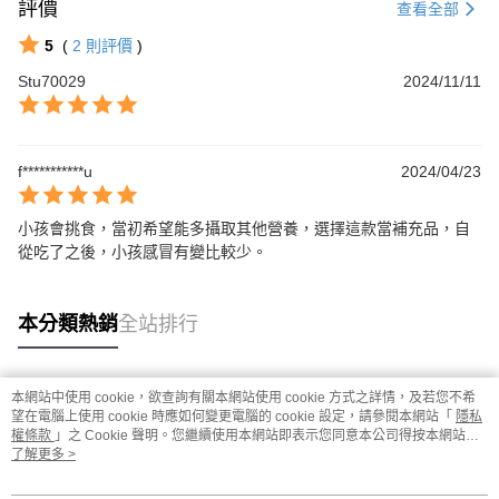
評價
查看全部
5
(
2
則評價
)
Stu70029
2024/11/11
f***********u
2024/04/23
小孩會挑食，當初希望能多攝取其他營養，選擇這款當補充品，自
從吃了之後，小孩感冒有變比較少。
本分類熱銷
全站排行
本網站中使用 cookie，欲查詢有關本網站使用 cookie 方式之詳情，及若您不希
熱門標籤
望在電腦上使用 cookie 時應如何變更電腦的 cookie 設定，請參閱本網站「
隱私
權條款
」之 Cookie 聲明。您繼續使用本網站即表示您同意本公司得按本網站使
用條款之 Cookie 聲明使用 cookie。
了解更多 >