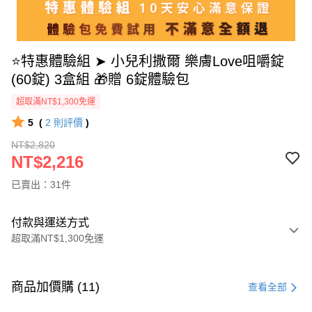
⭐特惠體驗組 ➤ 小兒利撒爾 樂膚Love咀嚼錠
(60錠) 3盒組 🎁贈 6錠體驗包
超取滿NT$1,300免運
5
(
2
則評價
)
NT$2,820
NT$2,216
已賣出：31件
付款與運送方式
超取滿NT$1,300免運
付款方式
信用卡一次付款
商品加價購 (11)
查看全部
超商取貨付款