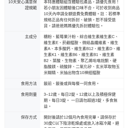
10天安心滿意保
本特惠體驗組含體驗包產品，請優先食用！
證規範
若小朋友因體驗後口味不合，可於收到商品
10天內申請全額退費免費體驗。註：若標準
規格正品有任何拆封、破損，恕不接受退
貨，請爸爸媽媽優先拆封體驗包。
主成分
糖粉、藍莓果汁粉、綜合維生素維生素C、
維生素E、菸鹼醯胺、微結晶纖維素、維生
素A、本多酸鈣、維生素B12、維生素D、維
生素K1、維生素B6、維生素B1、維生素
B2、葉酸、生物素、聚乙烯吡咯烷酮、硬
脂酸鎂、硫酸鋅、二氧化矽、玄米萃取物玉
米糊精、米抽出物含10神經醯胺
食用方法
飯前、飯後或與每餐一同食用。
食用劑量
3–12歲，每日2錠。12歲以上及積極保健
期，每日3錠。 一日請勿超過3錠，多食無
益。
保存方式
開封後請於12個月內食用完畢。請保存於
30度C以下陰涼乾燥處或放入冰箱冷藏，避