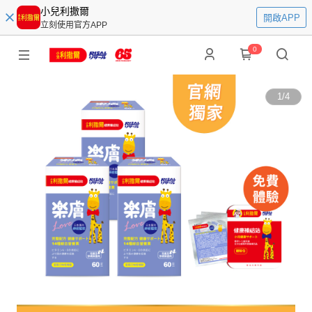
小兒利撒爾
開啟APP
立刻使用官方APP
0
1
/
4