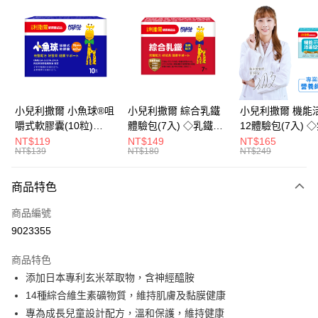
LINE Pay
Apple Pay
街口支付
悠遊付
小兒利撒爾 小魚球®咀
小兒利撒爾 綜合乳鐵
小兒利撒爾 機能
嚼式軟膠囊(10粒)
體驗包(7入) ◇乳鐵蛋
12體驗包(7入) 
Google Pay
◇OMEGA-
白+藻精蛋白+DHA藻
糖添加◇
NT$119
NT$149
NT$165
NT$139
NT$180
NT$249
3(EPA+DHA)+rTG型魚
油+專利大豆卵磷脂 成
全盈+PAY
油+MCT oil◇
長升級配方 牛奶口味
大哥付你分期
◇
商品特色
相關說明
商品編號
【大哥付你分期使用說明】
AFTEE先享後付
1.本服務由台灣大哥大提供，台灣大哥大用戶可立即使用無須另外申請。
9023355
2.付款方式選擇「大哥付你分期」，訂單成立後會自動跳轉到大哥付的交易
相關說明
流程，驗證手機門號後，選擇欲分期的期數、繳款截止日，確認付款後即完
商品特色
【關於「AFTEE先享後付」】
成交易。
ATM付款
AFTEE先享後付是「在收到商品之後才付款」的支付方式。 讓您購物簡單
添加日本專利玄米萃取物，含神經醯胺
3.實際核准額度、可分期數及費用金額請依後續交易確認頁面所載為準。
便利好安心！
4.訂單成立30分鐘內，如未前往確認交易或遇審核未通過，訂單將自動取
14種綜合維生素礦物質，維持肌膚及黏膜健康
１．簡單：不需註冊會員、不需綁卡、不需儲值。
運送方式
消。如遇「轉專審核」未通過狀況，表示未達大哥付你分期系統評分，恕無
２．便利：只要手機號碼，簡訊認證，即可結帳。
專為成長兒童設計配方，溫和保護，維持健康