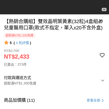
【熱銷合購組】雙效晶明葉黃素(32粒)4盒組🎁
兒童醫用口罩(款式不指定，單入x20不含外盒)
超取滿NT$1,300免運
5
(
4
則評價
)
NT$2,700
NT$2,433
已賣出：373件
付款與運送方式
超取滿NT$1,300免運
付款方式
信用卡一次付款
商品加價購 (11)
查看全部
超商取貨付款