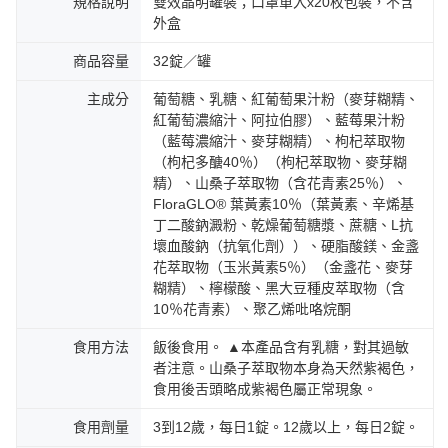
規格說明
雙效晶明罐裝；口罩單入x20枚包裝，不含
外盒
商品容量
32錠／罐
主成分
葡萄糖、乳糖、紅葡萄果汁粉（麥芽糊精、
紅葡萄濃縮汁、阿拉伯膠）、藍莓果汁粉
（藍莓濃縮汁、麥芽糊精）、枸杞萃取物
（枸杞多醣40％）（枸杞萃取物、麥芽糊
精）、山桑子萃取物（含花青素25％）、
FloraGLO® 葉黃素10％（葉黃素、辛烯基
丁二酸鈉澱粉、乾燥葡萄糖漿、蔗糖、L抗
壞血酸鈉（抗氧化劑））、硬脂酸鎂、金盞
花萃取物（玉米黃素5％）（金盞花、麥芽
糊精）、檸檬酸、黑大豆種皮萃取物（含
10％花青素）、聚乙烯吡咯烷酮
食用方法
飯後食用。 ▲本產品含有乳糖，對其過敏
者注意。山桑子萃取物本身為天然紫褐色，
食用後舌頭略成紫褐色屬正常現象。
食用劑量
3到12歲，每日1錠。12歲以上，每日2錠。