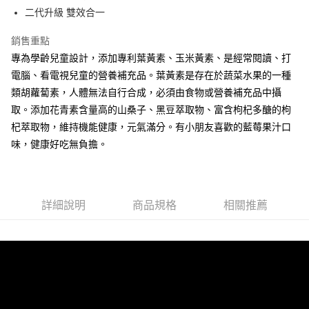
法說明評估內容。
３．安心：先確認商品／服務後，再付款。
全家取貨付款
二代升級 雙效合一
【繳款方式說明】
1.分期款項不併入電信帳單，「大哥付你分期」於每月結算日後寄送繳費提
每筆NT$65，滿NT$1,300(含以上)免運費
【「AFTEE先享後付」結帳流程】
醒簡訊。
銷售重點
１．於結帳方式選擇「AFTEE先享後付」後，將跳轉至「AFTEE先享後付」
2.透過簡訊連結打開帳單後，可選擇「超商條碼／台灣大直營門市／銀行轉
7-11取貨付款
結帳頁面，進行簡訊認證並確認金額後，即可完成結帳。
專為學齡兒童設計，添加專利葉黃素、玉米黃素、是經常閱讀、打
帳／街口支付／iPASS MONEY」等通路繳費。
２．訂單成立數日內，您將收到繳費通知簡訊。
每筆NT$65，滿NT$1,300(含以上)免運費
電腦、看電視兒童的營養補充品。葉黃素是存在於蔬菜水果的一種
３．收到繳費通知簡訊後14天內，點擊此簡訊中的連結，可透過四大超商／
【注意事項】
類胡蘿蔔素，人體無法自行合成，必須由食物或營養補充品中攝
ATM／網路銀行／等多元方式進行付款，方視為交易完成。
宅配
1.本服務係由「台灣大哥大股份有限公司」（以下簡稱本公司）所提供，讓
※ 請注意：結帳手續完成當下不需立刻繳費，但若您需要取消訂單，請聯絡
取。添加花青素含量高的山桑子、黑豆萃取物、富含枸杞多醣的枸
用戶於交易時，得透過本服務購買商品或服務，並由商店將買賣／分期付款
每筆NT$85，滿NT$1,300(含以上)免運費
購買商品的店家。未經商家同意取消之訂單仍視為有效，需透過AFTEE先享
買賣價金債權讓與本公司後，依約使用本公司帳單繳交帳款。
杞萃取物，維持機能健康，元氣滿分。有小朋友喜歡的藍莓果汁口
後付繳納相關費用。
2.基於同意付款使用「大哥付你分期」之契約關係目的，商店將以您的個人
※ 交易是否成功請以「AFTEE先享後付 」之結帳頁面顯示為準，若有關於
味，健康好吃無負擔。
資料（包含姓名、電話或地址）提供予台灣大哥大進項蒐集、處理及利用，
是否繳費成功／繳費後需取消欲退款等相關疑問，請聯繫「AFTEE先享後付
由本公司與您本人進行分期帳單所需資料之確認、核對及更正。
客戶支援中心」
https://netprotections.freshdesk.com/support/home
3.完整用戶服務條款，請詳閱以下連結：
https://oppay.tw/userRule
【注意事項】
詳細說明
商品規格
相關推薦
１．透過由恩沛科技股份有限公司提供之「AFTEE先享後付」服務完成之交
易，需依本服務之必要範圍內提供個人資料，並將交易相關給付款項請求債
權轉讓予恩沛科技股份有限公司。
２．關於個人資料處理事宜，請瀏覽以下網址：
https://aftee.tw/terms/#terms3
３．未成年的使用者請事先徵得法定代理人或監護人之同意方可使用
「AFTEE先享後付」，若未經同意申辦者引起之損失，本公司不負相關責
任。
４．使用「AFTEE先享後付」時，將依據個別帳號之用戶狀況，依本公司即