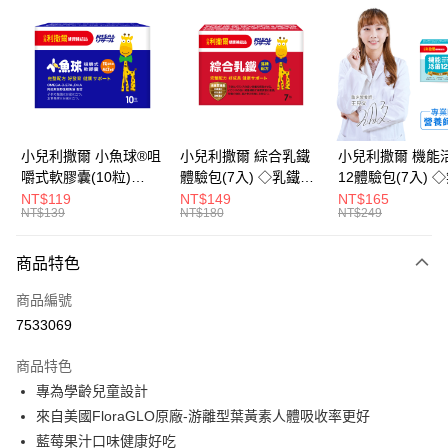
LINE Pay
Apple Pay
街口支付
悠遊付
小兒利撒爾 小魚球®咀
小兒利撒爾 綜合乳鐵
小兒利撒爾 機能
嚼式軟膠囊(10粒)
體驗包(7入) ◇乳鐵蛋
12體驗包(7入) 
Google Pay
◇OMEGA-
白+藻精蛋白+DHA藻
糖添加◇
NT$119
NT$149
NT$165
NT$139
NT$180
NT$249
3(EPA+DHA)+rTG型魚
油+專利大豆卵磷脂 成
全盈+PAY
油+MCT oil◇
長升級配方 牛奶口味
大哥付你分期
◇
商品特色
相關說明
商品編號
【大哥付你分期使用說明】
AFTEE先享後付
1.本服務由台灣大哥大提供，台灣大哥大用戶可立即使用無須另外申請。
7533069
2.付款方式選擇「大哥付你分期」，訂單成立後會自動跳轉到大哥付的交易
相關說明
流程，驗證手機門號後，選擇欲分期的期數、繳款截止日，確認付款後即完
商品特色
【關於「AFTEE先享後付」】
成交易。
ATM付款
AFTEE先享後付是「在收到商品之後才付款」的支付方式。 讓您購物簡單
專為學齡兒童設計
3.實際核准額度、可分期數及費用金額請依後續交易確認頁面所載為準。
便利好安心！
4.訂單成立30分鐘內，如未前往確認交易或遇審核未通過，訂單將自動取
來自美國FloraGLO原廠-游離型葉黃素人體吸收率更好
１．簡單：不需註冊會員、不需綁卡、不需儲值。
運送方式
消。如遇「轉專審核」未通過狀況，表示未達大哥付你分期系統評分，恕無
２．便利：只要手機號碼，簡訊認證，即可結帳。
藍莓果汁口味健康好吃