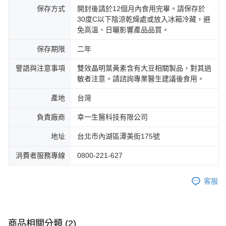
保存方式
開封後請於12個月內食用完畢。請保存於
30度C以下陰涼乾燥處或放入冰箱冷藏，避
免高溫、日曬影響產品品質。
保存期限
二年
警語與注意事項
雙效晶明葉黃素含有大豆相關製品，對其過
敏者注意。請諮詢專業醫生建議後食用。
產地
台灣
負責廠商
幸一生醫科技有限公司
地址
台北市內湖區潭美街175號
消費者服務專線
0800-221-627
客服
商品相關分類 (2)