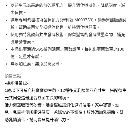
法說明評估內容。
３．安心：先確認商品／服務後，再付款。
全家取貨付款
以益生元為基底的無砂糖配方，提升消化道機能，降低甜度、減
【繳款方式說明】
1.分期款項不併入電信帳單，「大哥付你分期」於每月結算日後寄送繳費提
每筆NT$65，滿NT$1,300(含以上)免運費
少負擔。
【「AFTEE先享後付」結帳流程】
醒簡訊。
１．於結帳方式選擇「AFTEE先享後付」後，將跳轉至「AFTEE先享後付」
選用專利包埋技術菌種配方(專利號:M603759)，通過胃酸膽鹼試
2.透過簡訊連結打開帳單後，可選擇「超商條碼／台灣大直營門市／銀行轉
7-11取貨付款
結帳頁面，進行簡訊認證並確認金額後，即可完成結帳。
帳／街口支付／iPASS MONEY」等通路繳費。
驗，幫助益菌安全抵達消化道，維持消化道健康。
２．訂單成立數日內，您將收到繳費通知簡訊。
每筆NT$65，滿NT$1,300(含以上)免運費
３．收到繳費通知簡訊後14天內，點擊此簡訊中的連結，可透過四大超商／
使用獨特乳酸菌共生發酵技術，保留豐富的發酵微量產物，補充
【注意事項】
ATM／網路銀行／等多元方式進行付款，方視為交易完成。
微量營養素。
宅配
1.本服務係由「台灣大哥大股份有限公司」（以下簡稱本公司）所提供，讓
※ 請注意：結帳手續完成當下不需立刻繳費，但若您需要取消訂單，請聯絡
用戶於交易時，得透過本服務購買商品或服務，並由商店將買賣／分期付款
本品出廠通過SGS檢測活菌之菌數證明，每包出廠菌數至少100
每筆NT$85，滿NT$1,300(含以上)免運費
購買商品的店家。未經商家同意取消之訂單仍視為有效，需透過AFTEE先享
買賣價金債權讓與本公司後，依約使用本公司帳單繳交帳款。
後付繳納相關費用。
億，足量才有感。
2.基於同意付款使用「大哥付你分期」之契約關係目的，商店將以您的個人
※ 交易是否成功請以「AFTEE先享後付 」之結帳頁面顯示為準，若有關於
資料（包含姓名、電話或地址）提供予台灣大哥大進項蒐集、處理及利用，
無添加色素、無添加防腐劑。
是否繳費成功／繳費後需取消欲退款等相關疑問，請聯繫「AFTEE先享後付
由本公司與您本人進行分期帳單所需資料之確認、核對及更正。
客戶支援中心」
https://netprotections.freshdesk.com/support/home
3.完整用戶服務條款，請詳閱以下連結：
https://oppay.tw/userRule
銷售重點
【注意事項】
-機能活菌12-
１．透過由恩沛科技股份有限公司提供之「AFTEE先享後付」服務完成之交
1歲以下可補充的寶寶益生菌，12種多元乳酸菌互利共生，搭配益生
易，需依本服務之必要範圍內提供個人資料，並將交易相關給付款項請求債
權轉讓予恩沛科技股份有限公司。
元共同營造最適合益菌生長的環境。
２．關於個人資料處理事宜，請瀏覽以下網址：
活力海藻糖取代砂糖、膳食纖維讓消化道好咕嚕，家中寶寶、幼
https://aftee.tw/terms/#terms3
兒、兒童排便順暢好健康，爸媽安心不煩惱！額外添加乳糖酶，幫
３．未成年的使用者請事先徵得法定代理人或監護人之同意方可使用
「AFTEE先享後付」，若未經同意申辦者引起之損失，本公司不負相關責
助乳糖消化，幫助寶貝提升消化力。
任。
４．使用「AFTEE先享後付」時，將依據個別帳號之用戶狀況，依本公司即