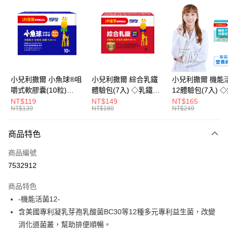
LINE Pay
Apple Pay
街口支付
悠遊付
小兒利撒爾 小魚球®咀
小兒利撒爾 綜合乳鐵
小兒利撒爾 機能
嚼式軟膠囊(10粒)
體驗包(7入) ◇乳鐵蛋
12體驗包(7入) 
Google Pay
◇OMEGA-
白+藻精蛋白+DHA藻
糖添加◇
NT$119
NT$149
NT$165
NT$139
NT$180
NT$249
3(EPA+DHA)+rTG型魚
油+專利大豆卵磷脂 成
全盈+PAY
油+MCT oil◇
長升級配方 牛奶口味
大哥付你分期
◇
商品特色
相關說明
商品編號
【大哥付你分期使用說明】
AFTEE先享後付
1.本服務由台灣大哥大提供，台灣大哥大用戶可立即使用無須另外申請。
7532912
2.付款方式選擇「大哥付你分期」，訂單成立後會自動跳轉到大哥付的交易
相關說明
流程，驗證手機門號後，選擇欲分期的期數、繳款截止日，確認付款後即完
商品特色
【關於「AFTEE先享後付」】
成交易。
ATM付款
AFTEE先享後付是「在收到商品之後才付款」的支付方式。 讓您購物簡單
-機能活菌12-
3.實際核准額度、可分期數及費用金額請依後續交易確認頁面所載為準。
便利好安心！
4.訂單成立30分鐘內，如未前往確認交易或遇審核未通過，訂單將自動取
含美國專利凝乳芽孢乳酸菌BC30等12種多元專利益生菌，改變
１．簡單：不需註冊會員、不需綁卡、不需儲值。
運送方式
消。如遇「轉專審核」未通過狀況，表示未達大哥付你分期系統評分，恕無
２．便利：只要手機號碼，簡訊認證，即可結帳。
消化道菌叢，幫助排便順暢。