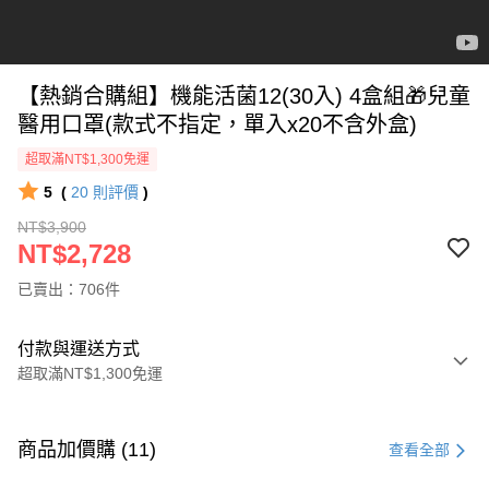
【熱銷合購組】機能活菌12(30入) 4盒組🎁兒童
醫用口罩(款式不指定，單入x20不含外盒)
超取滿NT$1,300免運
5
(
20
則評價
)
NT$3,900
NT$2,728
已賣出：706件
付款與運送方式
超取滿NT$1,300免運
付款方式
信用卡一次付款
商品加價購 (11)
查看全部
超商取貨付款