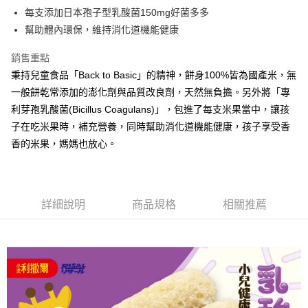
法說明評估內容。
３．安心：先確認商品／服務後，再付款。
全家取貨付款
每支添加日本孢子型乳酸菌150mg好菌多多
【繳款方式說明】
1.分期款項不併入電信帳單，「大哥付你分期」於每月結算日後寄送繳費提
每筆NT$65，滿NT$1,300(含以上)免運費
幫助體內環保，維持消化道機能健康
【「AFTEE先享後付」結帳流程】
醒簡訊。
１．於結帳方式選擇「AFTEE先享後付」後，將跳轉至「AFTEE先享後付」
2.透過簡訊連結打開帳單後，可選擇「超商條碼／台灣大直營門市／銀行轉
7-11取貨付款
結帳頁面，進行簡訊認證並確認金額後，即可完成結帳。
銷售重點
帳／街口支付／iPASS MONEY」等通路繳費。
２．訂單成立數日內，您將收到繳費通知簡訊。
每筆NT$65，滿NT$1,300(含以上)免運費
秉持兒童食品「Back to Basic」的精神，餅身100%皆為國產米，無
３．收到繳費通知簡訊後14天內，點擊此簡訊中的連結，可透過四大超商／
【注意事項】
一般餅乾常添加的澎化劑與品質改良劑，天然無負擔。另外將「專
ATM／網路銀行／等多元方式進行付款，方視為交易完成。
宅配
1.本服務係由「台灣大哥大股份有限公司」（以下簡稱本公司）所提供，讓
※ 請注意：結帳手續完成當下不需立刻繳費，但若您需要取消訂單，請聯絡
利芽孢乳酸菌(Bicillus Coagulans)」，包進了每支米果當中，讓孩
用戶於交易時，得透過本服務購買商品或服務，並由商店將買賣／分期付款
每筆NT$85，滿NT$1,300(含以上)免運費
購買商品的店家。未經商家同意取消之訂單仍視為有效，需透過AFTEE先享
買賣價金債權讓與本公司後，依約使用本公司帳單繳交帳款。
子在吃米果時，補充營養，同時幫助消化道機能健康，孩子享受香
後付繳納相關費用。
2.基於同意付款使用「大哥付你分期」之契約關係目的，商店將以您的個人
※ 交易是否成功請以「AFTEE先享後付 」之結帳頁面顯示為準，若有關於
香的米果，媽媽也放心。
資料（包含姓名、電話或地址）提供予台灣大哥大進項蒐集、處理及利用，
是否繳費成功／繳費後需取消欲退款等相關疑問，請聯繫「AFTEE先享後付
由本公司與您本人進行分期帳單所需資料之確認、核對及更正。
客戶支援中心」
https://netprotections.freshdesk.com/support/home
3.完整用戶服務條款，請詳閱以下連結：
https://oppay.tw/userRule
【注意事項】
詳細說明
商品規格
相關推薦
１．透過由恩沛科技股份有限公司提供之「AFTEE先享後付」服務完成之交
易，需依本服務之必要範圍內提供個人資料，並將交易相關給付款項請求債
權轉讓予恩沛科技股份有限公司。
２．關於個人資料處理事宜，請瀏覽以下網址：
https://aftee.tw/terms/#terms3
３．未成年的使用者請事先徵得法定代理人或監護人之同意方可使用
「AFTEE先享後付」，若未經同意申辦者引起之損失，本公司不負相關責
任。
４．使用「AFTEE先享後付」時，將依據個別帳號之用戶狀況，依本公司即