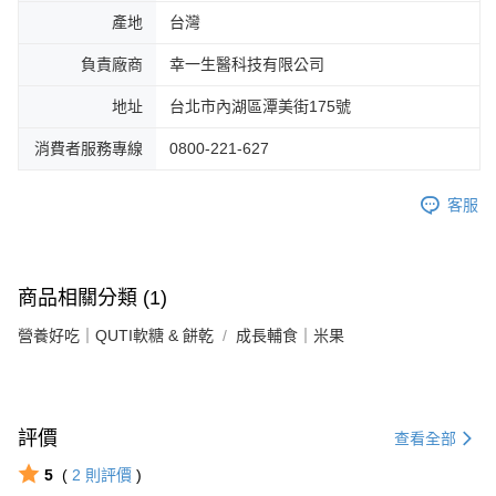
產地
台灣
負責廠商
幸一生醫科技有限公司
地址
台北市內湖區潭美街175號
消費者服務專線
0800-221-627
客服
商品相關分類 (1)
營養好吃｜QUTI軟糖 & 餅乾
成長輔食｜米果
評價
查看全部
5
(
2
則評價
)