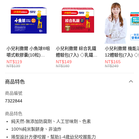
LINE Pay
Apple Pay
街口支付
悠遊付
小兒利撒爾 小魚球®咀
小兒利撒爾 綜合乳鐵
小兒利撒爾 機能
嚼式軟膠囊(10粒)
體驗包(7入) ◇乳鐵蛋
12體驗包(7入) 
Google Pay
◇OMEGA-
白+藻精蛋白+DHA藻
糖添加◇
NT$119
NT$149
NT$165
NT$139
NT$180
NT$249
3(EPA+DHA)+rTG型魚
油+專利大豆卵磷脂 成
全盈+PAY
油+MCT oil◇
長升級配方 牛奶口味
大哥付你分期
◇
商品特色
相關說明
商品編號
【大哥付你分期使用說明】
AFTEE先享後付
1.本服務由台灣大哥大提供，台灣大哥大用戶可立即使用無須另外申請。
7322844
2.付款方式選擇「大哥付你分期」，訂單成立後會自動跳轉到大哥付的交易
相關說明
流程，驗證手機門號後，選擇欲分期的期數、繳款截止日，確認付款後即完
商品特色
【關於「AFTEE先享後付」】
成交易。
ATM付款
AFTEE先享後付是「在收到商品之後才付款」的支付方式。 讓您購物簡單
純天然-無添加防腐劑、人工甘味劑、色素
3.實際核准額度、可分期數及費用金額請依後續交易確認頁面所載為準。
便利好安心！
4.訂單成立30分鐘內，如未前往確認交易或遇審核未通過，訂單將自動取
100%純米製餅身、非油炸
１．簡單：不需註冊會員、不需綁卡、不需儲值。
運送方式
消。如遇「轉專審核」未通過狀況，表示未達大哥付你分期系統評分，恕無
２．便利：只要手機號碼，簡訊認證，即可結帳。
捲型設計方便咬握，幫助1-4歲幼兒咬握能力