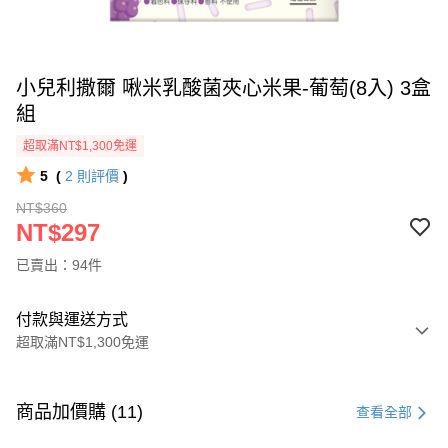
小兒利撒爾 啾米乳酸菌夾心米果-葡萄(8入) 3盒
組
超取滿NT$1,300免運
5
(
2
則評價
)
NT$360
NT$297
已賣出：94件
付款與運送方式
超取滿NT$1,300免運
付款方式
信用卡一次付款
商品加價購 (11)
查看全部
超商取貨付款