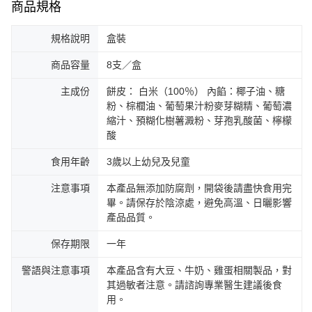
商品規格
規格說明
盒裝
商品容量
8支／盒
主成份
餅皮： 白米（100％） 內餡：椰子油、糖
粉、棕櫚油、葡萄果汁粉麥芽糊精、葡萄濃
縮汁、預糊化樹薯澱粉、芽孢乳酸菌、檸檬
酸
食用年齡
3歲以上幼兒及兒童
注意事項
本產品無添加防腐劑，開袋後請盡快食用完
畢。請保存於陰涼處，避免高溫、日曬影響
產品品質。
保存期限
一年
警語與注意事項
本產品含有大豆、牛奶、雞蛋相關製品，對
其過敏者注意。請諮詢專業醫生建議後食
用。