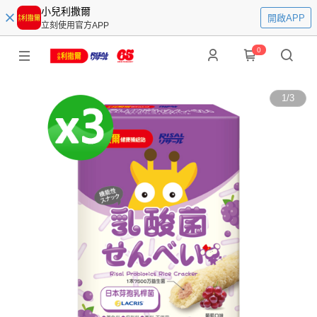
小兒利撒爾
開啟APP
立刻使用官方APP
0
1
/
3