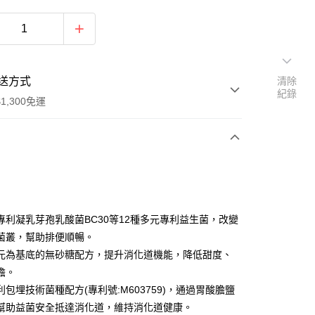
送方式
清除
紀錄
1,300免運
次付款
付款
專利凝乳芽孢乳酸菌BC30等12種多元專利益生菌，改變
菌叢，幫助排便順暢。
元為基底的無砂糖配方，提升消化道機能，降低甜度、
擔。
利包埋技術菌種配方(專利號:M603759)，通過胃酸膽鹽
幫助益菌安全抵達消化道，維持消化道健康。