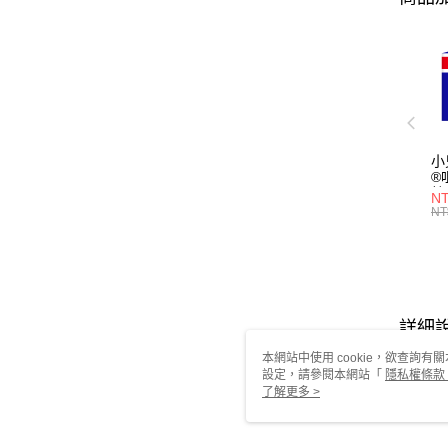
小
®
粒
NT
3(
NT
型
詳細
本網站中使用 cookie，欲查詢有關
設定，請參閱本網站「
隱私權條款
使用 cookie。
了解更多 >