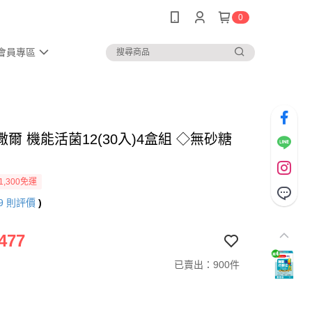
0
會員專區
爾 機能活菌12(30入)4盒組 ◇無砂糖
1,300免運
9
則評價
)
477
已賣出：900件