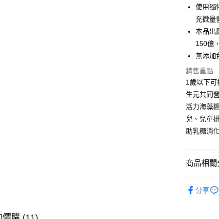
Google Pa
使用獨
充微量
全盈+PAY
本品出
大哥付你
150
相關說明
無添加
【大哥付
AFTEE先
1.本服務
銷售重點
2.付款方
相關說明
1歲以下可
流程，驗
【關於「A
生元共同
ATM付款
完成交易
AFTEE
3.實際核
活力海藻
便利好安
4.訂單成
１．簡單
兒、兒童
消。如遇
２．便利
運送方式
助乳糖消
無法說明
３．安心
【繳款方
全家取貨
1.分期款
【「AFT
醒簡訊。
每筆NT$6
１．於結帳
商品相關分
2.透過簡
付」結帳
帳／街口支
7-11取貨
２．訂單
益生菌｜活
３．收到繳
每筆NT$6
分享
【注意事
／ATM／
👶年齡分
1.本服務
※ 請注意
宅配
用戶於交
絡購買商品
👶年齡分
價購 (11)
款買賣價