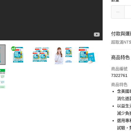
付款與運
超取滿NT$
付款方式
商品特色
信用卡一
商品編號
7322761
超商取貨
商品特色
LINE Pay
含美國
消化道
Apple Pay
以益生
街口支付
減少負
選用專
悠遊付
試驗，