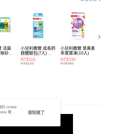
繳納相關費用。
5，滿NT$1,300(含以上)免運費
意付款使用「大哥付你分期」之契約關係目的，商店將以您的個人
否成功請以「AFTEE先享後付 」之結帳頁面顯示為準，若有關於
類 | 分齡適量補充商品
4歲以上
含姓名、電話或地址）提供予台灣大哥大進項蒐集、處理及利
功／繳費後需取消欲退款等相關疑問，請聯繫「AFTEE先享後
公司與您本人進行分期帳單所需資料之確認、核對及更正。
免運｜明星商品推薦
援中心」
https://netprotections.freshdesk.com/support/home
戶服務條款，請詳閱以下連結：
https://oppay.tw/userRule
項】
恩沛科技股份有限公司提供之「AFTEE先享後付」服務完成之
依本服務之必要範圍內提供個人資料，並將交易相關給付款項請
讓予恩沛科技股份有限公司。
 活菌
小兒利撒爾 成長鈣
小兒利撒爾 葉黃素
小兒利撒爾 食欲
個人資料處理事宜，請瀏覽以下網址：
 ◇無砂糖
鎂體驗包(7入) ◇
乖寶寶凍(10入)
上 蔬果消化酵素
ee.tw/terms/#terms3
補鈣+補鎂+護齒配
(蔬果萃取粉10入)
NT$115
NT$330
NT$259
年的使用者請事先徵得法定代理人或監護人之同意方可使用
方◇
NT$129
NT$380
NT$269
E先享後付」，若未經同意申辦者引起之損失，本公司不負相關責
AFTEE先享後付」時，將依據個別帳號之用戶狀況，依本公司
核予不同之上限額度；若仍有額度不足之情形，本公司將視審查
用戶進行身份認證。
一人註冊多個帳號或使用他人資訊註冊。若發現惡意使用之情
科技股份有限公司將有權停止該用戶之使用額度並採取法律行
 cookie
kie 聲明
我知道了