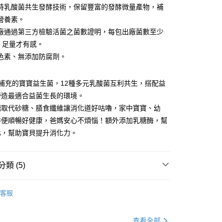
y
特乳酸菌共生發酵技術，保留豐富的發酵微量產物，補
營養素。
廠通過第三方檢驗活菌之菌數證明，每包出廠菌數至少
分期
億，足量才有感。
色素、無添加防腐劑。
你分期使用說明】
享後付
由台灣大哥大提供，台灣大哥大用戶可立即使用無須另外申請。
式選擇「大哥付你分期」，訂單成立後會自動跳轉到大哥付的交易
補充的寶寶益生菌，12種多元乳酸菌互利共生，搭配益
證手機門號後，選擇欲分期的期數、繳款截止日，確認付款後即
FTEE先享後付」】
營造最適合益菌生長的環境。
。
先享後付是「在收到商品之後才付款」的支付方式。 讓您購物簡單
准額度、可分期數及費用金額請依後續交易確認頁面所載為準。
糖取代砂糖、膳食纖維讓消化道好咕嚕，家中寶寶、幼
心！
立30分鐘內，如未前往確認交易或遇審核未通過，訂單將自動取
：不需註冊會員、不需綁卡、不需儲值。
排便順暢好健康，爸媽安心不煩惱！額外添加乳糖酶，幫
「轉專審核」未通過狀況，表示未達大哥付你分期系統評分，恕
：只要手機號碼，簡訊認證，即可結帳。
化，幫助寶貝提升消化力。
評估內容。
：先確認商品／服務後，再付款。
式說明】
付款
項不併入電信帳單，「大哥付你分期」於每月結算日後寄送繳費提
EE先享後付」結帳流程】
5，滿NT$1,300(含以上)免運費
方式選擇「AFTEE先享後付」後，將跳轉至「AFTEE先享後
類 (5)
訊連結打開帳單後，可選擇「超商條碼／台灣大直營門市／銀行轉
頁面，進行簡訊認證並確認金額後，即可完成結帳。
付／iPASS MONEY」等通路繳費。
付款
成立數日內，您將收到繳費通知簡訊。
菌 & 益敏舒
順暢 ｜活菌12、機能活菌12
費通知簡訊後14天內，點擊此簡訊中的連結，可透過四大超商
5，滿NT$1,300(含以上)免運費
客服
項】
網路銀行／等多元方式進行付款，方視為交易完成。
類 | 分齡適量補充商品
1歲以下
係由「台灣大哥大股份有限公司」（以下簡稱本公司）所提供，讓
：結帳手續完成當下不需立刻繳費，但若您需要取消訂單，請聯
易時，得透過本服務購買商品或服務，並由商店將買賣／分期付
的店家。未經商家同意取消之訂單仍視為有效，需透過AFTEE
類 | 分齡適量補充商品
1歲以上~未滿4歲
查看全部
金債權讓與本公司後，依約使用本公司帳單繳交帳款。