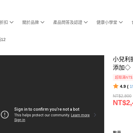
折扣
關於品牌
產品問答及認證
健康小學堂
12
小兒利撒
添加◇
超取滿NT$
4.9 (
1
NT$2,800
NT$2,
數量