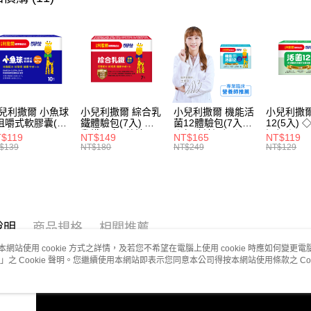
先享後付
每筆NT$8
2.基於同
※ 交易是
👶年齡分
資料（包
是否繳費成
用，由本
🏆新會員
付客戶支
3.完整用
【注意事
１．透過由
交易，需
求債權轉
兒利撒爾 小魚球
小兒利撒爾 綜合乳
小兒利撒爾 機能活
小兒利撒爾
２．關於
咀嚼式軟膠囊(10
鐵體驗包(7入) ◇
菌12體驗包(7入)
12(5入)
https://aft
) ◇OMEGA-
乳鐵蛋白+藻精蛋
◇無砂糖添加◇
添加◇
$119
NT$149
NT$165
NT$119
３．未成
EPA+DHA)+rTG
白+DHA藻油+專利
$139
NT$180
NT$249
NT$129
「AFTE
魚油+MCT oil◇
大豆卵磷脂 成長升
任。
級配方 牛奶口味◇
４．使用「
即時審查
結果請求
５．嚴禁
說明
商品規格
相關推薦
形，恩沛
動。
本網站使用 cookie 方式之詳情，及若您不希望在電腦上使用 cookie 時應如何變更電腦的
」之 Cookie 聲明。您繼續使用本網站即表示您同意本公司得按本網站使用條款之 Coo