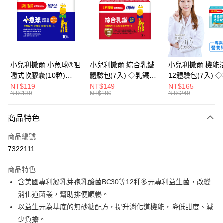
LINE Pay
Apple Pay
街口支付
悠遊付
小兒利撒爾 小魚球®咀
小兒利撒爾 綜合乳鐵
小兒利撒爾 機能
嚼式軟膠囊(10粒)
體驗包(7入) ◇乳鐵蛋
12體驗包(7入) 
Google Pay
◇OMEGA-
白+藻精蛋白+DHA藻
糖添加◇
NT$119
NT$149
NT$165
NT$139
NT$180
NT$249
3(EPA+DHA)+rTG型魚
油+專利大豆卵磷脂 成
全盈+PAY
油+MCT oil◇
長升級配方 牛奶口味
大哥付你分期
◇
商品特色
相關說明
商品編號
【大哥付你分期使用說明】
AFTEE先享後付
1.本服務由台灣大哥大提供，台灣大哥大用戶可立即使用無須另外申請。
7322111
2.付款方式選擇「大哥付你分期」，訂單成立後會自動跳轉到大哥付的交易
相關說明
流程，驗證手機門號後，選擇欲分期的期數、繳款截止日，確認付款後即完
商品特色
【關於「AFTEE先享後付」】
成交易。
ATM付款
AFTEE先享後付是「在收到商品之後才付款」的支付方式。 讓您購物簡單
含美國專利凝乳芽孢乳酸菌BC30等12種多元專利益生菌，改變
3.實際核准額度、可分期數及費用金額請依後續交易確認頁面所載為準。
便利好安心！
4.訂單成立30分鐘內，如未前往確認交易或遇審核未通過，訂單將自動取
消化道菌叢，幫助排便順暢。
１．簡單：不需註冊會員、不需綁卡、不需儲值。
運送方式
消。如遇「轉專審核」未通過狀況，表示未達大哥付你分期系統評分，恕無
２．便利：只要手機號碼，簡訊認證，即可結帳。
以益生元為基底的無砂糖配方，提升消化道機能，降低甜度、減
法說明評估內容。
３．安心：先確認商品／服務後，再付款。
全家取貨付款
少負擔。
【繳款方式說明】