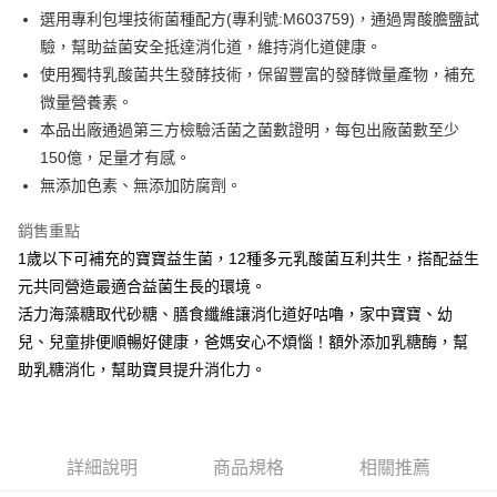
1.分期款項不併入電信帳單，「大哥付你分期」於每月結算日後寄送繳費提
每筆NT$65，滿NT$1,300(含以上)免運費
選用專利包埋技術菌種配方(專利號:M603759)，通過胃酸膽鹽試
【「AFTEE先享後付」結帳流程】
醒簡訊。
１．於結帳方式選擇「AFTEE先享後付」後，將跳轉至「AFTEE先享後付」
驗，幫助益菌安全抵達消化道，維持消化道健康。
2.透過簡訊連結打開帳單後，可選擇「超商條碼／台灣大直營門市／銀行轉
7-11取貨付款
結帳頁面，進行簡訊認證並確認金額後，即可完成結帳。
帳／街口支付／iPASS MONEY」等通路繳費。
使用獨特乳酸菌共生發酵技術，保留豐富的發酵微量產物，補充
２．訂單成立數日內，您將收到繳費通知簡訊。
每筆NT$65，滿NT$1,300(含以上)免運費
３．收到繳費通知簡訊後14天內，點擊此簡訊中的連結，可透過四大超商／
微量營養素。
【注意事項】
ATM／網路銀行／等多元方式進行付款，方視為交易完成。
本品出廠通過第三方檢驗活菌之菌數證明，每包出廠菌數至少
宅配
1.本服務係由「台灣大哥大股份有限公司」（以下簡稱本公司）所提供，讓
※ 請注意：結帳手續完成當下不需立刻繳費，但若您需要取消訂單，請聯絡
用戶於交易時，得透過本服務購買商品或服務，並由商店將買賣／分期付款
150億，足量才有感。
每筆NT$85，滿NT$1,300(含以上)免運費
購買商品的店家。未經商家同意取消之訂單仍視為有效，需透過AFTEE先享
買賣價金債權讓與本公司後，依約使用本公司帳單繳交帳款。
後付繳納相關費用。
無添加色素、無添加防腐劑。
2.基於同意付款使用「大哥付你分期」之契約關係目的，商店將以您的個人
※ 交易是否成功請以「AFTEE先享後付 」之結帳頁面顯示為準，若有關於
資料（包含姓名、電話或地址）提供予台灣大哥大進項蒐集、處理及利用，
是否繳費成功／繳費後需取消欲退款等相關疑問，請聯繫「AFTEE先享後付
銷售重點
由本公司與您本人進行分期帳單所需資料之確認、核對及更正。
客戶支援中心」
https://netprotections.freshdesk.com/support/home
3.完整用戶服務條款，請詳閱以下連結：
https://oppay.tw/userRule
1歲以下可補充的寶寶益生菌，12種多元乳酸菌互利共生，搭配益生
【注意事項】
元共同營造最適合益菌生長的環境。
１．透過由恩沛科技股份有限公司提供之「AFTEE先享後付」服務完成之交
活力海藻糖取代砂糖、膳食纖維讓消化道好咕嚕，家中寶寶、幼
易，需依本服務之必要範圍內提供個人資料，並將交易相關給付款項請求債
權轉讓予恩沛科技股份有限公司。
兒、兒童排便順暢好健康，爸媽安心不煩惱！額外添加乳糖酶，幫
２．關於個人資料處理事宜，請瀏覽以下網址：
助乳糖消化，幫助寶貝提升消化力。
https://aftee.tw/terms/#terms3
３．未成年的使用者請事先徵得法定代理人或監護人之同意方可使用
「AFTEE先享後付」，若未經同意申辦者引起之損失，本公司不負相關責
任。
４．使用「AFTEE先享後付」時，將依據個別帳號之用戶狀況，依本公司即
詳細說明
商品規格
相關推薦
時審查核予不同之上限額度；若仍有額度不足之情形，本公司將視審查結果