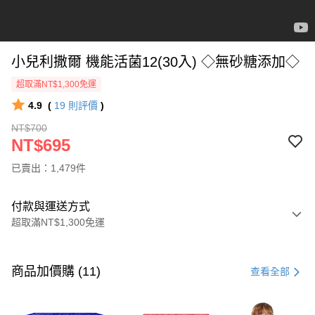
小兒利撒爾 機能活菌12(30入) ◇無砂糖添加◇
超取滿NT$1,300免運
4.9
(
19
則評價
)
NT$700
NT$695
已賣出：1,479件
付款與運送方式
超取滿NT$1,300免運
付款方式
信用卡一次付款
商品加價購 (11)
查看全部
超商取貨付款