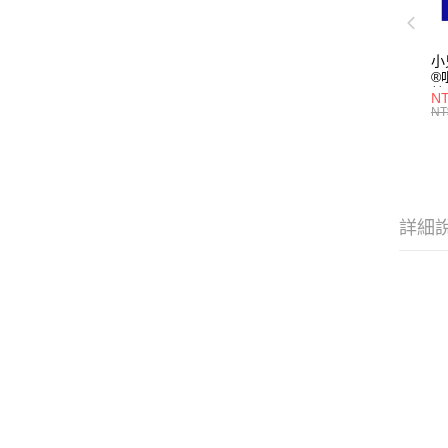
小
®
粒
NT
3(
NT
型
詳細