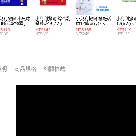
先享後付
每筆NT$8
2.基於同
※ 交易是
資料（包
是否繳費成
用，由本
付客戶支
兒利撒爾 小魚球
小兒利撒爾 綜合乳
小兒利撒爾 機能活
小兒利撒爾
3.完整用
咀嚼式軟膠囊(10
鐵體驗包(7入) ◇
菌12體驗包(7入)
12(5入)
) ◇OMEGA-
乳鐵蛋白+藻精蛋
◇無砂糖添加◇
添加◇
【注意事
$119
NT$149
NT$165
NT$119
EPA+DHA)+rTG
白+DHA藻油+專利
１．透過由
$139
NT$180
NT$249
NT$129
魚油+MCT oil◇
大豆卵磷脂 成長升
交易，需
級配方 牛奶口味◇
求債權轉
２．關於
https://aft
３．未成
「AFTE
說明
商品規格
相關推薦
任。
４．使用「
即時審查
結果請求
５．嚴禁
形，恩沛
動。