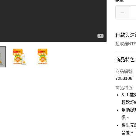
付款與運
超取滿NT$
付款方式
商品特色
信用卡一
商品編號
7253106
超商取貨
商品特色
LINE Pay
5+1
輕鬆舒
Apple Pay
幫助提
街口支付
慣。
後生元
悠遊付
營養。