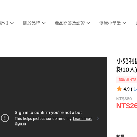
折扣
關於品牌
產品問答及認證
健康小學堂
小兒利
粉10入
超取滿NT$
4.9 (
1
NT$380
NT$2
數量