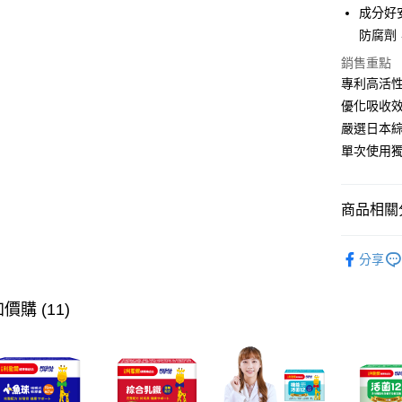
Google Pa
成分好
防腐劑
全盈+PAY
銷售重點
大哥付你
專利高活
相關說明
優化吸收
【大哥付
AFTEE先
1.本服務
嚴選日本
2.付款方
相關說明
單次使用
流程，驗
【關於「A
ATM付款
完成交易
AFTEE
3.實際核
便利好安
4.訂單成
商品相關分
１．簡單
消。如遇
２．便利
運送方式
無法說明
食慾向上
３．安心
【繳款方
分享
全家取貨
1.分期款
🛒試吃體
【「AFT
醒簡訊。
每筆NT$6
１．於結帳
👶年齡分
2.透過簡
價購 (11)
付」結帳
帳／街口支
7-11取貨
２．訂單
👶年齡分
３．收到繳
每筆NT$6
【注意事
／ATM／
🏆新會員
1.本服務
※ 請注意
宅配
用戶於交
絡購買商品
款買賣價