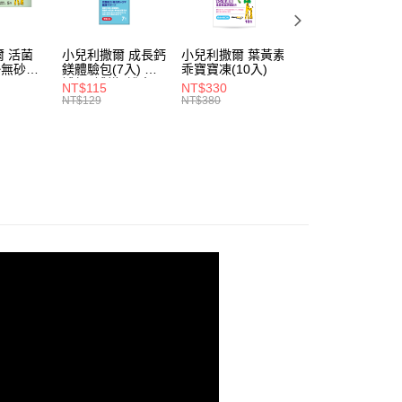
繳納相關費用。
5，滿NT$1,300(含以上)免運費
意付款使用「大哥付你分期」之契約關係目的，商店將以您的個人
否成功請以「AFTEE先享後付 」之結帳頁面顯示為準，若有關於
含姓名、電話或地址）提供予台灣大哥大進項蒐集、處理及利
功／繳費後需取消欲退款等相關疑問，請聯繫「AFTEE先享後
公司與您本人進行分期帳單所需資料之確認、核對及更正。
援中心」
https://netprotections.freshdesk.com/support/home
 活菌
小兒利撒爾 成長鈣
小兒利撒爾 葉黃素
小兒利撒爾 食欲
戶服務條款，請詳閱以下連結：
https://oppay.tw/userRule
 ◇無砂糖
鎂體驗包(7入) ◇
乖寶寶凍(10入)
上 蔬果消化酵素
補鈣+補鎂+護齒配
(蔬果萃取粉10入)
項】
NT$115
NT$330
NT$259
方◇
恩沛科技股份有限公司提供之「AFTEE先享後付」服務完成之
NT$129
NT$380
NT$269
依本服務之必要範圍內提供個人資料，並將交易相關給付款項請
讓予恩沛科技股份有限公司。
個人資料處理事宜，請瀏覽以下網址：
ee.tw/terms/#terms3
年的使用者請事先徵得法定代理人或監護人之同意方可使用
E先享後付」，若未經同意申辦者引起之損失，本公司不負相關責
AFTEE先享後付」時，將依據個別帳號之用戶狀況，依本公司
核予不同之上限額度；若仍有額度不足之情形，本公司將視審查
用戶進行身份認證。
一人註冊多個帳號或使用他人資訊註冊。若發現惡意使用之情
科技股份有限公司將有權停止該用戶之使用額度並採取法律行