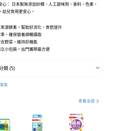
y
安心： 日本製無添加砂糖、人工甜味劑、香料、色素、
，幼兒食用更安心。
分期
性來源酵素，幫助好消化、食慾提升
效率，確保營養順暢攝取
你分期使用說明】
享後付
由台灣大哥大提供，台灣大哥大用戶可立即使用無須另外申請。
綜合野菜，維持好機能
式選擇「大哥付你分期」，訂單成立後會自動跳轉到大哥付的交易
獨立小包裝，出門攜帶最方便
證手機門號後，選擇欲分期的期數、繳款截止日，確認付款後即
FTEE先享後付」】
。
先享後付是「在收到商品之後才付款」的支付方式。 讓您購物簡單
准額度、可分期數及費用金額請依後續交易確認頁面所載為準。
心！
立30分鐘內，如未前往確認交易或遇審核未通過，訂單將自動取
類 (5)
：不需註冊會員、不需綁卡、不需儲值。
「轉專審核」未通過狀況，表示未達大哥付你分期系統評分，恕
：只要手機號碼，簡訊認證，即可結帳。
評估內容。
｜消化酵素
：先確認商品／服務後，再付款。
式說明】
客服
付款
項不併入電信帳單，「大哥付你分期」於每月結算日後寄送繳費提
驗包｜3件免運專區
EE先享後付」結帳流程】
5，滿NT$1,300(含以上)免運費
方式選擇「AFTEE先享後付」後，將跳轉至「AFTEE先享後
類 | 分齡適量補充商品
1歲以上~未滿4歲
訊連結打開帳單後，可選擇「超商條碼／台灣大直營門市／銀行轉
頁面，進行簡訊認證並確認金額後，即可完成結帳。
查看全部
付／iPASS MONEY」等通路繳費。
付款
成立數日內，您將收到繳費通知簡訊。
類 | 分齡適量補充商品
4歲以上
費通知簡訊後14天內，點擊此簡訊中的連結，可透過四大超商
5，滿NT$1,300(含以上)免運費
項】
網路銀行／等多元方式進行付款，方視為交易完成。
免運｜明星商品推薦
係由「台灣大哥大股份有限公司」（以下簡稱本公司）所提供，讓
：結帳手續完成當下不需立刻繳費，但若您需要取消訂單，請聯
易時，得透過本服務購買商品或服務，並由商店將買賣／分期付
的店家。未經商家同意取消之訂單仍視為有效，需透過AFTEE
金債權讓與本公司後，依約使用本公司帳單繳交帳款。