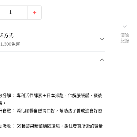
送方式
清除
紀錄
1,300免運
次付款
付款
 雙效分解： 專利活性酵素＋日本米麴，化解脹脹感，餐後
緩。
升食慾： 消化順暢自然胃口好，幫助孩子養成進食好習
助吸收： 59種蔬果精華穩固環境，鎖住發育所需的微量