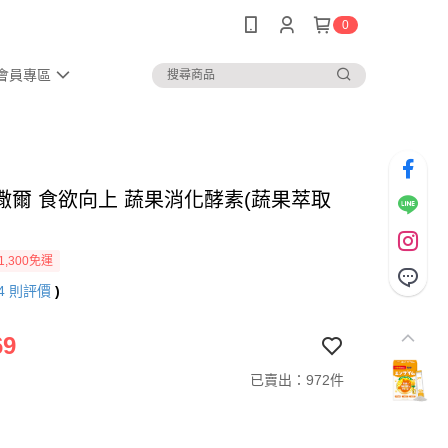
0
會員專區
撒爾 食欲向上 蔬果消化酵素(蔬果萃取
)
1,300免運
4
則評價
)
69
已賣出：972件