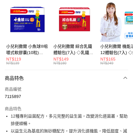
LINE Pay
Apple Pay
街口支付
悠遊付
小兒利撒爾 小魚球®咀
小兒利撒爾 綜合乳鐵
小兒利撒爾 機能
嚼式軟膠囊(10粒)
體驗包(7入) ◇乳鐵蛋
12體驗包(7入) 
Google Pay
◇OMEGA-
白+藻精蛋白+DHA藻
糖添加◇
NT$119
NT$149
NT$165
NT$139
NT$180
NT$249
3(EPA+DHA)+rTG型魚
油+專利大豆卵磷脂 成
全盈+PAY
油+MCT oil◇
長升級配方 牛奶口味
大哥付你分期
◇
商品特色
相關說明
商品編號
【大哥付你分期使用說明】
AFTEE先享後付
1.本服務由台灣大哥大提供，台灣大哥大用戶可立即使用無須另外申請。
7115897
2.付款方式選擇「大哥付你分期」，訂單成立後會自動跳轉到大哥付的交易
相關說明
流程，驗證手機門號後，選擇欲分期的期數、繳款截止日，確認付款後即完
商品特色
【關於「AFTEE先享後付」】
成交易。
ATM付款
AFTEE先享後付是「在收到商品之後才付款」的支付方式。 讓您購物簡單
12種專利益菌配方，多元完整的益生菌，改變消化道菌叢，幫助
3.實際核准額度、可分期數及費用金額請依後續交易確認頁面所載為準。
便利好安心！
4.訂單成立30分鐘內，如未前往確認交易或遇審核未通過，訂單將自動取
排便順暢。
１．簡單：不需註冊會員、不需綁卡、不需儲值。
運送方式
消。如遇「轉專審核」未通過狀況，表示未達大哥付你分期系統評分，恕無
２．便利：只要手機號碼，簡訊認證，即可結帳。
以益生元為基底的無砂糖配方，提升消化道機能，降低甜度、減