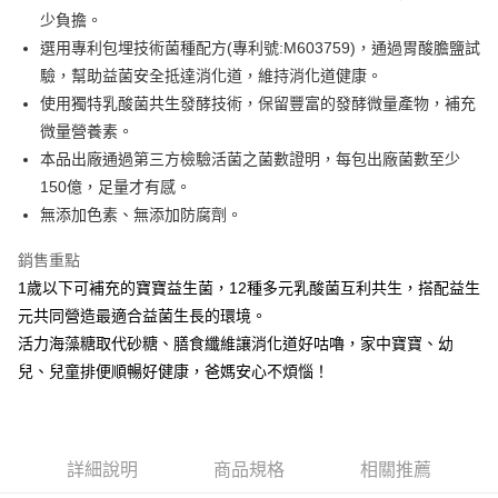
法說明評估內容。
３．安心：先確認商品／服務後，再付款。
全家取貨付款
少負擔。
【繳款方式說明】
1.分期款項不併入電信帳單，「大哥付你分期」於每月結算日後寄送繳費提
每筆NT$65，滿NT$1,300(含以上)免運費
選用專利包埋技術菌種配方(專利號:M603759)，通過胃酸膽鹽試
【「AFTEE先享後付」結帳流程】
醒簡訊。
１．於結帳方式選擇「AFTEE先享後付」後，將跳轉至「AFTEE先享後付」
驗，幫助益菌安全抵達消化道，維持消化道健康。
2.透過簡訊連結打開帳單後，可選擇「超商條碼／台灣大直營門市／銀行轉
7-11取貨付款
結帳頁面，進行簡訊認證並確認金額後，即可完成結帳。
帳／街口支付／iPASS MONEY」等通路繳費。
使用獨特乳酸菌共生發酵技術，保留豐富的發酵微量產物，補充
２．訂單成立數日內，您將收到繳費通知簡訊。
每筆NT$65，滿NT$1,300(含以上)免運費
３．收到繳費通知簡訊後14天內，點擊此簡訊中的連結，可透過四大超商／
微量營養素。
【注意事項】
ATM／網路銀行／等多元方式進行付款，方視為交易完成。
本品出廠通過第三方檢驗活菌之菌數證明，每包出廠菌數至少
宅配
1.本服務係由「台灣大哥大股份有限公司」（以下簡稱本公司）所提供，讓
※ 請注意：結帳手續完成當下不需立刻繳費，但若您需要取消訂單，請聯絡
用戶於交易時，得透過本服務購買商品或服務，並由商店將買賣／分期付款
150億，足量才有感。
每筆NT$85，滿NT$1,300(含以上)免運費
購買商品的店家。未經商家同意取消之訂單仍視為有效，需透過AFTEE先享
買賣價金債權讓與本公司後，依約使用本公司帳單繳交帳款。
後付繳納相關費用。
無添加色素、無添加防腐劑。
2.基於同意付款使用「大哥付你分期」之契約關係目的，商店將以您的個人
※ 交易是否成功請以「AFTEE先享後付 」之結帳頁面顯示為準，若有關於
資料（包含姓名、電話或地址）提供予台灣大哥大進項蒐集、處理及利用，
是否繳費成功／繳費後需取消欲退款等相關疑問，請聯繫「AFTEE先享後付
銷售重點
由本公司與您本人進行分期帳單所需資料之確認、核對及更正。
客戶支援中心」
https://netprotections.freshdesk.com/support/home
3.完整用戶服務條款，請詳閱以下連結：
https://oppay.tw/userRule
1歲以下可補充的寶寶益生菌，12種多元乳酸菌互利共生，搭配益生
【注意事項】
元共同營造最適合益菌生長的環境。
１．透過由恩沛科技股份有限公司提供之「AFTEE先享後付」服務完成之交
活力海藻糖取代砂糖、膳食纖維讓消化道好咕嚕，家中寶寶、幼
易，需依本服務之必要範圍內提供個人資料，並將交易相關給付款項請求債
權轉讓予恩沛科技股份有限公司。
兒、兒童排便順暢好健康，爸媽安心不煩惱！
２．關於個人資料處理事宜，請瀏覽以下網址：
https://aftee.tw/terms/#terms3
３．未成年的使用者請事先徵得法定代理人或監護人之同意方可使用
「AFTEE先享後付」，若未經同意申辦者引起之損失，本公司不負相關責
詳細說明
商品規格
相關推薦
任。
４．使用「AFTEE先享後付」時，將依據個別帳號之用戶狀況，依本公司即