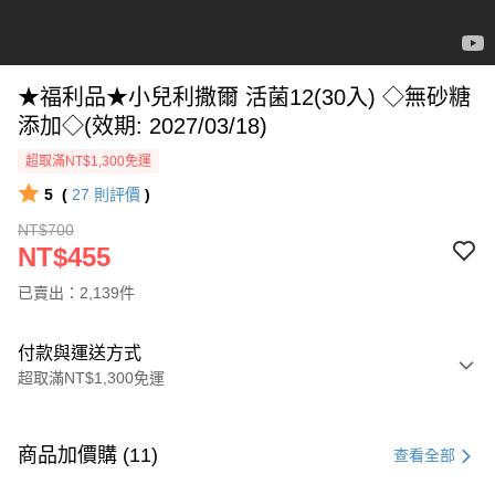
★福利品★小兒利撒爾 活菌12(30入) ◇無砂糖
添加◇(效期: 2027/03/18)
超取滿NT$1,300免運
5
(
27
則評價
)
NT$700
NT$455
已賣出：2,139件
付款與運送方式
超取滿NT$1,300免運
付款方式
信用卡一次付款
商品加價購 (11)
查看全部
超商取貨付款