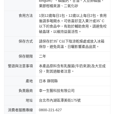
longum）、磷酸鈣、甘油、大豆卵磷脂、
果膠柑橘來源、二氧化矽
食用方法
1到12歲每日1包，12歲以上每日2包，食用
後請多喝開水。可依喜好混入果汁或35ﾟC
以下的食品中，有助於輔助食用。請避免咬
破晶球，以維持益菌活性。
保存方式
請保存於35ﾟC以下陰涼乾燥處或放入冰箱
保存，避免高溫、日曬影響產品品質。
保存期限
二年
警語與注意事項
本產品原料含有乳酸菌(牛奶來源)及大豆成
分，對其過敏者注意。
產地
日本 靜岡縣
負責廠商
幸一生醫科技有限公司
地址
台北市內湖區潭美街175號
消費者服務專線
0800-221-627