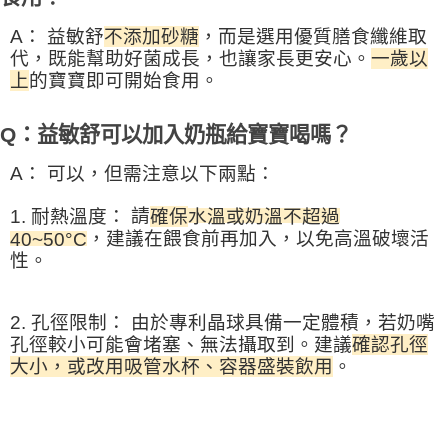
A：
益敏舒
不添加砂糖
，而是選用優質膳食纖維取
代，既能幫助好菌成長，也讓家長更安心。
一歲以
上
的寶寶即可開始食用。
Q：益敏舒可以加入奶瓶給寶寶喝嗎？
A：
可以，但需注意以下兩點：
請
1. 耐熱溫度：
水溫或奶溫
不超過
確保
40~50°C
，建議在餵食前再加入，以免高溫破壞活
性。
2. 孔徑限制：
由於專利晶球具備一定體積，若奶嘴
孔徑較小可能會堵塞、無法攝取到。建議
確認孔徑
大小，或改用吸管水杯、容器盛裝飲用
。