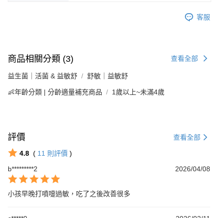
客服
商品相關分類 (3)
查看全部
益生菌｜活菌 & 益敏舒
舒敏｜益敏舒
👶年齡分類 | 分齡適量補充商品
1歲以上~未滿4歲
評價
查看全部
4.8
(
11
則評價
)
b*********2
2026/04/08
小孩早晚打噴嚏過敏，吃了之後改善很多