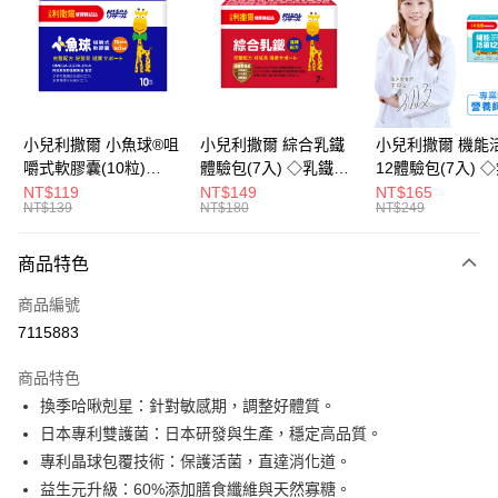
LINE Pay
Apple Pay
街口支付
悠遊付
小兒利撒爾 小魚球®咀
小兒利撒爾 綜合乳鐵
小兒利撒爾 機能
嚼式軟膠囊(10粒)
體驗包(7入) ◇乳鐵蛋
12體驗包(7入) 
Google Pay
◇OMEGA-
白+藻精蛋白+DHA藻
糖添加◇
NT$119
NT$149
NT$165
NT$139
NT$180
NT$249
3(EPA+DHA)+rTG型魚
油+專利大豆卵磷脂 成
全盈+PAY
油+MCT oil◇
長升級配方 牛奶口味
大哥付你分期
◇
商品特色
相關說明
商品編號
【大哥付你分期使用說明】
AFTEE先享後付
1.本服務由台灣大哥大提供，台灣大哥大用戶可立即使用無須另外申請。
7115883
2.付款方式選擇「大哥付你分期」，訂單成立後會自動跳轉到大哥付的交易
相關說明
流程，驗證手機門號後，選擇欲分期的期數、繳款截止日，確認付款後即完
商品特色
【關於「AFTEE先享後付」】
成交易。
ATM付款
AFTEE先享後付是「在收到商品之後才付款」的支付方式。 讓您購物簡單
換季哈啾剋星：針對敏感期，調整好體質。
3.實際核准額度、可分期數及費用金額請依後續交易確認頁面所載為準。
便利好安心！
4.訂單成立30分鐘內，如未前往確認交易或遇審核未通過，訂單將自動取
日本專利雙護菌：日本研發與生產，穩定高品質。
１．簡單：不需註冊會員、不需綁卡、不需儲值。
運送方式
消。如遇「轉專審核」未通過狀況，表示未達大哥付你分期系統評分，恕無
２．便利：只要手機號碼，簡訊認證，即可結帳。
專利晶球包覆技術：保護活菌，直達消化道。
法說明評估內容。
３．安心：先確認商品／服務後，再付款。
全家取貨付款
益生元升級：60%添加膳食纖維與天然寡糖。
【繳款方式說明】