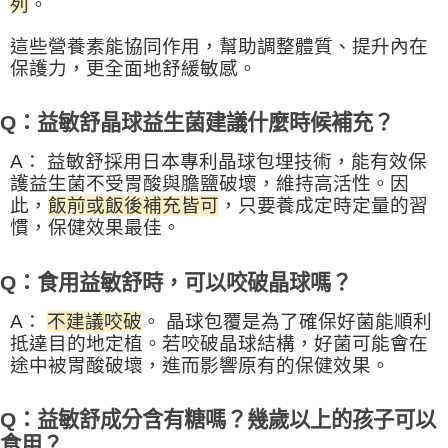
列
。
這些營養素能協同作用，幫助調整體質、提升內在
保護力，更全面地舒緩敏感。
Q：益敏舒晶球益生菌建議什麼時候補充？
A：
益敏舒採用
日本專利晶球包埋技術
，能有效保
護益生菌不受胃酸與膽鹽破壞，維持高活性。因
此，
飯前或飯後補充皆可
，只要養成定時定量的習
慣，保健效果最佳。
Q：食用益敏舒時，可以咬破晶球嗎？
A：
不建議咬破
。
晶球包覆是為了確保好菌能順利
抵達目的地定植。若咬破晶球結構，好菌可能會在
途中被胃酸破壞，進而影響原有的保健效果。
Q：益敏舒成分含有糖嗎？幾歲以上的孩子可以
食用？