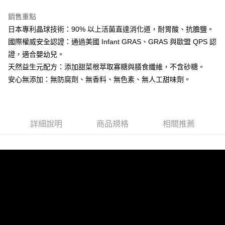
1.分期款項不併入電信帳單，「大哥付你分期」於每月結算日後寄送繳費提
每筆NT$65，滿NT$1,300(含以上)免運費
【「AFTEE先享後付」結帳流程】
醒簡訊。
銷售重點
１．於結帳方式選擇「AFTEE先享後付」後，將跳轉至「AFTEE先享後付」
2.透過簡訊連結打開帳單後，可選擇「超商條碼／台灣大直營門市／銀行轉
7-11取貨付款
結帳頁面，進行簡訊認證並確認金額後，即可完成結帳。
日本專利晶球技術：90% 以上活菌直達消化道，耐胃酸、抗膽鹽。
帳／街口支付／iPASS MONEY」等通路繳費。
２．訂單成立數日內，您將收到繳費通知簡訊。
每筆NT$65，滿NT$1,300(含以上)免運費
國際權威安全認證：通過美國 Infant GRAS、GRAS 與歐盟 QPS 認
３．收到繳費通知簡訊後14天內，點擊此簡訊中的連結，可透過四大超商／
【注意事項】
證，適合嬰幼兒。
ATM／網路銀行／等多元方式進行付款，方視為交易完成。
宅配
1.本服務係由「台灣大哥大股份有限公司」（以下簡稱本公司）所提供，讓
※ 請注意：結帳手續完成當下不需立刻繳費，但若您需要取消訂單，請聯絡
天然益生元配方：添加甜菜根萃取寡糖與膳食纖維，不含砂糖。
用戶於交易時，得透過本服務購買商品或服務，並由商店將買賣／分期付款
每筆NT$85，滿NT$1,300(含以上)免運費
購買商品的店家。未經商家同意取消之訂單仍視為有效，需透過AFTEE先享
買賣價金債權讓與本公司後，依約使用本公司帳單繳交帳款。
安心無添加：無防腐劑、無香料、無色素、無人工甜味劑。
後付繳納相關費用。
2.基於同意付款使用「大哥付你分期」之契約關係目的，商店將以您的個人
※ 交易是否成功請以「AFTEE先享後付 」之結帳頁面顯示為準，若有關於
資料（包含姓名、電話或地址）提供予台灣大哥大進項蒐集、處理及利用，
是否繳費成功／繳費後需取消欲退款等相關疑問，請聯繫「AFTEE先享後付
由本公司與您本人進行分期帳單所需資料之確認、核對及更正。
客戶支援中心」
https://netprotections.freshdesk.com/support/home
3.完整用戶服務條款，請詳閱以下連結：
https://oppay.tw/userRule
詳細說明
商品規格
相關推薦
【注意事項】
１．透過由恩沛科技股份有限公司提供之「AFTEE先享後付」服務完成之交
易，需依本服務之必要範圍內提供個人資料，並將交易相關給付款項請求債
權轉讓予恩沛科技股份有限公司。
２．關於個人資料處理事宜，請瀏覽以下網址：
https://aftee.tw/terms/#terms3
３．未成年的使用者請事先徵得法定代理人或監護人之同意方可使用
「AFTEE先享後付」，若未經同意申辦者引起之損失，本公司不負相關責
任。
４．使用「AFTEE先享後付」時，將依據個別帳號之用戶狀況，依本公司即
時審查核予不同之上限額度；若仍有額度不足之情形，本公司將視審查結果