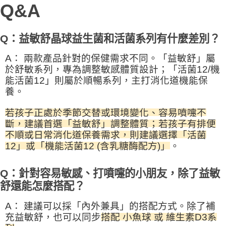
Q&A
Q：益敏舒晶球益生菌和活菌系列有什麼差別？
A：
兩款產品針對的保健需求不同。
「益敏舒」屬
於舒敏系列
，專為調整敏感體質設計；
「活菌12/機
能活菌12」則屬於順暢系列
，主打消化道機能保
養。
若孩子正處於
季節交替或環境變化、容易噴嚏不
斷，建議首選「益敏舒」調整體質；若孩子有排便
不順或日常消化道保養需求，則建議選擇「活菌
12」或「機能活菌12 (含乳糖酶配方)」
。
Q：針對容易敏感、打噴嚏的小朋友，除了益敏
舒還能怎麼搭配？
A：
建議可以採「內外兼具」的搭配方式。除了補
充益敏舒，也可以同步
搭配
小魚球
或
維生素D3系