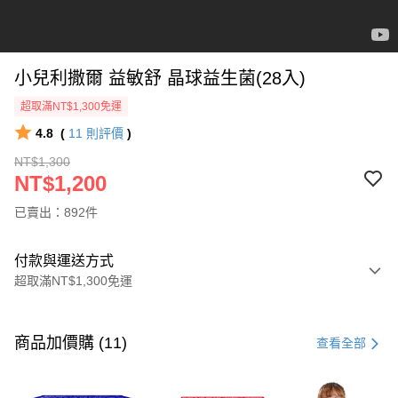
小兒利撒爾 益敏舒 晶球益生菌(28入)
超取滿NT$1,300免運
4.8
(
11
則評價
)
NT$1,300
NT$1,200
已賣出：892件
付款與運送方式
超取滿NT$1,300免運
付款方式
信用卡一次付款
商品加價購 (11)
查看全部
超商取貨付款