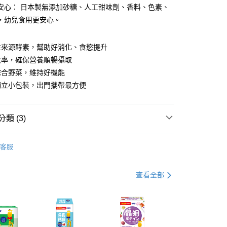
y
安心： 日本製無添加砂糖、人工甜味劑、香料、色素、
，幼兒食用更安心。
分期
性來源酵素，幫助好消化、食慾提升
效率，確保營養順暢攝取
你分期使用說明】
享後付
由台灣大哥大提供，台灣大哥大用戶可立即使用無須另外申請。
綜合野菜，維持好機能
式選擇「大哥付你分期」，訂單成立後會自動跳轉到大哥付的交易
獨立小包裝，出門攜帶最方便
證手機門號後，選擇欲分期的期數、繳款截止日，確認付款後即
FTEE先享後付」】
。
先享後付是「在收到商品之後才付款」的支付方式。 讓您購物簡單
准額度、可分期數及費用金額請依後續交易確認頁面所載為準。
心！
立30分鐘內，如未前往確認交易或遇審核未通過，訂單將自動取
類 (3)
：不需註冊會員、不需綁卡、不需儲值。
「轉專審核」未通過狀況，表示未達大哥付你分期系統評分，恕
：只要手機號碼，簡訊認證，即可結帳。
評估內容。
｜消化酵素
：先確認商品／服務後，再付款。
式說明】
客服
付款
項不併入電信帳單，「大哥付你分期」於每月結算日後寄送繳費提
類 | 分齡適量補充商品
1歲以上~未滿4歲
EE先享後付」結帳流程】
5，滿NT$1,300(含以上)免運費
方式選擇「AFTEE先享後付」後，將跳轉至「AFTEE先享後
類 | 分齡適量補充商品
4歲以上
訊連結打開帳單後，可選擇「超商條碼／台灣大直營門市／銀行轉
頁面，進行簡訊認證並確認金額後，即可完成結帳。
查看全部
付／iPASS MONEY」等通路繳費。
付款
成立數日內，您將收到繳費通知簡訊。
費通知簡訊後14天內，點擊此簡訊中的連結，可透過四大超商
5，滿NT$1,300(含以上)免運費
項】
網路銀行／等多元方式進行付款，方視為交易完成。
係由「台灣大哥大股份有限公司」（以下簡稱本公司）所提供，讓
：結帳手續完成當下不需立刻繳費，但若您需要取消訂單，請聯
易時，得透過本服務購買商品或服務，並由商店將買賣／分期付
的店家。未經商家同意取消之訂單仍視為有效，需透過AFTEE
金債權讓與本公司後，依約使用本公司帳單繳交帳款。