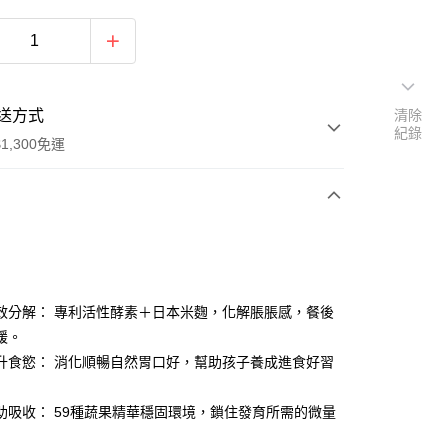
送方式
清除
紀錄
1,300免運
次付款
付款
 雙效分解： 專利活性酵素＋日本米麴，化解脹脹感，餐後
緩。
升食慾： 消化順暢自然胃口好，幫助孩子養成進食好習
助吸收： 59種蔬果精華穩固環境，鎖住發育所需的微量