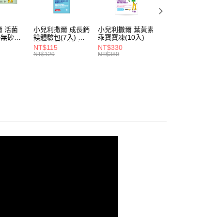
繳納相關費用。
5，滿NT$1,300(含以上)免運費
意付款使用「大哥付你分期」之契約關係目的，商店將以您的個人
否成功請以「AFTEE先享後付 」之結帳頁面顯示為準，若有關於
含姓名、電話或地址）提供予台灣大哥大進項蒐集、處理及利
功／繳費後需取消欲退款等相關疑問，請聯繫「AFTEE先享後
公司與您本人進行分期帳單所需資料之確認、核對及更正。
援中心」
https://netprotections.freshdesk.com/support/home
 活菌
小兒利撒爾 成長鈣
小兒利撒爾 葉黃素
小兒利撒爾 食欲
戶服務條款，請詳閱以下連結：
https://oppay.tw/userRule
 ◇無砂糖
鎂體驗包(7入) ◇
乖寶寶凍(10入)
上 蔬果消化酵素
補鈣+補鎂+護齒配
(蔬果萃取粉10入)
項】
NT$115
NT$330
NT$259
方◇
恩沛科技股份有限公司提供之「AFTEE先享後付」服務完成之
NT$129
NT$380
NT$269
依本服務之必要範圍內提供個人資料，並將交易相關給付款項請
讓予恩沛科技股份有限公司。
個人資料處理事宜，請瀏覽以下網址：
ee.tw/terms/#terms3
年的使用者請事先徵得法定代理人或監護人之同意方可使用
E先享後付」，若未經同意申辦者引起之損失，本公司不負相關責
AFTEE先享後付」時，將依據個別帳號之用戶狀況，依本公司
核予不同之上限額度；若仍有額度不足之情形，本公司將視審查
用戶進行身份認證。
一人註冊多個帳號或使用他人資訊註冊。若發現惡意使用之情
科技股份有限公司將有權停止該用戶之使用額度並採取法律行