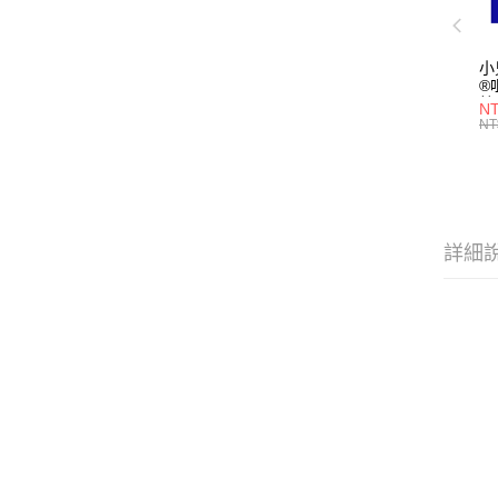
小
®
粒
NT
3(
NT
型
詳細