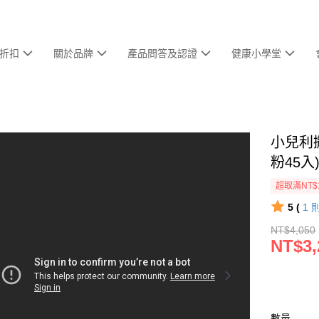
折扣
關於品牌
產品問答及認證
健康小學堂
小兒利
粉45入
超取滿NT$
5 (
1
NT$4,050
NT$3,
數量