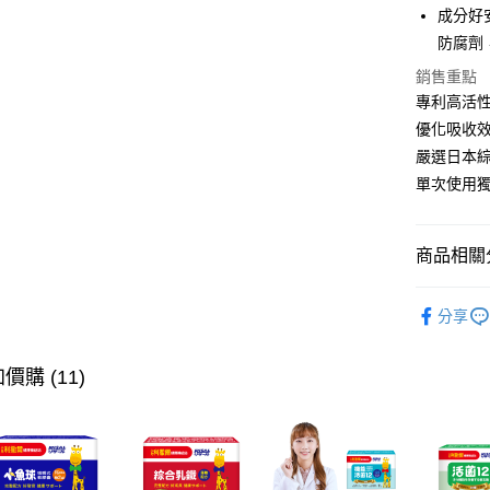
Google Pa
成分好
防腐劑
全盈+PAY
銷售重點
大哥付你
專利高活
相關說明
優化吸收
【大哥付
AFTEE先
1.本服務
嚴選日本
2.付款方
相關說明
單次使用
流程，驗
【關於「A
ATM付款
完成交易
AFTEE
3.實際核
便利好安
4.訂單成
商品相關分
１．簡單
消。如遇
２．便利
運送方式
無法說明
食慾向上
３．安心
【繳款方
分享
全家取貨
1.分期款
👶年齡分
【「AFT
醒簡訊。
每筆NT$6
１．於結帳
👶年齡分
2.透過簡
價購 (11)
付」結帳
帳／街口支
7-11取貨
２．訂單
３．收到繳
每筆NT$6
【注意事
／ATM／
1.本服務
※ 請注意
宅配
用戶於交
絡購買商品
款買賣價