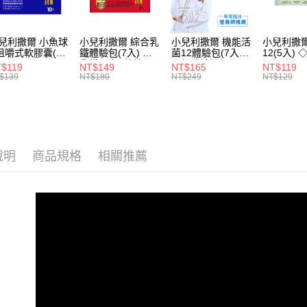
先享後付
每筆NT$8
2.基於同
※ 交易是
資料（包
是否繳費成
用，由本
付客戶支
兒利撒爾 小魚球
小兒利撒爾 綜合乳
小兒利撒爾 機能活
小兒利撒爾
3.完整用
咀嚼式軟膠囊(10
鐵體驗包(7入) ◇
菌12體驗包(7入)
12(5入)
) ◇OMEGA-
乳鐵蛋白+藻精蛋
◇無砂糖添加◇
添加◇
【注意事
$119
NT$149
NT$165
NT$119
EPA+DHA)+rTG
白+DHA藻油+專利
１．透過由
$139
NT$180
NT$249
NT$129
魚油+MCT oil◇
大豆卵磷脂 成長升
交易，需
級配方 牛奶口味◇
求債權轉
２．關於
https://aft
３．未成
「AFTE
說明
商品規格
相關推薦
任。
４．使用「
即時審查
結果請求
５．嚴禁
形，恩沛
動。