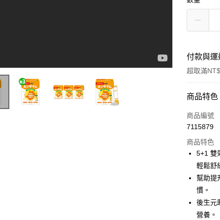
付款與運
超取滿NT$
付款方式
商品特色
信用卡一
商品編號
7115879
超商取貨
商品特色
LINE Pay
5+1
輕鬆舒
Apple Pay
幫助提
街口支付
慣。
後生元
悠遊付
營養。