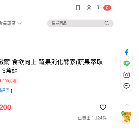
0
會員專區
撒爾 食欲向上 蔬果消化酵素(蔬果萃取
) 3盒組
1,300免運
則評價
)
200
已賣出：124件