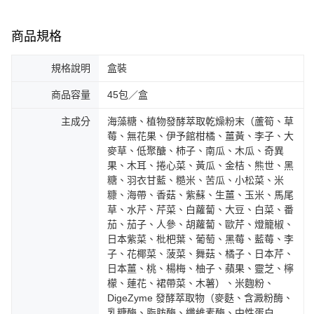
商品規格
規格說明
盒裝
商品容量
45包／盒
主成分
海藻糖、植物發酵萃取乾燥粉末（蘆筍、草
莓、無花果、伊予館柑橘、薑黃、李子、大
麥草、低聚醣、柿子、南瓜、木瓜、奇異
果、木耳、捲心菜、黃瓜、金桔、熊世、黑
糖、羽衣甘藍、糙米、苦瓜、小松菜、米
糠、海帶、香菇、紫蘇、生薑、玉米、馬尾
草、水芹、芹菜、白蘿蔔、大豆、白菜、番
茄、茄子、人參、胡蘿蔔、歐芹、燈籠椒、
日本紫菜、枇杷葉、葡萄、黑莓、藍莓、李
子、花椰菜、菠菜、舞菇、橘子、日本芹、
日本薑、桃、楊梅、柚子、蘋果、靈芝、檸
檬、蓮花、裙帶菜、木薯）、米麴粉、
DigeZyme 發酵萃取物（麥麩、含澱粉酶、
乳糖酶、脂肪酶、纖維素酶、中性蛋白