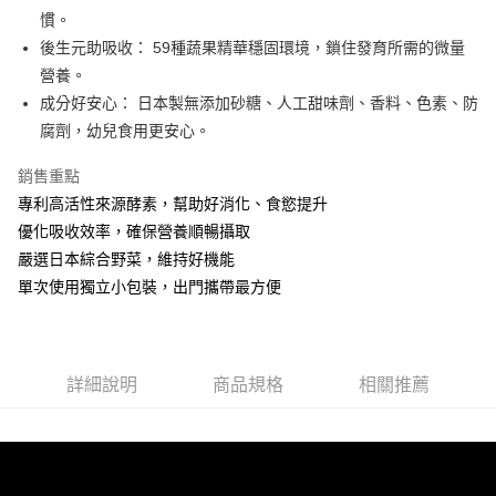
法說明評估內容。
３．安心：先確認商品／服務後，再付款。
全家取貨付款
慣。
【繳款方式說明】
1.分期款項不併入電信帳單，「大哥付你分期」於每月結算日後寄送繳費提
每筆NT$65，滿NT$1,300(含以上)免運費
後生元助吸收： 59種蔬果精華穩固環境，鎖住發育所需的微量
【「AFTEE先享後付」結帳流程】
醒簡訊。
１．於結帳方式選擇「AFTEE先享後付」後，將跳轉至「AFTEE先享後付」
營養。
2.透過簡訊連結打開帳單後，可選擇「超商條碼／台灣大直營門市／銀行轉
7-11取貨付款
結帳頁面，進行簡訊認證並確認金額後，即可完成結帳。
帳／街口支付／iPASS MONEY」等通路繳費。
成分好安心： 日本製無添加砂糖、人工甜味劑、香料、色素、防
２．訂單成立數日內，您將收到繳費通知簡訊。
每筆NT$65，滿NT$1,300(含以上)免運費
３．收到繳費通知簡訊後14天內，點擊此簡訊中的連結，可透過四大超商／
腐劑，幼兒食用更安心。
【注意事項】
ATM／網路銀行／等多元方式進行付款，方視為交易完成。
宅配
1.本服務係由「台灣大哥大股份有限公司」（以下簡稱本公司）所提供，讓
※ 請注意：結帳手續完成當下不需立刻繳費，但若您需要取消訂單，請聯絡
銷售重點
用戶於交易時，得透過本服務購買商品或服務，並由商店將買賣／分期付款
每筆NT$85，滿NT$1,300(含以上)免運費
購買商品的店家。未經商家同意取消之訂單仍視為有效，需透過AFTEE先享
買賣價金債權讓與本公司後，依約使用本公司帳單繳交帳款。
專利高活性來源酵素，幫助好消化、食慾提升
後付繳納相關費用。
2.基於同意付款使用「大哥付你分期」之契約關係目的，商店將以您的個人
※ 交易是否成功請以「AFTEE先享後付 」之結帳頁面顯示為準，若有關於
優化吸收效率，確保營養順暢攝取
資料（包含姓名、電話或地址）提供予台灣大哥大進項蒐集、處理及利用，
是否繳費成功／繳費後需取消欲退款等相關疑問，請聯繫「AFTEE先享後付
嚴選日本綜合野菜，維持好機能
由本公司與您本人進行分期帳單所需資料之確認、核對及更正。
客戶支援中心」
https://netprotections.freshdesk.com/support/home
3.完整用戶服務條款，請詳閱以下連結：
https://oppay.tw/userRule
單次使用獨立小包裝，出門攜帶最方便
【注意事項】
１．透過由恩沛科技股份有限公司提供之「AFTEE先享後付」服務完成之交
易，需依本服務之必要範圍內提供個人資料，並將交易相關給付款項請求債
權轉讓予恩沛科技股份有限公司。
詳細說明
商品規格
相關推薦
２．關於個人資料處理事宜，請瀏覽以下網址：
https://aftee.tw/terms/#terms3
３．未成年的使用者請事先徵得法定代理人或監護人之同意方可使用
「AFTEE先享後付」，若未經同意申辦者引起之損失，本公司不負相關責
任。
４．使用「AFTEE先享後付」時，將依據個別帳號之用戶狀況，依本公司即