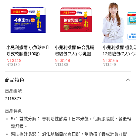
LINE Pay
Apple Pay
街口支付
悠遊付
小兒利撒爾 小魚球®咀
小兒利撒爾 綜合乳鐵
小兒利撒爾 機能
嚼式軟膠囊(10粒)
體驗包(7入) ◇乳鐵蛋
12體驗包(7入) 
Google Pay
◇OMEGA-
白+藻精蛋白+DHA藻
糖添加◇
NT$119
NT$149
NT$165
NT$139
NT$180
NT$249
3(EPA+DHA)+rTG型魚
油+專利大豆卵磷脂 成
全盈+PAY
油+MCT oil◇
長升級配方 牛奶口味
大哥付你分期
◇
商品特色
相關說明
商品編號
【大哥付你分期使用說明】
AFTEE先享後付
1.本服務由台灣大哥大提供，台灣大哥大用戶可立即使用無須另外申請。
7115877
2.付款方式選擇「大哥付你分期」，訂單成立後會自動跳轉到大哥付的交易
相關說明
流程，驗證手機門號後，選擇欲分期的期數、繳款截止日，確認付款後即完
商品特色
【關於「AFTEE先享後付」】
成交易。
ATM付款
AFTEE先享後付是「在收到商品之後才付款」的支付方式。 讓您購物簡單
5+1 雙效分解： 專利活性酵素＋日本米麴，化解脹脹感，餐後輕
3.實際核准額度、可分期數及費用金額請依後續交易確認頁面所載為準。
便利好安心！
4.訂單成立30分鐘內，如未前往確認交易或遇審核未通過，訂單將自動取
鬆舒緩。
１．簡單：不需註冊會員、不需綁卡、不需儲值。
運送方式
消。如遇「轉專審核」未通過狀況，表示未達大哥付你分期系統評分，恕無
２．便利：只要手機號碼，簡訊認證，即可結帳。
幫助提升食慾： 消化順暢自然胃口好，幫助孩子養成進食好習