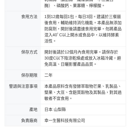
酶）、磷酸鈣、果寡糖、檸檬酸。
食用方法
1到12歲每回1包，每日3回。建議於三餐飯
後食用，輔助維持消化機能。本產品無添加
防腐劑，開封後請盡速食用完畢。勿將產品
混入40ﾟC以上開水或食品中，以維持酵素
活性。
保存方式
開封後請於12個月內食用完畢。請保存於
30度C以下陰涼乾燥處或放入冰箱冷藏，避
免高溫、日曬影響產品品質。
保存期限
二年
警語與注意事項
本產品原料含有發酵萃取物芒果、乳製品、
堅果、大豆、含麩質穀物及其製品，對其過
敏者不宜食用。
產地
日本 山梨縣
負責廠商
幸一生醫科技有限公司