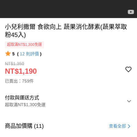
小兒利撒爾 食欲向上 蔬果消化酵素(蔬果萃取
粉45入)
超取滿NT$1,300免運
5
(
12
則評價
)
NT$1,350
NT$1,190
已賣出：759件
付款與運送方式
超取滿NT$1,300免運
付款方式
信用卡一次付款
商品加價購 (11)
查看全部
超商取貨付款