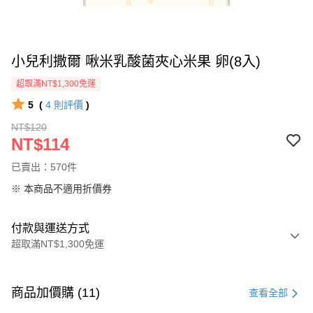
小兒利撒爾 啾米乳酸菌夾心米果 卵(8入)
超取滿NT$1,300免運
5
(
4
則評價
)
NT$120
NT$114
已賣出：570件
※ 本商品不適用折價券
付款與運送方式
超取滿NT$1,300免運
付款方式
信用卡一次付款
商品加價購 (11)
查看全部