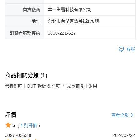
負責廠商
幸一生醫科技有限公司
地址
台北市內湖區潭美街175號
消費者服務專線
0800-221-627
客服
商品相關分類 (1)
營養好吃｜QUTI軟糖 & 餅乾
成長輔食｜米果
評價
查看全部
5
(
4
則評價
)
a0977036388
2024/02/22