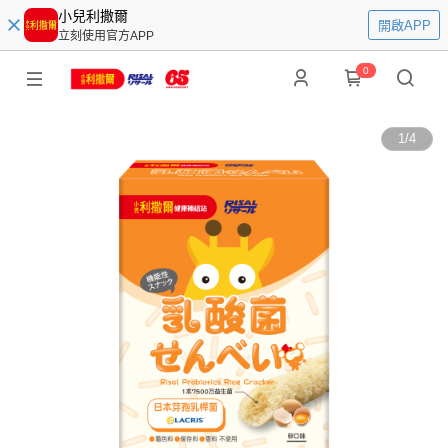
小兒利撒爾
開啟APP
立刻使用官方APP
0
1
/
4