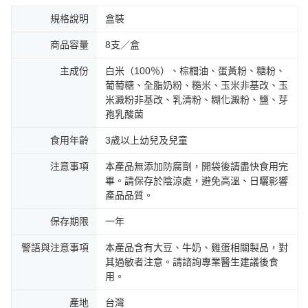
規格說明
盒裝
商品容量
8支／盒
主成份
白米（100％）、棕櫚油、蛋黃粉、糖粉、
葡萄糖、全脂奶粉、糙米、玉米非基改、玉
米澱粉非基改、乳清粉、糊化澱粉、鹽、芽
孢乳酸菌
食用年齡
3歲以上幼兒及兒童
注意事項
本產品無添加防腐劑，開袋後請盡快食用完
畢。請保存於陰涼處，避免高溫、日曬影響
產品品質。
保存期限
一年
警語與注意事項
本產品含有大豆、牛奶、雞蛋相關製品，對
其過敏者注意。請諮詢專業醫生建議後食
用。
產地
台灣