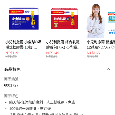
超商取貨付款
LINE Pay
Apple Pay
街口支付
悠遊付
小兒利撒爾 小魚球®咀
小兒利撒爾 綜合乳鐵
小兒利撒爾 機能
嚼式軟膠囊(10粒)
體驗包(7入) ◇乳鐵蛋
12體驗包(7入) 
Google Pay
◇OMEGA-
白+藻精蛋白+DHA藻
糖添加◇
NT$119
NT$149
NT$165
NT$139
NT$180
NT$249
3(EPA+DHA)+rTG型魚
油+專利大豆卵磷脂 成
全盈+PAY
油+MCT oil◇
長升級配方 牛奶口味
大哥付你分期
◇
商品特色
相關說明
商品編號
【大哥付你分期使用說明】
AFTEE先享後付
1.本服務由台灣大哥大提供，台灣大哥大用戶可立即使用無須另外申請。
6001727
2.付款方式選擇「大哥付你分期」，訂單成立後會自動跳轉到大哥付的交易
相關說明
流程，驗證手機門號後，選擇欲分期的期數、繳款截止日，確認付款後即完
商品特色
【關於「AFTEE先享後付」】
成交易。
ATM付款
AFTEE先享後付是「在收到商品之後才付款」的支付方式。 讓您購物簡單
純天然-無添加防腐劑、人工甘味劑、色素
3.實際核准額度、可分期數及費用金額請依後續交易確認頁面所載為準。
便利好安心！
4.訂單成立30分鐘內，如未前往確認交易或遇審核未通過，訂單將自動取
100%純米製餅身、非油炸
１．簡單：不需註冊會員、不需綁卡、不需儲值。
運送方式
消。如遇「轉專審核」未通過狀況，表示未達大哥付你分期系統評分，恕無
２．便利：只要手機號碼，簡訊認證，即可結帳。
捲型設計方便咬握，幫助3歲以上幼兒咬握能力