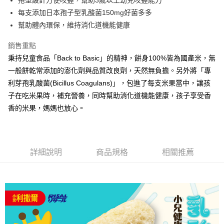
法說明評估內容。
３．安心：先確認商品／服務後，再付款。
全家取貨付款
每支添加日本孢子型乳酸菌150mg好菌多多
【繳款方式說明】
1.分期款項不併入電信帳單，「大哥付你分期」於每月結算日後寄送繳費提
每筆NT$65，滿NT$1,300(含以上)免運費
幫助體內環保，維持消化道機能健康
【「AFTEE先享後付」結帳流程】
醒簡訊。
１．於結帳方式選擇「AFTEE先享後付」後，將跳轉至「AFTEE先享後付」
2.透過簡訊連結打開帳單後，可選擇「超商條碼／台灣大直營門市／銀行轉
7-11取貨付款
結帳頁面，進行簡訊認證並確認金額後，即可完成結帳。
銷售重點
帳／街口支付／iPASS MONEY」等通路繳費。
２．訂單成立數日內，您將收到繳費通知簡訊。
每筆NT$65，滿NT$1,300(含以上)免運費
秉持兒童食品「Back to Basic」的精神，餅身100%皆為國產米，無
３．收到繳費通知簡訊後14天內，點擊此簡訊中的連結，可透過四大超商／
【注意事項】
一般餅乾常添加的澎化劑與品質改良劑，天然無負擔。另外將「專
ATM／網路銀行／等多元方式進行付款，方視為交易完成。
宅配
1.本服務係由「台灣大哥大股份有限公司」（以下簡稱本公司）所提供，讓
※ 請注意：結帳手續完成當下不需立刻繳費，但若您需要取消訂單，請聯絡
利芽孢乳酸菌(Bicillus Coagulans)」，包進了每支米果當中，讓孩
用戶於交易時，得透過本服務購買商品或服務，並由商店將買賣／分期付款
每筆NT$85，滿NT$1,300(含以上)免運費
購買商品的店家。未經商家同意取消之訂單仍視為有效，需透過AFTEE先享
買賣價金債權讓與本公司後，依約使用本公司帳單繳交帳款。
子在吃米果時，補充營養，同時幫助消化道機能健康，孩子享受香
後付繳納相關費用。
2.基於同意付款使用「大哥付你分期」之契約關係目的，商店將以您的個人
※ 交易是否成功請以「AFTEE先享後付 」之結帳頁面顯示為準，若有關於
香的米果，媽媽也放心。
資料（包含姓名、電話或地址）提供予台灣大哥大進項蒐集、處理及利用，
是否繳費成功／繳費後需取消欲退款等相關疑問，請聯繫「AFTEE先享後付
由本公司與您本人進行分期帳單所需資料之確認、核對及更正。
客戶支援中心」
https://netprotections.freshdesk.com/support/home
3.完整用戶服務條款，請詳閱以下連結：
https://oppay.tw/userRule
【注意事項】
詳細說明
商品規格
相關推薦
１．透過由恩沛科技股份有限公司提供之「AFTEE先享後付」服務完成之交
易，需依本服務之必要範圍內提供個人資料，並將交易相關給付款項請求債
權轉讓予恩沛科技股份有限公司。
２．關於個人資料處理事宜，請瀏覽以下網址：
https://aftee.tw/terms/#terms3
３．未成年的使用者請事先徵得法定代理人或監護人之同意方可使用
「AFTEE先享後付」，若未經同意申辦者引起之損失，本公司不負相關責
任。
４．使用「AFTEE先享後付」時，將依據個別帳號之用戶狀況，依本公司即