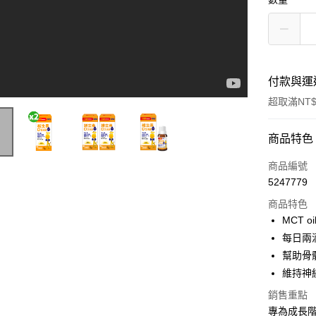
付款與運
超取滿NT$
付款方式
商品特色
信用卡一
商品編號
5247779
超商取貨
商品特色
LINE Pay
MCT 
每日兩
Apple Pay
幫助骨
街口支付
維持神
悠遊付
銷售重點
專為成長階