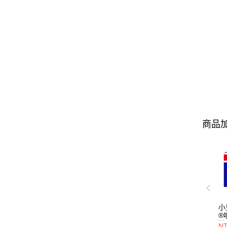
商品加
小
®
粒
NT