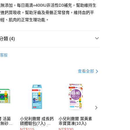
y
無添加，每日兩滴=400IU非活性D3補充，幫助維持生
增進鈣質吸收，幫助牙齒及骨骼正常發育，維持血鈣平
神經、肌肉的正常生理功能。
分期
你分期使用說明】
類 (4)
享後付
由台灣大哥大提供，台灣大哥大用戶可立即使用無須另外申請。
式選擇「大哥付你分期」，訂單成立後會自動跳轉到大哥付的交易
成長鈣鎂 & D3
兒科推薦｜D3
證手機門號後，選擇欲分期的期數、繳款截止日，確認付款後即
FTEE先享後付」】
客服
。
先享後付是「在收到商品之後才付款」的支付方式。 讓您購物簡單
類 | 分齡適量補充商品
1歲以下
准額度、可分期數及費用金額請依後續交易確認頁面所載為準。
心！
立30分鐘內，如未前往確認交易或遇審核未通過，訂單將自動取
：不需註冊會員、不需綁卡、不需儲值。
類 | 分齡適量補充商品
1歲以上~未滿4歲
查看全部
「轉專審核」未通過狀況，表示未達大哥付你分期系統評分，恕
：只要手機號碼，簡訊認證，即可結帳。
評估內容。
類 | 分齡適量補充商品
4歲以上
：先確認商品／服務後，再付款。
式說明】
付款
項不併入電信帳單，「大哥付你分期」於每月結算日後寄送繳費提
EE先享後付」結帳流程】
5，滿NT$1,300(含以上)免運費
方式選擇「AFTEE先享後付」後，將跳轉至「AFTEE先享後
訊連結打開帳單後，可選擇「超商條碼／台灣大直營門市／銀行轉
頁面，進行簡訊認證並確認金額後，即可完成結帳。
付／iPASS MONEY」等通路繳費。
付款
成立數日內，您將收到繳費通知簡訊。
費通知簡訊後14天內，點擊此簡訊中的連結，可透過四大超商
5，滿NT$1,300(含以上)免運費
項】
網路銀行／等多元方式進行付款，方視為交易完成。
 活菌
小兒利撒爾 成長鈣
小兒利撒爾 葉黃素
小兒利撒爾 食欲
係由「台灣大哥大股份有限公司」（以下簡稱本公司）所提供，讓
：結帳手續完成當下不需立刻繳費，但若您需要取消訂單，請聯
 ◇無砂糖
鎂體驗包(7入) ◇
乖寶寶凍(10入)
上 蔬果消化酵素
易時，得透過本服務購買商品或服務，並由商店將買賣／分期付
的店家。未經商家同意取消之訂單仍視為有效，需透過AFTEE
補鈣+補鎂+護齒配
(蔬果萃取粉10入)
NT$115
NT$330
NT$259
金債權讓與本公司後，依約使用本公司帳單繳交帳款。