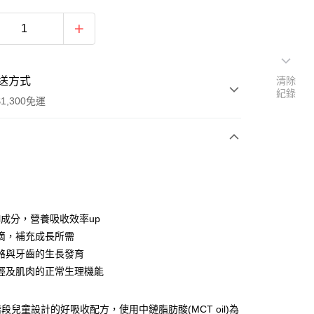
送方式
清除
紀錄
1,300免運
次付款
付款
oil成分，營養吸收效率up
滴，補充成長所需
骼與牙齒的生長發育
經及肌肉的正常生理機能
段兒童設計的好吸收配方，使用中鏈脂肪酸(MCT oil)為