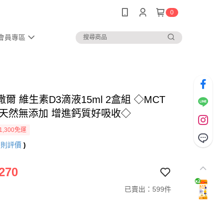
0
會員專區
爾 維生素D3滴液15ml 2盒組 ◇MCT
底 天然無添加 增進鈣質好吸收◇
1,300免運
7
則評價
)
270
已賣出：599件