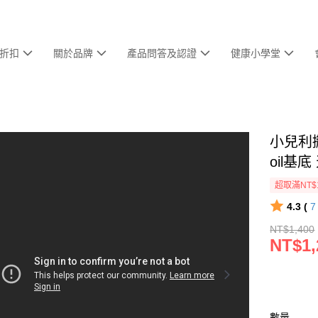
折扣
關於品牌
產品問答及認證
健康小學堂
小兒利撒
oil基
超取滿NT$
4.3 (
NT$1,400
NT$1,
數量