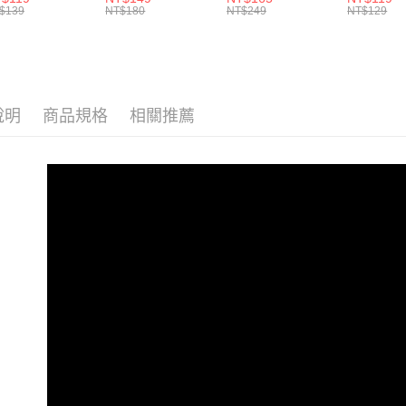
先享後付
每筆NT$8
EPA+DHA)+rTG
白+DHA藻油+專利
$139
NT$180
NT$249
NT$129
2.基於同
※ 交易是
魚油+MCT oil◇
大豆卵磷脂 成長升
資料（包
是否繳費成
級配方 牛奶口味◇
用，由本
付客戶支
3.完整用
【注意事
１．透過由
說明
商品規格
相關推薦
交易，需
求債權轉
２．關於
https://aft
３．未成
「AFTE
任。
４．使用「
即時審查
結果請求
５．嚴禁
形，恩沛
動。