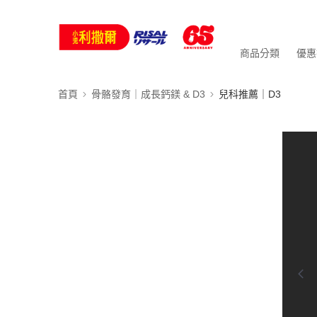
商品分類
優惠
首頁
骨骼發育｜成長鈣鎂 & D3
兒科推薦｜D3