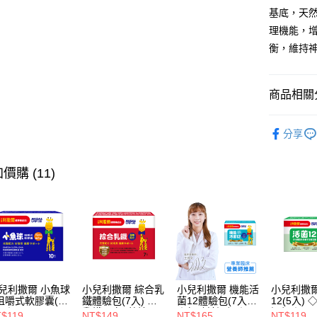
Google Pa
基底，天然
全盈+PAY
理機能，
衡，維持
大哥付你
相關說明
【大哥付
商品相關分
AFTEE先
1.本服務
2.付款方
相關說明
骨骼發育｜
流程，驗
【關於「A
分享
ATM付款
完成交易
AFTEE
👶年齡分
3.實際核
便利好安
4.訂單成
１．簡單
👶年齡分
價購 (11)
消。如遇
２．便利
運送方式
無法說明
👶年齡分
３．安心
【繳款方
全家取貨
1.分期款
【「AFT
醒簡訊。
每筆NT$6
１．於結帳
2.透過簡
付」結帳
帳／街口支
7-11取貨
２．訂單
３．收到繳
每筆NT$6
【注意事
／ATM／
兒利撒爾 小魚球
小兒利撒爾 綜合乳
小兒利撒爾 機能活
小兒利撒爾
1.本服務
※ 請注意
咀嚼式軟膠囊(10
鐵體驗包(7入) ◇
菌12體驗包(7入)
12(5入)
宅配
用戶於交
絡購買商品
) ◇OMEGA-
乳鐵蛋白+藻精蛋
◇無砂糖添加◇
添加◇
$119
NT$149
NT$165
NT$119
款買賣價