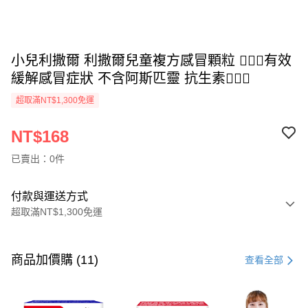
小兒利撒爾 利撒爾兒童複方感冒顆粒 👨🏻‍⚕️有效
緩解感冒症狀 不含阿斯匹靈 抗生素👩🏻‍⚕️
超取滿NT$1,300免運
NT$168
已賣出：0件
付款與運送方式
超取滿NT$1,300免運
付款方式
信用卡一次付款
商品加價購 (11)
查看全部
超商取貨付款