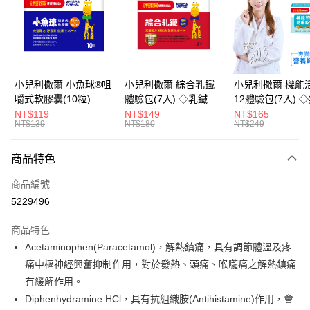
LINE Pay
Apple Pay
街口支付
悠遊付
小兒利撒爾 小魚球®咀
小兒利撒爾 綜合乳鐵
小兒利撒爾 機能
嚼式軟膠囊(10粒)
體驗包(7入) ◇乳鐵蛋
12體驗包(7入) 
Google Pay
◇OMEGA-
白+藻精蛋白+DHA藻
糖添加◇
NT$119
NT$149
NT$165
NT$139
NT$180
NT$249
3(EPA+DHA)+rTG型魚
油+專利大豆卵磷脂 成
全盈+PAY
油+MCT oil◇
長升級配方 牛奶口味
大哥付你分期
◇
商品特色
相關說明
商品編號
【大哥付你分期使用說明】
AFTEE先享後付
1.本服務由台灣大哥大提供，台灣大哥大用戶可立即使用無須另外申請。
5229496
2.付款方式選擇「大哥付你分期」，訂單成立後會自動跳轉到大哥付的交易
相關說明
流程，驗證手機門號後，選擇欲分期的期數、繳款截止日，確認付款後即完
商品特色
【關於「AFTEE先享後付」】
成交易。
ATM付款
AFTEE先享後付是「在收到商品之後才付款」的支付方式。 讓您購物簡單
Acetaminophen(Paracetamol)，解熱鎮痛，具有調節體溫及疼
3.實際核准額度、可分期數及費用金額請依後續交易確認頁面所載為準。
便利好安心！
4.訂單成立30分鐘內，如未前往確認交易或遇審核未通過，訂單將自動取
痛中樞神經興奮抑制作用，對於發熱、頭痛、喉嚨痛之解熱鎮痛
１．簡單：不需註冊會員、不需綁卡、不需儲值。
運送方式
消。如遇「轉專審核」未通過狀況，表示未達大哥付你分期系統評分，恕無
２．便利：只要手機號碼，簡訊認證，即可結帳。
有緩解作用。
法說明評估內容。
３．安心：先確認商品／服務後，再付款。
全家取貨付款
Diphenhydramine HCl，具有抗組織胺(Antihistamine)作用，會
【繳款方式說明】