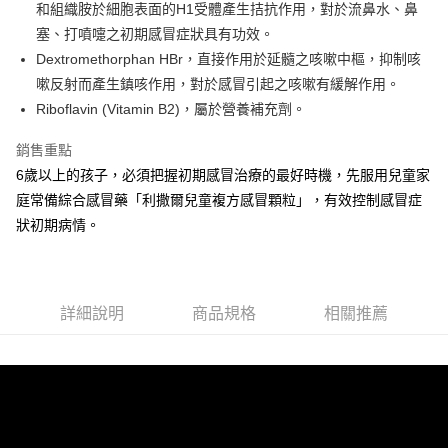
1.分期款項不併入電信帳單，「大哥付你分期」於每月結算日後寄送繳費提
每筆NT$65，滿NT$1,300(含以上)免運費
和組織胺於細胞表面的H1受體產生拮抗作用，對於流鼻水、鼻
【「AFTEE先享後付」結帳流程】
醒簡訊。
１．於結帳方式選擇「AFTEE先享後付」後，將跳轉至「AFTEE先享後付」
塞、打噴嚏之初期感冒症狀具有功效。
2.透過簡訊連結打開帳單後，可選擇「超商條碼／台灣大直營門市／銀行轉
7-11取貨付款
結帳頁面，進行簡訊認證並確認金額後，即可完成結帳。
帳／街口支付／iPASS MONEY」等通路繳費。
Dextromethorphan HBr，直接作用於延髓之咳嗽中樞，抑制咳
２．訂單成立數日內，您將收到繳費通知簡訊。
每筆NT$65，滿NT$1,300(含以上)免運費
３．收到繳費通知簡訊後14天內，點擊此簡訊中的連結，可透過四大超商／
嗽反射而產生鎮咳作用，對於感冒引起之咳嗽有緩解作用。
【注意事項】
ATM／網路銀行／等多元方式進行付款，方視為交易完成。
Riboflavin (Vitamin B2)，屬於營養補充劑。
宅配
1.本服務係由「台灣大哥大股份有限公司」（以下簡稱本公司）所提供，讓
※ 請注意：結帳手續完成當下不需立刻繳費，但若您需要取消訂單，請聯絡
用戶於交易時，得透過本服務購買商品或服務，並由商店將買賣／分期付款
每筆NT$85，滿NT$1,300(含以上)免運費
購買商品的店家。未經商家同意取消之訂單仍視為有效，需透過AFTEE先享
買賣價金債權讓與本公司後，依約使用本公司帳單繳交帳款。
銷售重點
後付繳納相關費用。
2.基於同意付款使用「大哥付你分期」之契約關係目的，商店將以您的個人
※ 交易是否成功請以「AFTEE先享後付 」之結帳頁面顯示為準，若有關於
6歲以上的孩子，必須把握初期感冒治療的最好時機，先服用兒童家
資料（包含姓名、電話或地址）提供予台灣大哥大進項蒐集、處理及利用，
是否繳費成功／繳費後需取消欲退款等相關疑問，請聯繫「AFTEE先享後付
庭常備綜合感冒藥「利撒爾兒童複方感冒顆粒」，有效控制感冒症
由本公司與您本人進行分期帳單所需資料之確認、核對及更正。
客戶支援中心」
https://netprotections.freshdesk.com/support/home
3.完整用戶服務條款，請詳閱以下連結：
https://oppay.tw/userRule
狀初期病情。
【注意事項】
１．透過由恩沛科技股份有限公司提供之「AFTEE先享後付」服務完成之交
易，需依本服務之必要範圍內提供個人資料，並將交易相關給付款項請求債
權轉讓予恩沛科技股份有限公司。
詳細說明
商品規格
相關推薦
２．關於個人資料處理事宜，請瀏覽以下網址：
https://aftee.tw/terms/#terms3
３．未成年的使用者請事先徵得法定代理人或監護人之同意方可使用
「AFTEE先享後付」，若未經同意申辦者引起之損失，本公司不負相關責
任。
４．使用「AFTEE先享後付」時，將依據個別帳號之用戶狀況，依本公司即
時審查核予不同之上限額度；若仍有額度不足之情形，本公司將視審查結果
請求用戶進行身份認證。