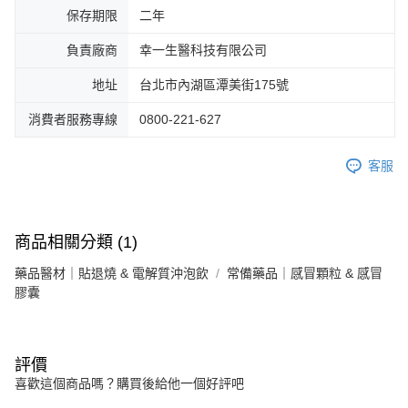
保存期限
二年
負責廠商
幸一生醫科技有限公司
地址
台北市內湖區潭美街175號
消費者服務專線
0800-221-627
客服
商品相關分類 (1)
藥品醫材｜貼退燒 & 電解質沖泡飲
常備藥品｜感冒顆粒 & 感冒
膠囊
評價
喜歡這個商品嗎？購買後給他一個好評吧