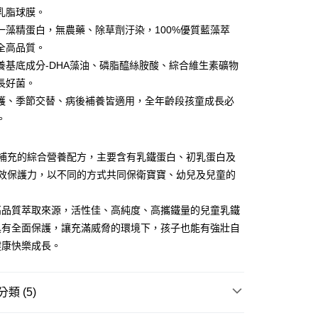
乳脂球膜。
y
一藻精蛋白，無農藥、除草劑汙染，100%優質藍藻萃
全高品質。
養基底成分-DHA藻油、磷脂醯絲胺酸、綜合維生素礦物
分期
長好菌。
護、季節交替、病後補養皆適用，全年齡段孩童成長必
你分期使用說明】
享後付
。
由台灣大哥大提供，台灣大哥大用戶可立即使用無須另外申請。
式選擇「大哥付你分期」，訂單成立後會自動跳轉到大哥付的交易
證手機門號後，選擇欲分期的期數、繳款截止日，確認付款後即
FTEE先享後付」】
可補充的綜合營養配方，主要含有乳鐵蛋白、初乳蛋白及
。
先享後付是「在收到商品之後才付款」的支付方式。 讓您購物簡單
准額度、可分期數及費用金額請依後續交易確認頁面所載為準。
3效保護力，以不同的方式共同保衛寶寶、幼兒及兒童的
心！
立30分鐘內，如未前往確認交易或遇審核未通過，訂單將自動取
：不需註冊會員、不需綁卡、不需儲值。
「轉專審核」未通過狀況，表示未達大哥付你分期系統評分，恕
：只要手機號碼，簡訊認證，即可結帳。
高品質萃取來源，活性佳、高純度、高攜鐵量的兒童乳鐵
評估內容。
：先確認商品／服務後，再付款。
式說明】
具有全面保護，讓充滿威脅的環境下，孩子也能有強壯自
付款
項不併入電信帳單，「大哥付你分期」於每月結算日後寄送繳費提
EE先享後付」結帳流程】
健康快樂成長。
5，滿NT$1,300(含以上)免運費
方式選擇「AFTEE先享後付」後，將跳轉至「AFTEE先享後
訊連結打開帳單後，可選擇「超商條碼／台灣大直營門市／銀行轉
頁面，進行簡訊認證並確認金額後，即可完成結帳。
付／iPASS MONEY」等通路繳費。
付款
成立數日內，您將收到繳費通知簡訊。
費通知簡訊後14天內，點擊此簡訊中的連結，可透過四大超商
類 (5)
5，滿NT$1,300(含以上)免運費
項】
網路銀行／等多元方式進行付款，方視為交易完成。
係由「台灣大哥大股份有限公司」（以下簡稱本公司）所提供，讓
：結帳手續完成當下不需立刻繳費，但若您需要取消訂單，請聯