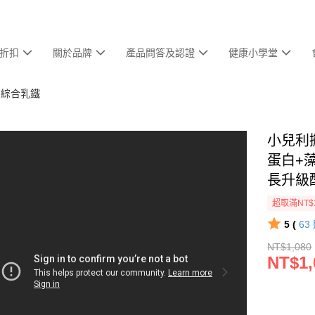
折扣
關於品牌
產品問答及認證
健康小學堂
｜綜合乳鐵
小兒利撒
蛋白+
長升級
超取滿NT$
5 (
63
NT$1,080
NT$1,