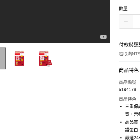
數量
付款與運
超取滿NT$
付款方式
商品特色
信用卡一
商品編號
5194178
超商取貨
商品特色
LINE Pay
三重保
質、營
Apple Pay
高品質
街口支付
鐵蛋白
嚴選2
悠遊付