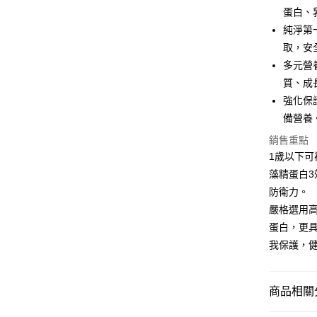
蛋白、
Google Pa
純淨第
取，安
全盈+PAY
多元營
大哥付你
質、成
相關說明
強化保
【大哥付
AFTEE先
備營養
1.本服務
2.付款方
相關說明
銷售重點
流程，驗
【關於「A
1歲以下
ATM付款
完成交易
AFTEE
3.實際核
藻精蛋白
便利好安
4.訂單成
１．簡單
防衛力。
消。如遇
２．便利
運送方式
嚴格選用
無法說明
３．安心
【繳款方
蛋白，更
全家取貨
1.分期款
【「AFT
我保護，
醒簡訊。
每筆NT$6
１．於結帳
2.透過簡
付」結帳
帳／街口支
7-11取貨
２．訂單
３．收到繳
商品相關分
每筆NT$6
【注意事
／ATM／
1.本服務
※ 請注意