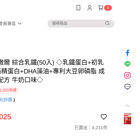
0
會員專區
爾 綜合乳鐵(50入) ◇乳鐵蛋白+初乳
藻精蛋白+DHA藻油+專利大豆卵磷脂 成
配方 牛奶口味◇
1,300免運
則評價
)
025
已賣出：4,211件