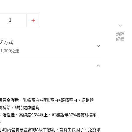
清除
紀錄
送方式
1,300免運
次付款
付款
護黃金護盾，乳鐵蛋白+初乳蛋白+藻精蛋白，調整體
養補給，維持健康體魄。
、活性佳、高純度95%以上、可攜鐵量87%優質珍貴乳
。
4小時內營養最豐富的A級牛初乳，含有生長因子、免疫球