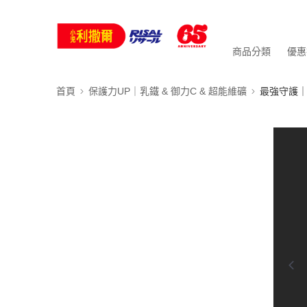
商品分類
優惠
首頁
保護力UP｜乳鐵 & 御力C & 超能維礦
最強守護