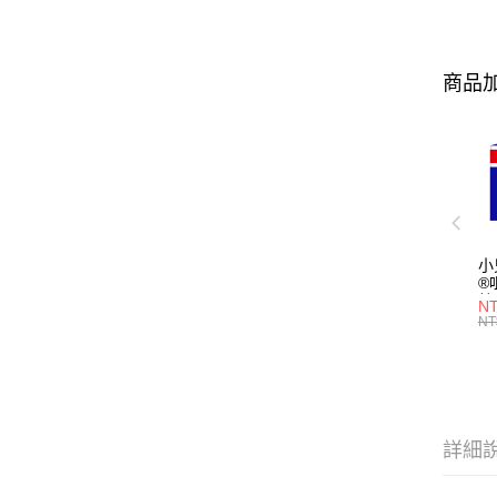
商品加
小
®
粒
NT
3(
NT
型
詳細