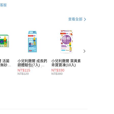
乳鐵 & 御力C & 超能維礦
最強守護｜綜合乳鐵
易時，得透過本服務購買商品或服務，並由商店將買賣／分期付
的店家。未經商家同意取消之訂單仍視為有效，需透過AFTEE
客服
金債權讓與本公司後，依約使用本公司帳單繳交帳款。
繳納相關費用。
5，滿NT$1,300(含以上)免運費
類 | 分齡適量補充商品
1歲以下
意付款使用「大哥付你分期」之契約關係目的，商店將以您的個人
否成功請以「AFTEE先享後付 」之結帳頁面顯示為準，若有關於
含姓名、電話或地址）提供予台灣大哥大進項蒐集、處理及利
類 | 分齡適量補充商品
功／繳費後需取消欲退款等相關疑問，請聯繫「AFTEE先享後
1歲以上~未滿4歲
查看全部
公司與您本人進行分期帳單所需資料之確認、核對及更正。
援中心」
https://netprotections.freshdesk.com/support/home
戶服務條款，請詳閱以下連結：
https://oppay.tw/userRule
類 | 分齡適量補充商品
4歲以上
項】
免運｜明星商品推薦
恩沛科技股份有限公司提供之「AFTEE先享後付」服務完成之
依本服務之必要範圍內提供個人資料，並將交易相關給付款項請
讓予恩沛科技股份有限公司。
個人資料處理事宜，請瀏覽以下網址：
ee.tw/terms/#terms3
年的使用者請事先徵得法定代理人或監護人之同意方可使用
 活菌
小兒利撒爾 成長鈣
小兒利撒爾 葉黃素
小兒利撒爾 食欲
E先享後付」，若未經同意申辦者引起之損失，本公司不負相關責
 ◇無砂糖
鎂體驗包(7入) ◇
乖寶寶凍(10入)
上 蔬果消化酵素
補鈣+補鎂+護齒配
(蔬果萃取粉10入)
NT$115
NT$330
NT$259
AFTEE先享後付」時，將依據個別帳號之用戶狀況，依本公司
方◇
NT$129
NT$380
NT$269
核予不同之上限額度；若仍有額度不足之情形，本公司將視審查
用戶進行身份認證。
一人註冊多個帳號或使用他人資訊註冊。若發現惡意使用之情
科技股份有限公司將有權停止該用戶之使用額度並採取法律行