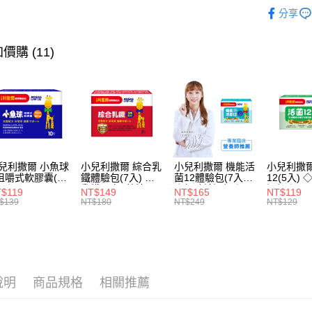
保護力UP｜
宅配
用戶於交
絡購買商品
分享
款買賣價
先享後付
每筆NT$8
👶年齡分
2.基於同
※ 交易是
資料（包
👶年齡分
是否繳費成
價購 (11)
用，由本
付客戶支
3.完整用
👶年齡分
【注意事
🏆新會員
１．透過由
交易，需
求債權轉
２．關於
https://aft
３．未成
兒利撒爾 小魚球
小兒利撒爾 綜合乳
小兒利撒爾 機能活
小兒利撒爾
「AFTE
咀嚼式軟膠囊(10
鐵體驗包(7入) ◇
菌12體驗包(7入)
12(5入)
任。
) ◇OMEGA-
乳鐵蛋白+藻精蛋
◇無砂糖添加◇
添加◇
$119
NT$149
NT$165
NT$119
４．使用「
EPA+DHA)+rTG
白+DHA藻油+專利
$139
NT$180
NT$249
NT$129
即時審查
魚油+MCT oil◇
大豆卵磷脂 成長升
級配方 牛奶口味◇
結果請求
５．嚴禁
形，恩沛
動。
說明
商品規格
相關推薦