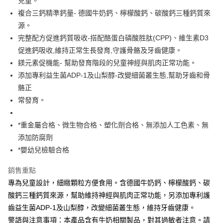
兒童。
１．簡單：不需註冊會員、不需綁卡、不需儲值。
運送方式
消。如遇「轉專審核」未通過狀況，表示未達大哥付你分期系統評分，恕無
２．便利：只要手機號碼，簡訊認證，即可結帳。
複合三鈣精準鈣量- 德國牛奶鈣、檸檬酸鈣、碳酸鈣三種鈣質來
法說明評估內容。
３．安心：先確認商品／服務後，再付款。
全家取貨付款
源。
【繳款方式說明】
1.分期款項不併入電信帳單，「大哥付你分期」於每月結算日後寄送繳費提
每筆NT$65，滿NT$1,300(含以上)免運費
完整配方促進鈣質吸收-搭配酪蛋白磷酸胜肽(CPP)、維生素D3
【「AFTEE先享後付」結帳流程】
醒簡訊。
１．於結帳方式選擇「AFTEE先享後付」後，將跳轉至「AFTEE先享後付」
促進鈣吸收,維持正常生長發育,守護骨骼及牙齒健康。
2.透過簡訊連結打開帳單後，可選擇「超商條碼／台灣大直營門市／銀行轉
7-11取貨付款
結帳頁面，進行簡訊認證並確認金額後，即可完成結帳。
帳／街口支付／iPASS MONEY」等通路繳費。
鎂元素促機能- 幫助發育階段的兒童神經與肌肉正常功能。
２．訂單成立數日內，您將收到繳費通知簡訊。
每筆NT$65，滿NT$1,300(含以上)免運費
３．收到繳費通知簡訊後14天內，點擊此簡訊中的連結，可透過四大超商／
添加專利益生菌ADP-1及山梨醇-改變細菌叢生態,幫助牙齒和骨
【注意事項】
ATM／網路銀行／等多元方式進行付款，方視為交易完成。
骼正
宅配
1.本服務係由「台灣大哥大股份有限公司」（以下簡稱本公司）所提供，讓
※ 請注意：結帳手續完成當下不需立刻繳費，但若您需要取消訂單，請聯絡
用戶於交易時，得透過本服務購買商品或服務，並由商店將買賣／分期付款
常發育。
每筆NT$85，滿NT$1,300(含以上)免運費
購買商品的店家。未經商家同意取消之訂單仍視為有效，需透過AFTEE先享
買賣價金債權讓與本公司後，依約使用本公司帳單繳交帳款。
後付繳納相關費用。
2.基於同意付款使用「大哥付你分期」之契約關係目的，商店將以您的個人
※ 交易是否成功請以「AFTEE先享後付 」之結帳頁面顯示為準，若有關於
資料（包含姓名、電話或地址）提供予台灣大哥大進項蒐集、處理及利用，
*重金屬合格、微生物合格、塑化劑合格、無添加人工色素、無
是否繳費成功／繳費後需取消欲退款等相關疑問，請聯繫「AFTEE先享後付
由本公司與您本人進行分期帳單所需資料之確認、核對及更正。
添加防腐劑
客戶支援中心」
https://netprotections.freshdesk.com/support/home
3.完整用戶服務條款，請詳閱以下連結：
https://oppay.tw/userRule
*嬰幼兒檢驗合格
【注意事項】
１．透過由恩沛科技股份有限公司提供之「AFTEE先享後付」服務完成之交
銷售重點
易，需依本服務之必要範圍內提供個人資料，並將交易相關給付款項請求債
權轉讓予恩沛科技股份有限公司。
專為兒童設計，細緻顆粒方便食用。含德國牛奶鈣、檸檬酸鈣、碳
２．關於個人資料處理事宜，請瀏覽以下網址：
酸鈣三種鈣質來源，幫助維持神經與肌肉正常功能，另添加專利護
https://aftee.tw/terms/#terms3
齒益生菌ADP-1及山梨醇，改變細菌叢生態，維持牙齒健康。
３．未成年的使用者請事先徵得法定代理人或監護人之同意方可使用
「AFTEE先享後付」，若未經同意申辦者引起之損失，本公司不負相關責
警語與注意事項：本產品含有牛奶相關製品，對其過敏者注意。請