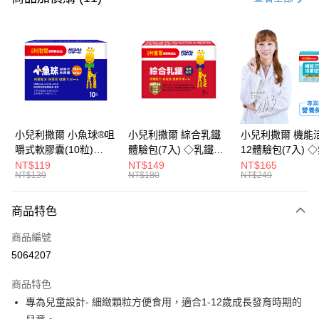
超商取貨付款
LINE Pay
Apple Pay
街口支付
悠遊付
小兒利撒爾 小魚球®咀
小兒利撒爾 綜合乳鐵
小兒利撒爾 機能
嚼式軟膠囊(10粒)
體驗包(7入) ◇乳鐵蛋
12體驗包(7入) 
Google Pay
◇OMEGA-
白+藻精蛋白+DHA藻
糖添加◇
NT$119
NT$149
NT$165
NT$139
NT$180
NT$249
3(EPA+DHA)+rTG型魚
油+專利大豆卵磷脂 成
全盈+PAY
油+MCT oil◇
長升級配方 牛奶口味
大哥付你分期
◇
商品特色
相關說明
商品編號
【大哥付你分期使用說明】
AFTEE先享後付
1.本服務由台灣大哥大提供，台灣大哥大用戶可立即使用無須另外申請。
5064207
2.付款方式選擇「大哥付你分期」，訂單成立後會自動跳轉到大哥付的交易
相關說明
流程，驗證手機門號後，選擇欲分期的期數、繳款截止日，確認付款後即完
商品特色
【關於「AFTEE先享後付」】
成交易。
ATM付款
AFTEE先享後付是「在收到商品之後才付款」的支付方式。 讓您購物簡單
專為兒童設計- 細緻顆粒方便食用，適合1-12歲成長發育時期的
3.實際核准額度、可分期數及費用金額請依後續交易確認頁面所載為準。
便利好安心！
4.訂單成立30分鐘內，如未前往確認交易或遇審核未通過，訂單將自動取