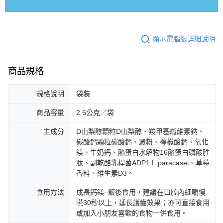
顯示電腦版詳細說明
商品規格
規格說明
袋裝
商品容量
2.5公克／袋
主成分
D山梨醇顆粒D山梨醇、羧甲基纖維素鈉、
碳酸鈣顆粒碳酸鈣、澱粉、檸檬酸鈣、氧化
鎂、牛奶鈣、酪蛋白水解物16酪蛋白磷酸胜
肽、副乾酪乳桿菌ADP1 L.paracasei、草莓
香料、維生素D3。
食用方法
成長鈣鎂–飯後食用，建議在口腔內細嚼慢
嚥30秒以上，延長護齒效果；亦可直接食用
或加入小朋友喜歡的食物一併食用。