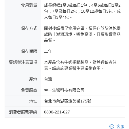
食用劑量
成長鈣鎂1至3歲每日1包；4至6歲每日1至2
包；7至歲每日2包；10至12歲每日3包，成
人每日3至4包。
保存方式
開封後請盡早食用完畢。請保存於陰涼乾燥
處防止潮濕環境，避免高溫、日曬影響產品
品質。
保存期限
二年
警語與注意事項
本產品含有牛奶相關製品，對其過敏者注
意。請諮詢專業醫生建議後食用。
產地
台灣
負責廠商
幸一生醫科技有限公司
地址
台北市內湖區潭美街175號
消費者服務專線
0800-221-627
客服