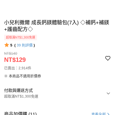
小兒利撒爾 成長鈣鎂體驗包(7入) ◇補鈣+補鎂
+護齒配方◇
超取滿NT$1,300免運
5
(
39
則評價
)
NT$140
NT$129
已賣出：2,914件
※ 本商品不適用折價券
付款與運送方式
超取滿NT$1,300免運
付款方式
信用卡一次付款
商品加價購 (11)
查看全部