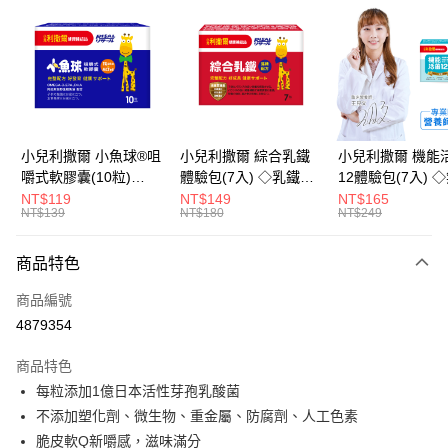
LINE Pay
Apple Pay
街口支付
悠遊付
小兒利撒爾 小魚球®咀
小兒利撒爾 綜合乳鐵
小兒利撒爾 機能
嚼式軟膠囊(10粒)
體驗包(7入) ◇乳鐵蛋
12體驗包(7入) 
Google Pay
◇OMEGA-
白+藻精蛋白+DHA藻
糖添加◇
NT$119
NT$149
NT$165
NT$139
NT$180
NT$249
3(EPA+DHA)+rTG型魚
油+專利大豆卵磷脂 成
全盈+PAY
油+MCT oil◇
長升級配方 牛奶口味
大哥付你分期
◇
商品特色
相關說明
商品編號
【大哥付你分期使用說明】
AFTEE先享後付
1.本服務由台灣大哥大提供，台灣大哥大用戶可立即使用無須另外申請。
4879354
2.付款方式選擇「大哥付你分期」，訂單成立後會自動跳轉到大哥付的交易
相關說明
流程，驗證手機門號後，選擇欲分期的期數、繳款截止日，確認付款後即完
商品特色
【關於「AFTEE先享後付」】
成交易。
ATM付款
AFTEE先享後付是「在收到商品之後才付款」的支付方式。 讓您購物簡單
每粒添加1億日本活性芽孢乳酸菌
3.實際核准額度、可分期數及費用金額請依後續交易確認頁面所載為準。
便利好安心！
4.訂單成立30分鐘內，如未前往確認交易或遇審核未通過，訂單將自動取
不添加塑化劑、微生物、重金屬、防腐劑、人工色素
１．簡單：不需註冊會員、不需綁卡、不需儲值。
運送方式
消。如遇「轉專審核」未通過狀況，表示未達大哥付你分期系統評分，恕無
２．便利：只要手機號碼，簡訊認證，即可結帳。
脆皮軟Q新嚼感，滋味滿分