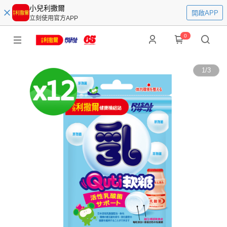
小兒利撒爾
開啟APP
立刻使用官方APP
0
1
/
3