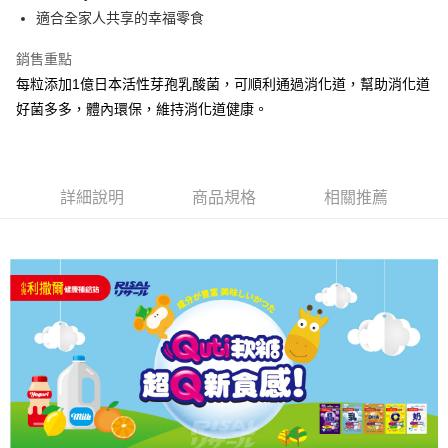
法說明評估內容。
３．安心：先確認商品／服務後，再付款。
全家取貨付款
適合全家人共享的幸福零食
【繳款方式說明】
1.分期款項不併入電信帳單，「大哥付你分期」於每月結算日後寄送繳費提
每筆NT$65，滿NT$1,300(含以上)免運費
【「AFTEE先享後付」結帳流程】
醒簡訊。
銷售重點
１．於結帳方式選擇「AFTEE先享後付」後，將跳轉至「AFTEE先享後付」
2.透過簡訊連結打開帳單後，可選擇「超商條碼／台灣大直營門市／銀行轉
7-11取貨付款
結帳頁面，進行簡訊認證並確認金額後，即可完成結帳。
每粒添加1億日本活性芽孢乳酸菌，可順利通過消化道，幫助消化道
帳／街口支付／iPASS MONEY」等通路繳費。
２．訂單成立數日內，您將收到繳費通知簡訊。
每筆NT$65，滿NT$1,300(含以上)免運費
好菌多多，體內環保，維持消化道健康。
３．收到繳費通知簡訊後14天內，點擊此簡訊中的連結，可透過四大超商／
【注意事項】
ATM／網路銀行／等多元方式進行付款，方視為交易完成。
宅配
1.本服務係由「台灣大哥大股份有限公司」（以下簡稱本公司）所提供，讓
※ 請注意：結帳手續完成當下不需立刻繳費，但若您需要取消訂單，請聯絡
用戶於交易時，得透過本服務購買商品或服務，並由商店將買賣／分期付款
每筆NT$85，滿NT$1,300(含以上)免運費
購買商品的店家。未經商家同意取消之訂單仍視為有效，需透過AFTEE先享
買賣價金債權讓與本公司後，依約使用本公司帳單繳交帳款。
後付繳納相關費用。
詳細說明
商品規格
相關推薦
2.基於同意付款使用「大哥付你分期」之契約關係目的，商店將以您的個人
※ 交易是否成功請以「AFTEE先享後付 」之結帳頁面顯示為準，若有關於
資料（包含姓名、電話或地址）提供予台灣大哥大進項蒐集、處理及利用，
是否繳費成功／繳費後需取消欲退款等相關疑問，請聯繫「AFTEE先享後付
由本公司與您本人進行分期帳單所需資料之確認、核對及更正。
客戶支援中心」
https://netprotections.freshdesk.com/support/home
3.完整用戶服務條款，請詳閱以下連結：
https://oppay.tw/userRule
【注意事項】
１．透過由恩沛科技股份有限公司提供之「AFTEE先享後付」服務完成之交
易，需依本服務之必要範圍內提供個人資料，並將交易相關給付款項請求債
權轉讓予恩沛科技股份有限公司。
２．關於個人資料處理事宜，請瀏覽以下網址：
https://aftee.tw/terms/#terms3
３．未成年的使用者請事先徵得法定代理人或監護人之同意方可使用
「AFTEE先享後付」，若未經同意申辦者引起之損失，本公司不負相關責
任。
４．使用「AFTEE先享後付」時，將依據個別帳號之用戶狀況，依本公司即