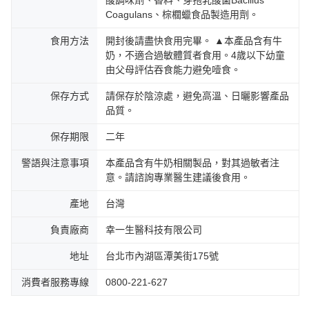
酸調味劑、香料、芽孢乳酸菌Bacillus
Coagulans、棕櫚蠟食品製造用劑。
食用方法
開封後請盡快食用完畢。 ▲本產品含有牛
奶，不適合過敏體質者食用。4歲以下幼童
由父母評估吞食能力避免噎食。
保存方式
請保存於陰涼處，避免高溫、日曬影響產品
品質。
保存期限
二年
警語與注意事項
本產品含有牛奶相關製品，對其過敏者注
意。請諮詢專業醫生建議後食用。
產地
台灣
負責廠商
幸一生醫科技有限公司
地址
台北市內湖區潭美街175號
消費者服務專線
0800-221-627