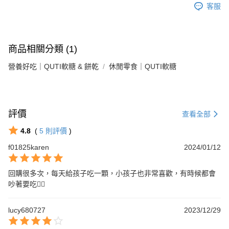
客服
商品相關分類 (1)
營養好吃｜QUTI軟糖 & 餅乾
休閒零食｜QUTI軟糖
評價
查看全部
4.8
(
5
則評價
)
f01825karen
2024/01/12
回購很多次，每天給孩子吃一顆，小孩子也非常喜歡，有時候都會
吵著要吃👍🏻
lucy680727
2023/12/29