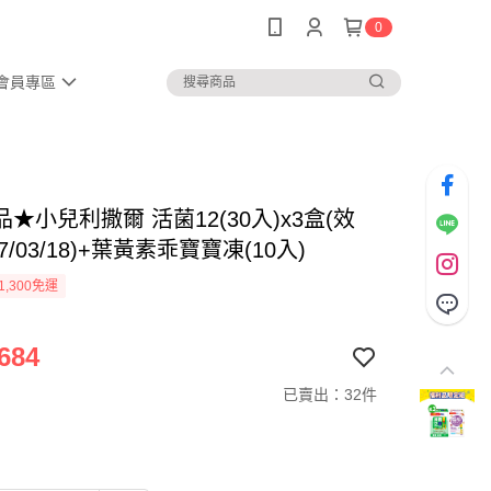
0
會員專區
★小兒利撒爾 活菌12(30入)x3盒(效
27/03/18)+葉黃素乖寶寶凍(10入)
1,300免運
684
已賣出：32件