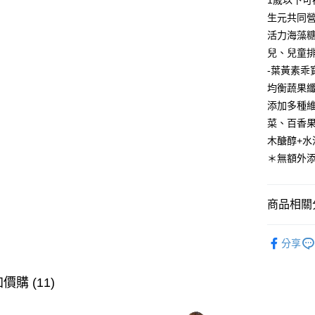
1歲以下可
款買賣價
先享後付
每筆NT$8
2.基於同
生元共同
※ 交易是
資料（包
是否繳費成
活力海藻
用，由本
付客戶支
兒、兒童
3.完整用
【注意事
-葉黃素乖
１．透過由
均衡蔬果
交易，需
添加多種
求債權轉
２．關於
菜、百香
https://aft
木醣醇+水
３．未成
＊無額外
「AFTE
任。
４．使用「
即時審查
商品相關分
結果請求
５．嚴禁
⭐人氣混
形，恩沛
分享
動。
人氣商品
⏰本月限
價購 (11)
⭐人氣混