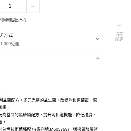
不適用點數折抵
清除
送方式
紀錄
1,300免運
次付款
付款
-
專利益菌配方，多元完整的益生菌，改變消化道菌叢，幫
順暢。
元為基底的無砂糖配方，提升消化道機能，降低甜度、
擔。
利包埋技術菌種配方(專利號:M603759)，通過胃酸膽鹽