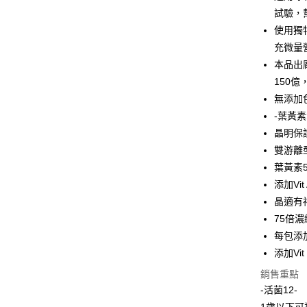
Google Pa
試驗，
使用獨
全盈+PAY
充微量
大哥付你
本品出
相關說明
150
【大哥付
AFTEE先
無添加
1.本服務
2.付款方
相關說明
-葉黃
流程，驗
【關於「A
晶明保
ATM付款
完成交易
AFTEE
3.實際核
雙游離
便利好安
4.訂單成
１．簡單
葉黃素
消。如遇
２．便利
運送方式
添加Vi
無法說明
３．安心
【繳款方
晶適有
全家取貨
1.分期款
【「AFT
75倍濃
醒簡訊。
每筆NT$6
１．於結帳
每包添加
2.透過簡
付」結帳
帳／街口支
7-11取貨
２．訂單
添加Vi
３．收到繳
每筆NT$6
【注意事
銷售重點
／ATM／
1.本服務
※ 請注意
-活菌12-
宅配
用戶於交
絡購買商品