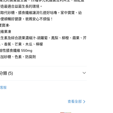
補充的寶寶益生菌，12種多元乳酸菌互利共生，搭配益
金債權讓與本公司後，依約使用本公司帳單繳交帳款。
繳納相關費用。
5，滿NT$1,300(含以上)免運費
意付款使用「大哥付你分期」之契約關係目的，商店將以您的個人
營造最適合益菌生長的環境。
否成功請以「AFTEE先享後付 」之結帳頁面顯示為準，若有關於
含姓名、電話或地址）提供予台灣大哥大進項蒐集、處理及利
功／繳費後需取消欲退款等相關疑問，請聯繫「AFTEE先享後
糖取代砂糖、膳食纖維讓消化道好咕嚕，家中寶寶、幼
公司與您本人進行分期帳單所需資料之確認、核對及更正。
援中心」
https://netprotections.freshdesk.com/support/home
排便順暢好健康，爸媽安心不煩惱！
戶服務條款，請詳閱以下連結：
https://oppay.tw/userRule
項】
寶寶凍-
恩沛科技股份有限公司提供之「AFTEE先享後付」服務完成之
纖維果凍
依本服務之必要範圍內提供個人資料，並將交易相關給付款項請
維生素及綜合蔬果濃縮汁-胡蘿蔔、鳳梨、柳橙、蘋果、芹
讓予恩沛科技股份有限公司。
個人資料處理事宜，請瀏覽以下網址：
果、香蕉、芒果、木瓜、檸檬
ee.tw/terms/#terms3
溶性膳食纖維 550mg
年的使用者請事先徵得法定代理人或監護人之同意方可使用
添加砂糖、色素、防腐劑
E先享後付」，若未經同意申辦者引起之損失，本公司不負相關責
AFTEE先享後付」時，將依據個別帳號之用戶狀況，依本公司
核予不同之上限額度；若仍有額度不足之情形，本公司將視審查
類 (5)
用戶進行身份認證。
一人註冊多個帳號或使用他人資訊註冊。若發現惡意使用之情
搭品推薦｜特價優惠
消化吸收
科技股份有限公司將有權停止該用戶之使用額度並採取法律行
客服
推薦
時優惠商品⏰
查看全部
搭品推薦｜特價優惠
晶亮有神