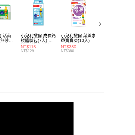
免運｜明星商品推薦
 活菌
小兒利撒爾 成長鈣
小兒利撒爾 葉黃素
小兒利撒爾 食欲
 ◇無砂糖
鎂體驗包(7入) ◇
乖寶寶凍(10入)
上 蔬果消化酵素
補鈣+補鎂+護齒配
(蔬果萃取粉10入)
NT$115
NT$330
NT$259
方◇
NT$129
NT$380
NT$269