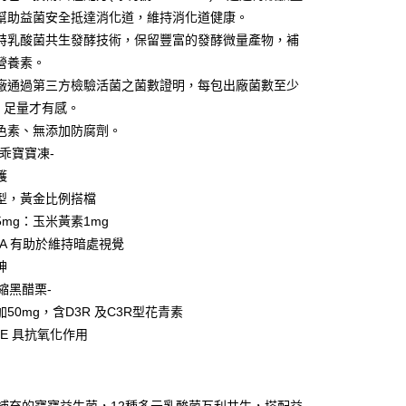
y
幫助益菌安全抵達消化道，維持消化道健康。
特乳酸菌共生發酵技術，保留豐富的發酵微量產物，補
營養素。
分期
廠通過第三方檢驗活菌之菌數證明，每包出廠菌數至少
億，足量才有感。
你分期使用說明】
享後付
色素、無添加防腐劑。
由台灣大哥大提供，台灣大哥大用戶可立即使用無須另外申請。
式選擇「大哥付你分期」，訂單成立後會自動跳轉到大哥付的交易
素乖寶寶凍-
證手機門號後，選擇欲分期的期數、繳款截止日，確認付款後即
FTEE先享後付」】
護
。
先享後付是「在收到商品之後才付款」的支付方式。 讓您購物簡單
准額度、可分期數及費用金額請依後續交易確認頁面所載為準。
型，黃金比例搭檔
心！
立30分鐘內，如未前往確認交易或遇審核未通過，訂單將自動取
：不需註冊會員、不需綁卡、不需儲值。
5mg：玉米黃素1mg
「轉專審核」未通過狀況，表示未達大哥付你分期系統評分，恕
：只要手機號碼，簡訊認證，即可結帳。
t A 有助於維持暗處視覺
評估內容。
：先確認商品／服務後，再付款。
式說明】
神
付款
項不併入電信帳單，「大哥付你分期」於每月結算日後寄送繳費提
EE先享後付」結帳流程】
縮黑醋栗-
5，滿NT$1,300(含以上)免運費
方式選擇「AFTEE先享後付」後，將跳轉至「AFTEE先享後
50mg，含D3R 及C3R型花青素
訊連結打開帳單後，可選擇「超商條碼／台灣大直營門市／銀行轉
頁面，進行簡訊認證並確認金額後，即可完成結帳。
付／iPASS MONEY」等通路繳費。
付款
成立數日內，您將收到繳費通知簡訊。
t E 具抗氧化作用
費通知簡訊後14天內，點擊此簡訊中的連結，可透過四大超商
5，滿NT$1,300(含以上)免運費
項】
網路銀行／等多元方式進行付款，方視為交易完成。
係由「台灣大哥大股份有限公司」（以下簡稱本公司）所提供，讓
：結帳手續完成當下不需立刻繳費，但若您需要取消訂單，請聯
易時，得透過本服務購買商品或服務，並由商店將買賣／分期付
的店家。未經商家同意取消之訂單仍視為有效，需透過AFTEE