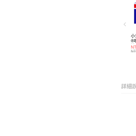
小
®
粒
NT
3(
NT
型
詳細