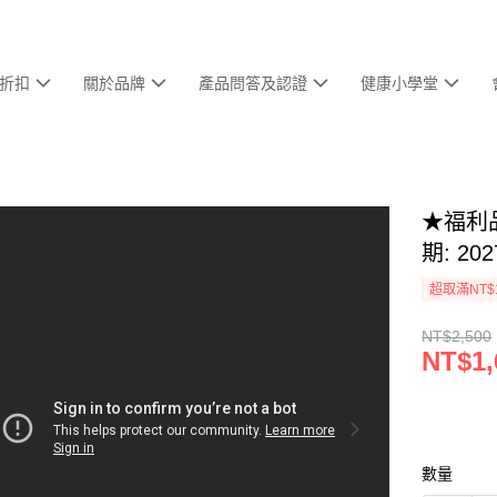
折扣
關於品牌
產品問答及認證
健康小學堂
★福利品
期: 20
超取滿NT$
NT$2,500
NT$1,
數量