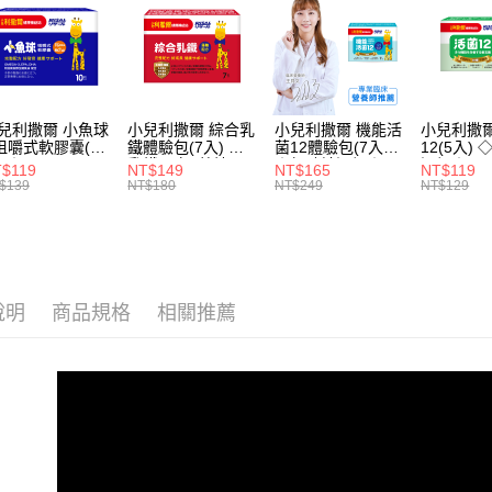
🏆新會員
兒利撒爾 小魚球
小兒利撒爾 綜合乳
小兒利撒爾 機能活
小兒利撒爾
咀嚼式軟膠囊(10
鐵體驗包(7入) ◇
菌12體驗包(7入)
12(5入)
) ◇OMEGA-
乳鐵蛋白+藻精蛋
◇無砂糖添加◇
添加◇
$119
NT$149
NT$165
NT$119
EPA+DHA)+rTG
白+DHA藻油+專利
$139
NT$180
NT$249
NT$129
魚油+MCT oil◇
大豆卵磷脂 成長升
級配方 牛奶口味◇
說明
商品規格
相關推薦