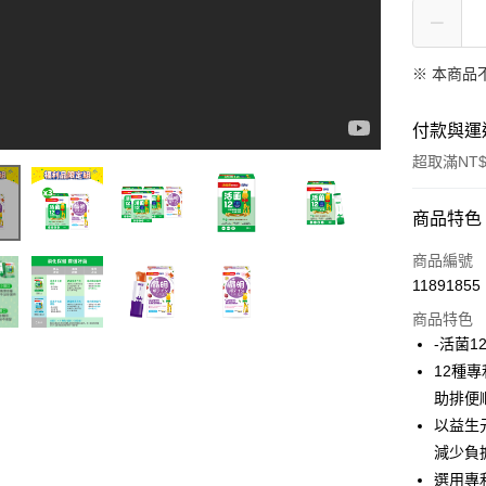
※ 本商品
付款與運
超取滿NT$
付款方式
商品特色
信用卡一
商品編號
11891855
超商取貨
商品特色
LINE Pay
-活菌12
12種
Apple Pay
助排便
街口支付
以益生
減少負
悠遊付
選用專