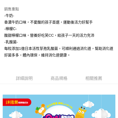
法說明評估內容。
３．安心：先確認商品／服務後，再付款。
全家取貨付款
【繳款方式說明】
銷售重點
1.分期款項不併入電信帳單，「大哥付你分期」於每月結算日後寄送繳費提
每筆NT$65，滿NT$1,300(含以上)免運費
【「AFTEE先享後付」結帳流程】
醒簡訊。
-牛奶-
１．於結帳方式選擇「AFTEE先享後付」後，將跳轉至「AFTEE先享後付」
2.透過簡訊連結打開帳單後，可選擇「超商條碼／台灣大直營門市／銀行轉
7-11取貨付款
結帳頁面，進行簡訊認證並確認金額後，即可完成結帳。
香濃牛奶口味，不愛酸的孩子首選，運動後活力好幫手
帳／街口支付／iPASS MONEY」等通路繳費。
２．訂單成立數日內，您將收到繳費通知簡訊。
每筆NT$65，滿NT$1,300(含以上)免運費
-檸檬C-
３．收到繳費通知簡訊後14天內，點擊此簡訊中的連結，可透過四大超商／
【注意事項】
酸甜檸檬口味，營養好吃笑CC，給孩子一天的活力充沛
ATM／網路銀行／等多元方式進行付款，方視為交易完成。
宅配
1.本服務係由「台灣大哥大股份有限公司」（以下簡稱本公司）所提供，讓
※ 請注意：結帳手續完成當下不需立刻繳費，但若您需要取消訂單，請聯絡
-乳酸菌-
用戶於交易時，得透過本服務購買商品或服務，並由商店將買賣／分期付款
每筆NT$85，滿NT$1,300(含以上)免運費
購買商品的店家。未經商家同意取消之訂單仍視為有效，需透過AFTEE先享
買賣價金債權讓與本公司後，依約使用本公司帳單繳交帳款。
每粒添加1億日本活性芽孢乳酸菌，可順利通過消化道，幫助消化道
後付繳納相關費用。
2.基於同意付款使用「大哥付你分期」之契約關係目的，商店將以您的個人
※ 交易是否成功請以「AFTEE先享後付 」之結帳頁面顯示為準，若有關於
好菌多多，體內環保，維持消化道健康。
資料（包含姓名、電話或地址）提供予台灣大哥大進項蒐集、處理及利用，
是否繳費成功／繳費後需取消欲退款等相關疑問，請聯繫「AFTEE先享後付
由本公司與您本人進行分期帳單所需資料之確認、核對及更正。
客戶支援中心」
https://netprotections.freshdesk.com/support/home
3.完整用戶服務條款，請詳閱以下連結：
https://oppay.tw/userRule
【注意事項】
詳細說明
商品規格
相關推薦
１．透過由恩沛科技股份有限公司提供之「AFTEE先享後付」服務完成之交
易，需依本服務之必要範圍內提供個人資料，並將交易相關給付款項請求債
權轉讓予恩沛科技股份有限公司。
２．關於個人資料處理事宜，請瀏覽以下網址：
https://aftee.tw/terms/#terms3
３．未成年的使用者請事先徵得法定代理人或監護人之同意方可使用
「AFTEE先享後付」，若未經同意申辦者引起之損失，本公司不負相關責
任。
４．使用「AFTEE先享後付」時，將依據個別帳號之用戶狀況，依本公司即