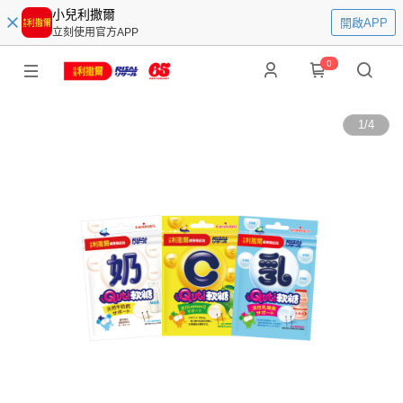
小兒利撒爾
開啟APP
立刻使用官方APP
0
1
/
4