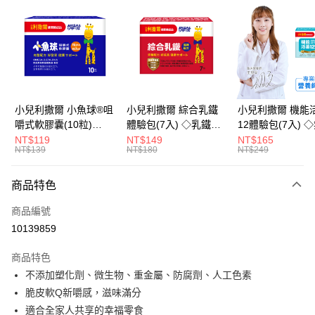
LINE Pay
Apple Pay
街口支付
悠遊付
小兒利撒爾 小魚球®咀
小兒利撒爾 綜合乳鐵
小兒利撒爾 機能
嚼式軟膠囊(10粒)
體驗包(7入) ◇乳鐵蛋
12體驗包(7入) 
Google Pay
◇OMEGA-
白+藻精蛋白+DHA藻
糖添加◇
NT$119
NT$149
NT$165
NT$139
NT$180
NT$249
3(EPA+DHA)+rTG型魚
油+專利大豆卵磷脂 成
全盈+PAY
油+MCT oil◇
長升級配方 牛奶口味
大哥付你分期
◇
商品特色
相關說明
商品編號
【大哥付你分期使用說明】
AFTEE先享後付
1.本服務由台灣大哥大提供，台灣大哥大用戶可立即使用無須另外申請。
10139859
2.付款方式選擇「大哥付你分期」，訂單成立後會自動跳轉到大哥付的交易
相關說明
流程，驗證手機門號後，選擇欲分期的期數、繳款截止日，確認付款後即完
商品特色
【關於「AFTEE先享後付」】
成交易。
ATM付款
AFTEE先享後付是「在收到商品之後才付款」的支付方式。 讓您購物簡單
不添加塑化劑、微生物、重金屬、防腐劑、人工色素
3.實際核准額度、可分期數及費用金額請依後續交易確認頁面所載為準。
便利好安心！
4.訂單成立30分鐘內，如未前往確認交易或遇審核未通過，訂單將自動取
脆皮軟Q新嚼感，滋味滿分
１．簡單：不需註冊會員、不需綁卡、不需儲值。
運送方式
消。如遇「轉專審核」未通過狀況，表示未達大哥付你分期系統評分，恕無
２．便利：只要手機號碼，簡訊認證，即可結帳。
適合全家人共享的幸福零食