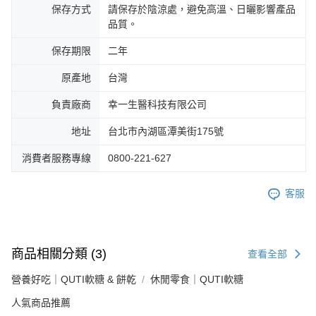
保存方式
請保存於陰涼處，避免高溫、日曬影響產品
品質。
保存期限
二年
原產地
台灣
負責廠商
幸一生醫科技有限公司
地址
台北市內湖區潭美街175號
消費者服務專線
0800-221-627
客服
商品相關分類 (3)
查看全部
營養好吃｜QUTI軟糖 & 餅乾
休閒零食｜QUTI軟糖
人氣商品推薦