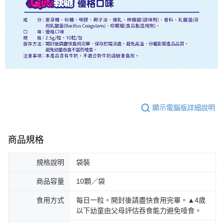
顯示電腦版詳細說明
商品規格
規格說明
袋裝
商品容量
10顆／袋
食用方式
每日一粒。開封後請盡快食用完畢。▲4歲
以下幼童由父母評估吞食能力避免噎食。