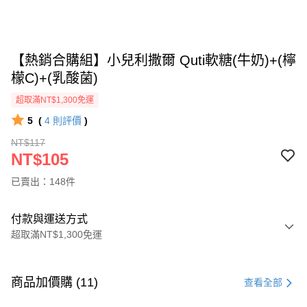
【熱銷合購組】小兒利撒爾 Quti軟糖(牛奶)+(檸
檬C)+(乳酸菌)
超取滿NT$1,300免運
5
(
4
則評價
)
NT$117
NT$105
已賣出：148件
付款與運送方式
超取滿NT$1,300免運
付款方式
信用卡一次付款
商品加價購 (11)
查看全部
超商取貨付款