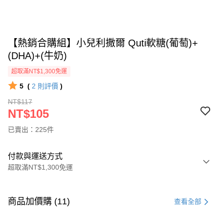
【熱銷合購組】小兒利撒爾 Quti軟糖(葡萄)+
(DHA)+(牛奶)
超取滿NT$1,300免運
5
(
2
則評價
)
NT$117
NT$105
已賣出：225件
付款與運送方式
超取滿NT$1,300免運
付款方式
信用卡一次付款
商品加價購 (11)
查看全部
超商取貨付款