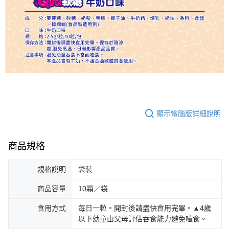
顯示電腦版詳細說明
商品規格
規格說明
袋裝
商品容量
10顆／袋
食用方式
每日一粒。開封後請盡快食用完畢。▲4歲
以下幼童由父母評估吞食能力避免噎食。