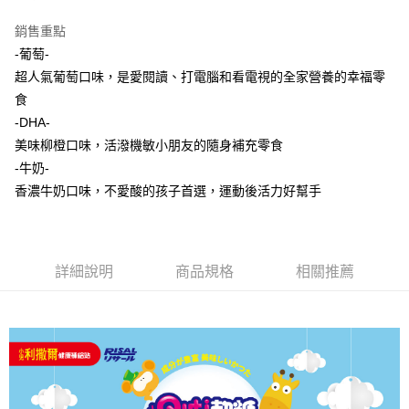
法說明評估內容。
３．安心：先確認商品／服務後，再付款。
全家取貨付款
【繳款方式說明】
銷售重點
1.分期款項不併入電信帳單，「大哥付你分期」於每月結算日後寄送繳費提
每筆NT$65，滿NT$1,300(含以上)免運費
【「AFTEE先享後付」結帳流程】
醒簡訊。
-葡萄-
１．於結帳方式選擇「AFTEE先享後付」後，將跳轉至「AFTEE先享後付」
2.透過簡訊連結打開帳單後，可選擇「超商條碼／台灣大直營門市／銀行轉
7-11取貨付款
結帳頁面，進行簡訊認證並確認金額後，即可完成結帳。
超人氣葡萄口味，是愛閱讀、打電腦和看電視的全家營養的幸福零
帳／街口支付／iPASS MONEY」等通路繳費。
２．訂單成立數日內，您將收到繳費通知簡訊。
每筆NT$65，滿NT$1,300(含以上)免運費
食
３．收到繳費通知簡訊後14天內，點擊此簡訊中的連結，可透過四大超商／
【注意事項】
-DHA-
ATM／網路銀行／等多元方式進行付款，方視為交易完成。
宅配
1.本服務係由「台灣大哥大股份有限公司」（以下簡稱本公司）所提供，讓
※ 請注意：結帳手續完成當下不需立刻繳費，但若您需要取消訂單，請聯絡
美味柳橙口味，活潑機敏小朋友的隨身補充零食
用戶於交易時，得透過本服務購買商品或服務，並由商店將買賣／分期付款
每筆NT$85，滿NT$1,300(含以上)免運費
購買商品的店家。未經商家同意取消之訂單仍視為有效，需透過AFTEE先享
買賣價金債權讓與本公司後，依約使用本公司帳單繳交帳款。
-牛奶-
後付繳納相關費用。
2.基於同意付款使用「大哥付你分期」之契約關係目的，商店將以您的個人
※ 交易是否成功請以「AFTEE先享後付 」之結帳頁面顯示為準，若有關於
香濃牛奶口味，不愛酸的孩子首選，運動後活力好幫手
資料（包含姓名、電話或地址）提供予台灣大哥大進項蒐集、處理及利用，
是否繳費成功／繳費後需取消欲退款等相關疑問，請聯繫「AFTEE先享後付
由本公司與您本人進行分期帳單所需資料之確認、核對及更正。
客戶支援中心」
https://netprotections.freshdesk.com/support/home
3.完整用戶服務條款，請詳閱以下連結：
https://oppay.tw/userRule
【注意事項】
詳細說明
商品規格
相關推薦
１．透過由恩沛科技股份有限公司提供之「AFTEE先享後付」服務完成之交
易，需依本服務之必要範圍內提供個人資料，並將交易相關給付款項請求債
權轉讓予恩沛科技股份有限公司。
２．關於個人資料處理事宜，請瀏覽以下網址：
https://aftee.tw/terms/#terms3
３．未成年的使用者請事先徵得法定代理人或監護人之同意方可使用
「AFTEE先享後付」，若未經同意申辦者引起之損失，本公司不負相關責
任。
４．使用「AFTEE先享後付」時，將依據個別帳號之用戶狀況，依本公司即