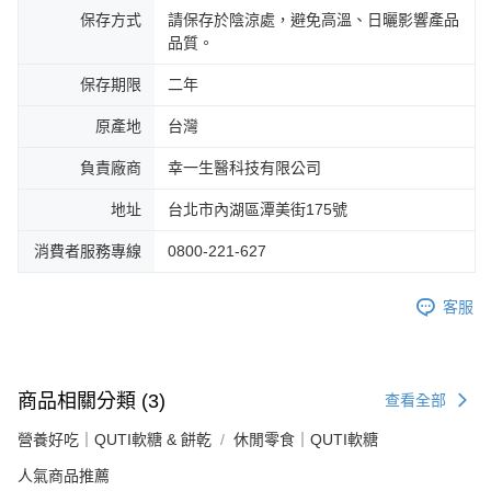
保存方式
請保存於陰涼處，避免高溫、日曬影響產品
品質。
保存期限
二年
原產地
台灣
負責廠商
幸一生醫科技有限公司
地址
台北市內湖區潭美街175號
消費者服務專線
0800-221-627
客服
商品相關分類 (3)
查看全部
營養好吃｜QUTI軟糖 & 餅乾
休閒零食｜QUTI軟糖
人氣商品推薦