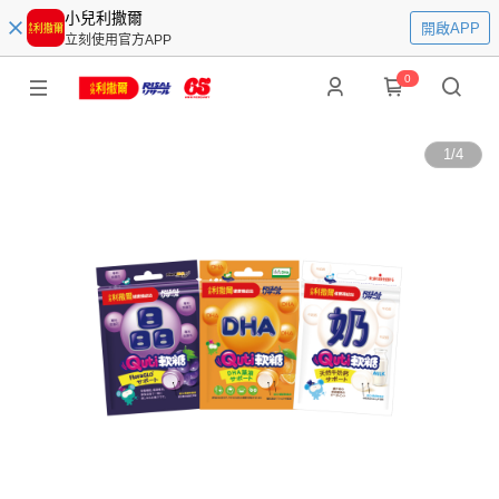
小兒利撒爾
開啟APP
立刻使用官方APP
0
1
/
4