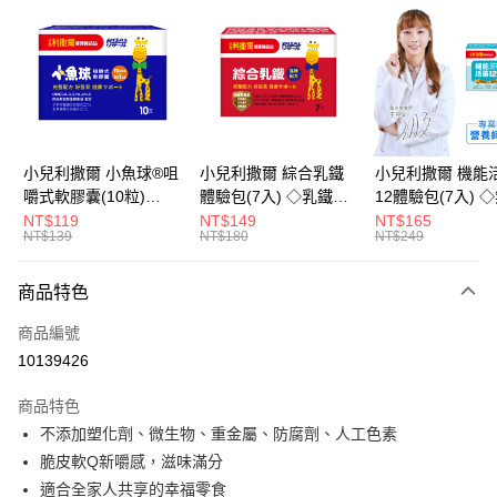
LINE Pay
Apple Pay
街口支付
悠遊付
小兒利撒爾 小魚球®咀
小兒利撒爾 綜合乳鐵
小兒利撒爾 機能
嚼式軟膠囊(10粒)
體驗包(7入) ◇乳鐵蛋
12體驗包(7入) 
Google Pay
◇OMEGA-
白+藻精蛋白+DHA藻
糖添加◇
NT$119
NT$149
NT$165
NT$139
NT$180
NT$249
3(EPA+DHA)+rTG型魚
油+專利大豆卵磷脂 成
全盈+PAY
油+MCT oil◇
長升級配方 牛奶口味
大哥付你分期
◇
商品特色
相關說明
商品編號
【大哥付你分期使用說明】
AFTEE先享後付
1.本服務由台灣大哥大提供，台灣大哥大用戶可立即使用無須另外申請。
10139426
2.付款方式選擇「大哥付你分期」，訂單成立後會自動跳轉到大哥付的交易
相關說明
流程，驗證手機門號後，選擇欲分期的期數、繳款截止日，確認付款後即完
商品特色
【關於「AFTEE先享後付」】
成交易。
ATM付款
AFTEE先享後付是「在收到商品之後才付款」的支付方式。 讓您購物簡單
不添加塑化劑、微生物、重金屬、防腐劑、人工色素
3.實際核准額度、可分期數及費用金額請依後續交易確認頁面所載為準。
便利好安心！
4.訂單成立30分鐘內，如未前往確認交易或遇審核未通過，訂單將自動取
脆皮軟Q新嚼感，滋味滿分
１．簡單：不需註冊會員、不需綁卡、不需儲值。
運送方式
消。如遇「轉專審核」未通過狀況，表示未達大哥付你分期系統評分，恕無
２．便利：只要手機號碼，簡訊認證，即可結帳。
適合全家人共享的幸福零食