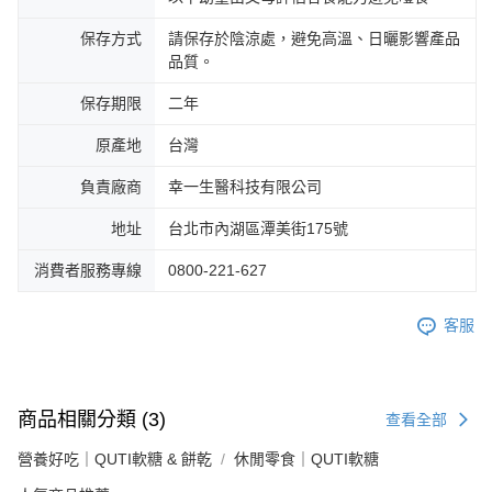
保存方式
請保存於陰涼處，避免高溫、日曬影響產品
品質。
保存期限
二年
原產地
台灣
負責廠商
幸一生醫科技有限公司
地址
台北市內湖區潭美街175號
消費者服務專線
0800-221-627
客服
商品相關分類 (3)
查看全部
營養好吃｜QUTI軟糖 & 餅乾
休閒零食｜QUTI軟糖