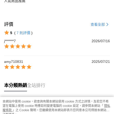
人氣商品推薦
評價
查看全部
5
(
7
則評價
)
j*******7
2026/07/16
amy710831
2025/07/21
本分類熱銷
全站排行
本網站中使用 cookie，欲查詢有關本網站使用 cookie 方式之詳情，及若您不希
熱門標籤
望在電腦上使用 cookie 時應如何變更電腦的 cookie 設定，請參閱本網站「
隱私
權條款
」之 Cookie 聲明。您繼續使用本網站即表示您同意本公司得按本網站使