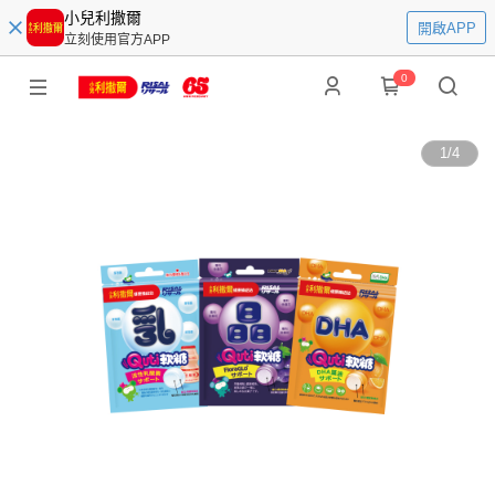
小兒利撒爾
開啟APP
立刻使用官方APP
0
1
/
4