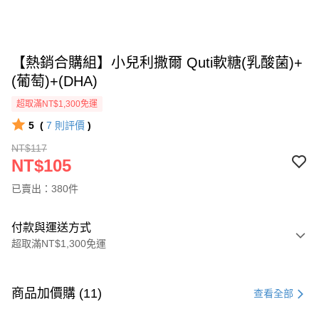
【熱銷合購組】小兒利撒爾 Quti軟糖(乳酸菌)+
(葡萄)+(DHA)
超取滿NT$1,300免運
5
(
7
則評價
)
NT$117
NT$105
已賣出：380件
付款與運送方式
超取滿NT$1,300免運
付款方式
信用卡一次付款
商品加價購 (11)
查看全部
超商取貨付款