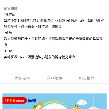
法說明評估內容。
３．安心：先確認商品／服務後，再付款。
全家取貨付款
【繳款方式說明】
銷售重點
1.分期款項不併入電信帳單，「大哥付你分期」於每月結算日後寄送繳費提
每筆NT$65，滿NT$1,300(含以上)免運費
【「AFTEE先享後付」結帳流程】
醒簡訊。
-乳酸菌-
１．於結帳方式選擇「AFTEE先享後付」後，將跳轉至「AFTEE先享後付」
2.透過簡訊連結打開帳單後，可選擇「超商條碼／台灣大直營門市／銀行轉
7-11取貨付款
結帳頁面，進行簡訊認證並確認金額後，即可完成結帳。
每粒添加1億日本活性芽孢乳酸菌，可順利通過消化道，幫助消化道
帳／街口支付／iPASS MONEY」等通路繳費。
２．訂單成立數日內，您將收到繳費通知簡訊。
每筆NT$65，滿NT$1,300(含以上)免運費
好菌多多，體內環保，維持消化道健康。
３．收到繳費通知簡訊後14天內，點擊此簡訊中的連結，可透過四大超商／
【注意事項】
-葡萄-
ATM／網路銀行／等多元方式進行付款，方視為交易完成。
宅配
1.本服務係由「台灣大哥大股份有限公司」（以下簡稱本公司）所提供，讓
※ 請注意：結帳手續完成當下不需立刻繳費，但若您需要取消訂單，請聯絡
超人氣葡萄口味，是愛閱讀、打電腦和看電視的全家營養的幸福零
用戶於交易時，得透過本服務購買商品或服務，並由商店將買賣／分期付款
每筆NT$85，滿NT$1,300(含以上)免運費
購買商品的店家。未經商家同意取消之訂單仍視為有效，需透過AFTEE先享
買賣價金債權讓與本公司後，依約使用本公司帳單繳交帳款。
食
後付繳納相關費用。
2.基於同意付款使用「大哥付你分期」之契約關係目的，商店將以您的個人
※ 交易是否成功請以「AFTEE先享後付 」之結帳頁面顯示為準，若有關於
-DHA-
資料（包含姓名、電話或地址）提供予台灣大哥大進項蒐集、處理及利用，
是否繳費成功／繳費後需取消欲退款等相關疑問，請聯繫「AFTEE先享後付
美味柳橙口味，活潑機敏小朋友的隨身補充零食
由本公司與您本人進行分期帳單所需資料之確認、核對及更正。
客戶支援中心」
https://netprotections.freshdesk.com/support/home
3.完整用戶服務條款，請詳閱以下連結：
https://oppay.tw/userRule
【注意事項】
１．透過由恩沛科技股份有限公司提供之「AFTEE先享後付」服務完成之交
易，需依本服務之必要範圍內提供個人資料，並將交易相關給付款項請求債
詳細說明
商品規格
相關推薦
權轉讓予恩沛科技股份有限公司。
２．關於個人資料處理事宜，請瀏覽以下網址：
https://aftee.tw/terms/#terms3
３．未成年的使用者請事先徵得法定代理人或監護人之同意方可使用
「AFTEE先享後付」，若未經同意申辦者引起之損失，本公司不負相關責
任。
４．使用「AFTEE先享後付」時，將依據個別帳號之用戶狀況，依本公司即