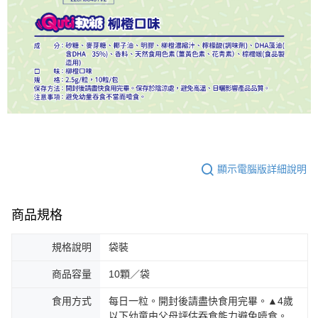
顯示電腦版詳細說明
商品規格
規格說明
袋裝
商品容量
10顆／袋
食用方式
每日一粒。開封後請盡快食用完畢。▲4歲
以下幼童由父母評估吞食能力避免噎食。