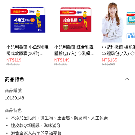
LINE Pay
Apple Pay
街口支付
悠遊付
小兒利撒爾 小魚球®咀
小兒利撒爾 綜合乳鐵
小兒利撒爾 機能
嚼式軟膠囊(10粒)
體驗包(7入) ◇乳鐵蛋
12體驗包(7入) 
Google Pay
◇OMEGA-
白+藻精蛋白+DHA藻
糖添加◇
NT$119
NT$149
NT$165
NT$139
NT$180
NT$249
3(EPA+DHA)+rTG型魚
油+專利大豆卵磷脂 成
全盈+PAY
油+MCT oil◇
長升級配方 牛奶口味
大哥付你分期
◇
商品特色
相關說明
商品編號
【大哥付你分期使用說明】
AFTEE先享後付
1.本服務由台灣大哥大提供，台灣大哥大用戶可立即使用無須另外申請。
10139148
2.付款方式選擇「大哥付你分期」，訂單成立後會自動跳轉到大哥付的交易
相關說明
流程，驗證手機門號後，選擇欲分期的期數、繳款截止日，確認付款後即完
商品特色
【關於「AFTEE先享後付」】
成交易。
ATM付款
AFTEE先享後付是「在收到商品之後才付款」的支付方式。 讓您購物簡單
不添加塑化劑、微生物、重金屬、防腐劑、人工色素
3.實際核准額度、可分期數及費用金額請依後續交易確認頁面所載為準。
便利好安心！
4.訂單成立30分鐘內，如未前往確認交易或遇審核未通過，訂單將自動取
脆皮軟Q新嚼感，滋味滿分
１．簡單：不需註冊會員、不需綁卡、不需儲值。
運送方式
消。如遇「轉專審核」未通過狀況，表示未達大哥付你分期系統評分，恕無
２．便利：只要手機號碼，簡訊認證，即可結帳。
適合全家人共享的幸福零食