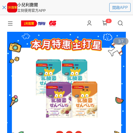
小兒利撒爾
開啟APP
立刻使用官方APP
0
1
/
7