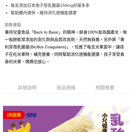
法說明評估內容。
３．安心：先確認商品／服務後，再付款。
全家取貨付款
每支添加日本孢子型乳酸菌150mg好菌多多
【繳款方式說明】
1.分期款項不併入電信帳單，「大哥付你分期」於每月結算日後寄送繳費提
每筆NT$65，滿NT$1,300(含以上)免運費
幫助體內環保，維持消化道機能健康
【「AFTEE先享後付」結帳流程】
醒簡訊。
１．於結帳方式選擇「AFTEE先享後付」後，將跳轉至「AFTEE先享後付」
2.透過簡訊連結打開帳單後，可選擇「超商條碼／台灣大直營門市／銀行轉
7-11取貨付款
結帳頁面，進行簡訊認證並確認金額後，即可完成結帳。
銷售重點
帳／街口支付／iPASS MONEY」等通路繳費。
２．訂單成立數日內，您將收到繳費通知簡訊。
每筆NT$65，滿NT$1,300(含以上)免運費
秉持兒童食品「Back to Basic」的精神，餅身100%皆為國產米，無
３．收到繳費通知簡訊後14天內，點擊此簡訊中的連結，可透過四大超商／
【注意事項】
一般餅乾常添加的澎化劑與品質改良劑，天然無負擔。另外將「專
ATM／網路銀行／等多元方式進行付款，方視為交易完成。
宅配
1.本服務係由「台灣大哥大股份有限公司」（以下簡稱本公司）所提供，讓
※ 請注意：結帳手續完成當下不需立刻繳費，但若您需要取消訂單，請聯絡
利芽孢乳酸菌(Bicillus Coagulans)」，包進了每支米果當中，讓孩
用戶於交易時，得透過本服務購買商品或服務，並由商店將買賣／分期付款
每筆NT$85，滿NT$1,300(含以上)免運費
購買商品的店家。未經商家同意取消之訂單仍視為有效，需透過AFTEE先享
買賣價金債權讓與本公司後，依約使用本公司帳單繳交帳款。
子在吃米果時，補充營養，同時幫助消化道機能健康，孩子享受香
後付繳納相關費用。
2.基於同意付款使用「大哥付你分期」之契約關係目的，商店將以您的個人
※ 交易是否成功請以「AFTEE先享後付 」之結帳頁面顯示為準，若有關於
香的米果，媽媽也放心。
資料（包含姓名、電話或地址）提供予台灣大哥大進項蒐集、處理及利用，
是否繳費成功／繳費後需取消欲退款等相關疑問，請聯繫「AFTEE先享後付
由本公司與您本人進行分期帳單所需資料之確認、核對及更正。
客戶支援中心」
https://netprotections.freshdesk.com/support/home
3.完整用戶服務條款，請詳閱以下連結：
https://oppay.tw/userRule
【注意事項】
詳細說明
商品規格
相關推薦
１．透過由恩沛科技股份有限公司提供之「AFTEE先享後付」服務完成之交
易，需依本服務之必要範圍內提供個人資料，並將交易相關給付款項請求債
權轉讓予恩沛科技股份有限公司。
２．關於個人資料處理事宜，請瀏覽以下網址：
https://aftee.tw/terms/#terms3
３．未成年的使用者請事先徵得法定代理人或監護人之同意方可使用
「AFTEE先享後付」，若未經同意申辦者引起之損失，本公司不負相關責
任。
４．使用「AFTEE先享後付」時，將依據個別帳號之用戶狀況，依本公司即