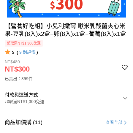
【營養好吃組】小兒利撒爾 啾米乳酸菌夾心米
果-豆乳(8入)x2盒+卵(8入)x1盒+葡萄(8入)x1盒
超取滿NT$1,300免運
5
(
9
則評價
)
NT$480
NT$300
已賣出：399件
付款與運送方式
超取滿NT$1,300免運
付款方式
信用卡一次付款
商品加價購 (11)
查看全部
超商取貨付款