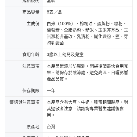
規格說明
盒裝
商品容量
8支／盒
主成份
白米（100％）、棕櫚油、蛋黃粉、糖粉、
葡萄糖、全脂奶粉、糙米、玉米非基改、玉
米澱粉非基改、乳清粉、糊化澱粉、鹽、芽
孢乳酸菌
食用年齡
3歲以上幼兒及兒童
注意事項
本產品無添加防腐劑，開袋後請盡快食用完
畢。請保存於陰涼處，避免高溫、日曬影響
產品品質。
保存期限
一年
警語與注意事項
本產品含有大豆、牛奶、雞蛋相關製品，對
其過敏者注意。請諮詢專業醫生建議後食
用。
原產地
台灣