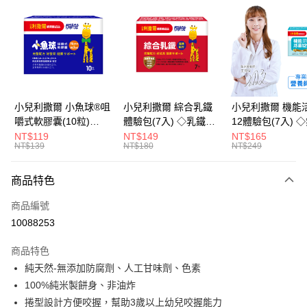
LINE Pay
Apple Pay
街口支付
悠遊付
小兒利撒爾 小魚球®咀
小兒利撒爾 綜合乳鐵
小兒利撒爾 機能
嚼式軟膠囊(10粒)
體驗包(7入) ◇乳鐵蛋
12體驗包(7入) 
Google Pay
◇OMEGA-
白+藻精蛋白+DHA藻
糖添加◇
NT$119
NT$149
NT$165
NT$139
NT$180
NT$249
3(EPA+DHA)+rTG型魚
油+專利大豆卵磷脂 成
全盈+PAY
油+MCT oil◇
長升級配方 牛奶口味
大哥付你分期
◇
商品特色
相關說明
商品編號
【大哥付你分期使用說明】
AFTEE先享後付
1.本服務由台灣大哥大提供，台灣大哥大用戶可立即使用無須另外申請。
10088253
2.付款方式選擇「大哥付你分期」，訂單成立後會自動跳轉到大哥付的交易
相關說明
流程，驗證手機門號後，選擇欲分期的期數、繳款截止日，確認付款後即完
商品特色
【關於「AFTEE先享後付」】
成交易。
ATM付款
AFTEE先享後付是「在收到商品之後才付款」的支付方式。 讓您購物簡單
純天然-無添加防腐劑、人工甘味劑、色素
3.實際核准額度、可分期數及費用金額請依後續交易確認頁面所載為準。
便利好安心！
4.訂單成立30分鐘內，如未前往確認交易或遇審核未通過，訂單將自動取
100%純米製餅身、非油炸
１．簡單：不需註冊會員、不需綁卡、不需儲值。
運送方式
消。如遇「轉專審核」未通過狀況，表示未達大哥付你分期系統評分，恕無
２．便利：只要手機號碼，簡訊認證，即可結帳。
捲型設計方便咬握，幫助3歲以上幼兒咬握能力